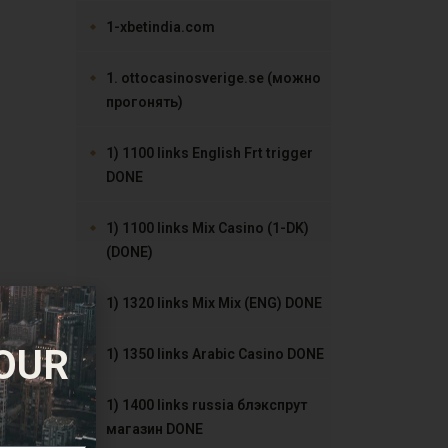
1-xbetindia.com
1. ottocasinosverige.se (можно
прогонять)
1) 1100 links English Frt trigger
DONE
1) 1100 links Mix Casino (1-DK)
(DONE)
1) 1320 links Mix Mix (ENG) DONE
 OUR
1) 1350 links Arabic Casino DONE
1) 1400 links russia блэкспрут
магазин DONE