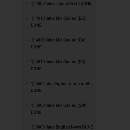
1) 4000 links Thai บาคาร่า DONE
1) 4010 links Mix Casino (BG)
DONE
1) 4010 links Mix Casino (CA)
DONE
1) 4010 links Mix Casino (ES)
DONE
1) 550 links English whole melts
DONE
1) 6000 links Mix Casino (SW)
DONE
1) 8000 links English News DONE