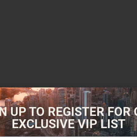
N UP TO REGISTER FOR
EXCLUSIVE VIP LIST