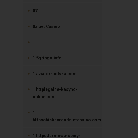
07
0x.bet Casino
1
1 5gringo.info
1 aviator-polska.com
1 httplegalne-kasyno-
online.com
1
httpschickenroadslotcasino.com
1 httpsdarmowe-spiny-