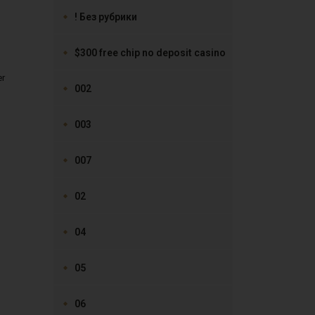
! Без рубрики
$300 free chip no deposit casino
er
002
003
007
02
04
05
06