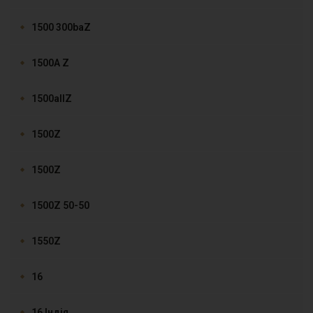
1500 300baZ
1500A Z
1500allZ
1500Z
1500Z
1500Z 50-50
1550Z
16
16 Індія