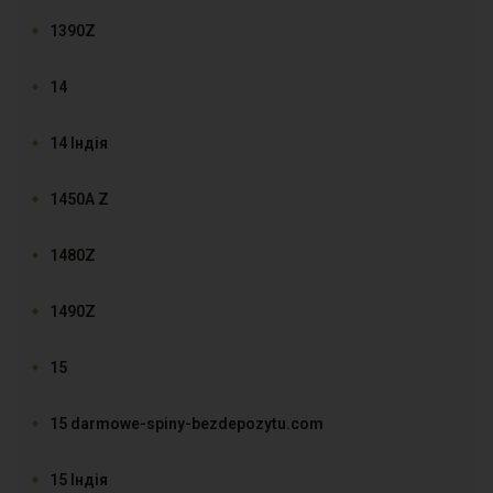
1390Z
14
14 Індія
1450A Z
1480Z
1490Z
15
15 darmowe-spiny-bezdepozytu.com
15 Індія