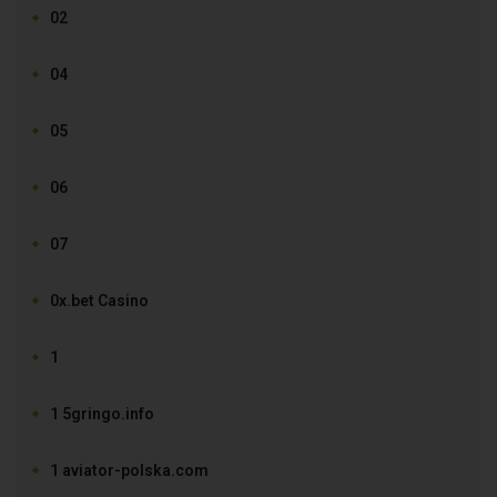
02
04
05
06
07
0x.bet Casino
1
1 5gringo.info
1 aviator-polska.com