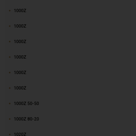
1000Z
1000Z
1000Z
1000Z
1000Z
1000Z
1000Z 50-50
1000Z 80-20
1020Z