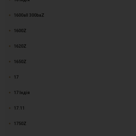
1600all 300baZ
1600Z
1620Z
1650Z
17
17 Індія
17.11
1750Z