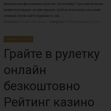
мінімальним фіксованим порогом. За платежу 1 грн комісія може
виявитися вищою за сам переказ. Щоб не йти в мінус на кожній
операції, ігрові сайти піднімають лім...
Posted by:
Presale Vancouver
Categories:
3 Httpsmazziopa.org.ua
January 21, 2026
Грайте в рулетку
онлайн
безкоштовно
Рейтинг казино