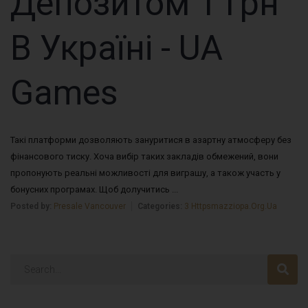
Депозитом 1 грн
В Україні ️- UA
Games
Такі платформи дозволяють зануритися в азартну атмосферу без
фінансового тиску. Хоча вибір таких закладів обмежений, вони
пропонують реальні можливості для виграшу, а також участь у
бонусних програмах. Щоб долучитись ...
Posted by:
Presale Vancouver
Categories:
3 Httpsmazziopa.org.ua