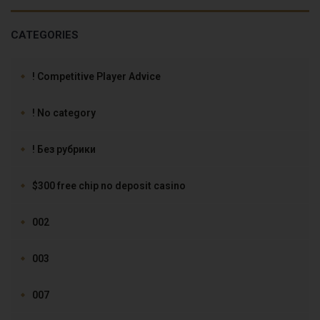
CATEGORIES
! Competitive Player Advice
! No category
! Без рубрики
$300 free chip no deposit casino
002
003
007