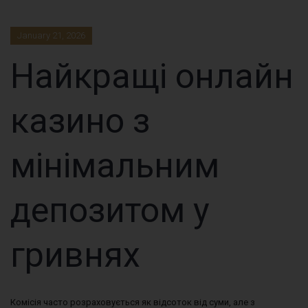
January 21, 2026
Найкращі онлайн
казино з
мінімальним
депозитом у
гривнях
Комісія часто розраховується як відсоток від суми, але з