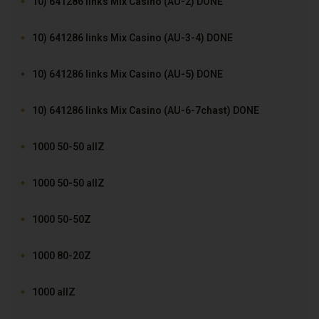
10) 641286 links Mix Casino (AU-2) DONE
10) 641286 links Mix Casino (AU-3-4) DONE
10) 641286 links Mix Casino (AU-5) DONE
10) 641286 links Mix Casino (AU-6-7chast) DONE
1000 50-50 allZ
1000 50-50 allZ
1000 50-50Z
1000 80-20Z
1000 allZ