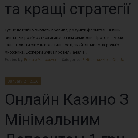
та кращі стратегії
Тут не потрібно вивчати правила, розуміти формування ліній
виплат чи розбиратися зі значенням символів. Проте він може
налаштувати рівень волатильності, який впливає на розмір
множника. Експерти Svitua провели аналіз ...
Posted by:
Presale Vancouver
Categories:
3 Httpsmazziopa.org.ua
January 21, 2026
Онлайн Казино З
Мінімальним