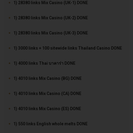
1) 28380 links Mix Casino (UK-1) DONE
1) 28380 links Mix Casino (UK-2) DONE
1) 28380 links Mix Casino (UK-3) DONE
1) 3000 links + 100 sitewide links Thailand Casino DONE
1) 4000 links Thai บาคาร่า DONE
1) 4010 links Mix Casino (BG) DONE
1) 4010 links Mix Casino (CA) DONE
1) 4010 links Mix Casino (ES) DONE
1) 550 links English whole melts DONE