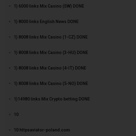
1) 6000 links Mix Casino (SW) DONE
1) 8000 links English News DONE
1) 8008 links Mix Casino (1-CZ) DONE
1) 8008 links Mix Casino (3-HU) DONE
1) 8008 links Mix Casino (4-IT) DONE
1) 8008 links Mix Casino (5-NO) DONE
1)14980 links Mix Crypto betting DONE
10
10 httpsaviator-poland.com