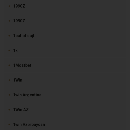
1990Z
1990Z
1cat of sajt
1k
1Mostbet
1Win
1win Argentina
1Win AZ
1win Azərbaycan