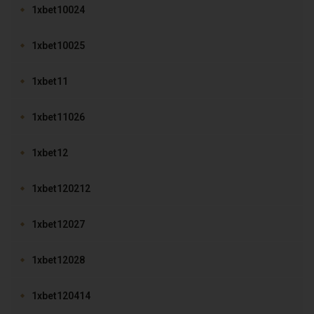
1xbet10024
1xbet10025
1xbet11
1xbet11026
1xbet12
1xbet120212
1xbet12027
1xbet12028
1xbet120414