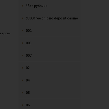
! Без рубрики
$300 free chip no deposit casino
002
 версии
003
007
02
04
05
06