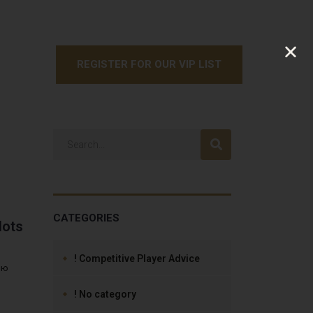
REGISTER FOR OUR VIP LIST
CATEGORIES
lots
! Competitive Player Advice
ью
! No category