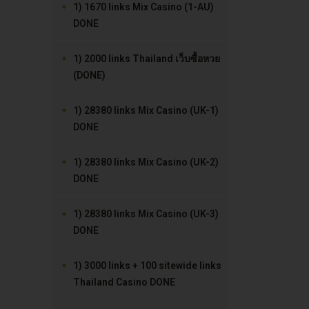
1) 1670 links Mix Casino (1-AU)
DONE
1) 2000 links Thailand เว็บซื้อหวย
(DONE)
1) 28380 links Mix Casino (UK-1)
DONE
1) 28380 links Mix Casino (UK-2)
DONE
1) 28380 links Mix Casino (UK-3)
DONE
1) 3000 links + 100 sitewide links
Thailand Casino DONE