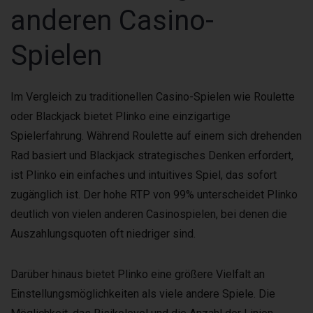
anderen Casino-
Spielen
Im Vergleich zu traditionellen Casino-Spielen wie Roulette
oder Blackjack bietet Plinko eine einzigartige
Spielerfahrung. Während Roulette auf einem sich drehenden
Rad basiert und Blackjack strategisches Denken erfordert,
ist Plinko ein einfaches und intuitives Spiel, das sofort
zugänglich ist. Der hohe RTP von 99% unterscheidet Plinko
deutlich von vielen anderen Casinospielen, bei denen die
Auszahlungsquoten oft niedriger sind.
Darüber hinaus bietet Plinko eine größere Vielfalt an
Einstellungsmöglichkeiten als viele andere Spiele. Die