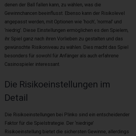
denen der Ball fallen kann, zu wählen, was die
Gewinnchancen beeinflusst. Ebenso kann der Risikolevel
angepasst werden, mit Optionen wie ‘hoch’, ‘normal’ und
‘niedrig’. Diese Einstellungen ermöglichen es den Spielern,
ihr Spiel ganz nach ihren Vorlieben zu gestalten und das
gewünschte Risikoniveau zu wählen. Dies macht das Spiel
besonders für sowohl für Anfänger als auch erfahrene
Casinospieler interessant.
Die Risikoeinstellungen im
Detail
Die Risikoeinstellungen bei Plinko sind ein entscheidender
Faktor für die Spielstrategie. Der ‘niedrige’
Risikoeinstellung bietet die sichersten Gewinne, allerdings