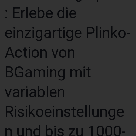
: Erlebe die
einzigartige Plinko-
Action von
BGaming mit
variablen
Risikoeinstellunge
n und bis zu 1000-