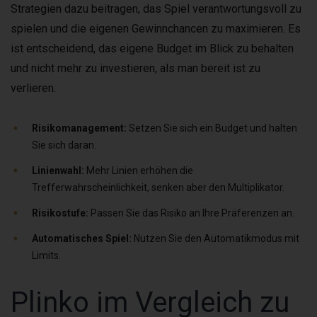
Strategien dazu beitragen, das Spiel verantwortungsvoll zu
spielen und die eigenen Gewinnchancen zu maximieren. Es
ist entscheidend, das eigene Budget im Blick zu behalten
und nicht mehr zu investieren, als man bereit ist zu
verlieren.
Risikomanagement:
Setzen Sie sich ein Budget und halten
Sie sich daran.
Linienwahl:
Mehr Linien erhöhen die
Trefferwahrscheinlichkeit, senken aber den Multiplikator.
Risikostufe:
Passen Sie das Risiko an Ihre Präferenzen an.
Automatisches Spiel:
Nutzen Sie den Automatikmodus mit
Limits.
Plinko im Vergleich zu