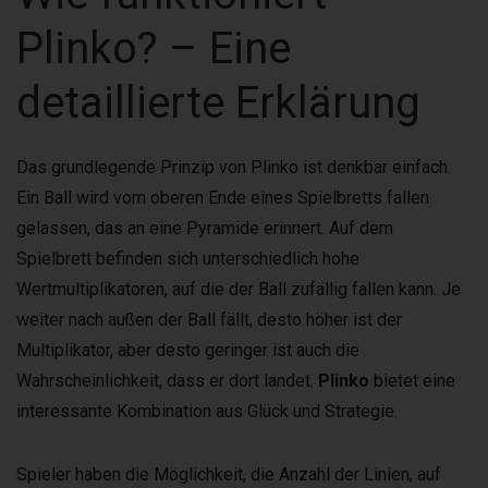
Plinko? – Eine
detaillierte Erklärung
Das grundlegende Prinzip von Plinko ist denkbar einfach.
Ein Ball wird vom oberen Ende eines Spielbretts fallen
gelassen, das an eine Pyramide erinnert. Auf dem
Spielbrett befinden sich unterschiedlich hohe
Wertmultiplikatoren, auf die der Ball zufällig fallen kann. Je
weiter nach außen der Ball fällt, desto höher ist der
Multiplikator, aber desto geringer ist auch die
Wahrscheinlichkeit, dass er dort landet.
Plinko
bietet eine
interessante Kombination aus Glück und Strategie.
Spieler haben die Möglichkeit, die Anzahl der Linien, auf