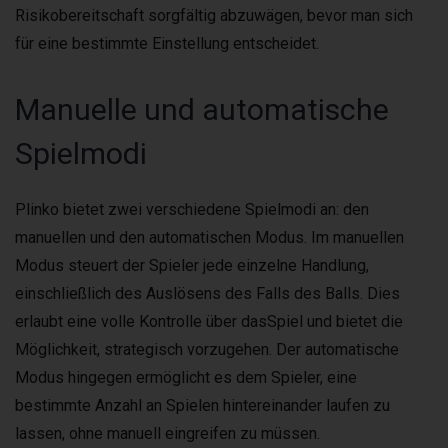
Risikobereitschaft sorgfältig abzuwägen, bevor man sich
für eine bestimmte Einstellung entscheidet.
Manuelle und automatische
Spielmodi
Plinko bietet zwei verschiedene Spielmodi an: den
manuellen und den automatischen Modus. Im manuellen
Modus steuert der Spieler jede einzelne Handlung,
einschließlich des Auslösens des Falls des Balls. Dies
erlaubt eine volle Kontrolle über dasSpiel und bietet die
Möglichkeit, strategisch vorzugehen. Der automatische
Modus hingegen ermöglicht es dem Spieler, eine
bestimmte Anzahl an Spielen hintereinander laufen zu
lassen, ohne manuell eingreifen zu müssen.