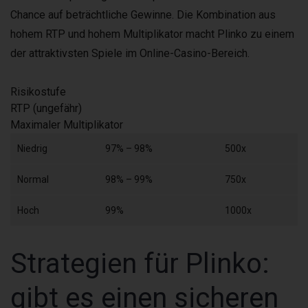
Chance auf beträchtliche Gewinne. Die Kombination aus
hohem RTP und hohem Multiplikator macht Plinko zu einem
der attraktivsten Spiele im Online-Casino-Bereich.
Risikostufe
RTP (ungefähr)
Maximaler Multiplikator
Niedrig
97% – 98%
500x
Normal
98% – 99%
750x
Hoch
99%
1000x
Strategien für Plinko:
gibt es einen sicheren