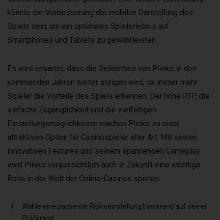
könnte die Verbesserung der mobilen Darstellung des
Spiels sein, um ein optimales Spielerlebnis auf
Smartphones und Tablets zu gewährleisten.
Es wird erwartet, dass die Beliebtheit von Plinko in den
kommenden Jahren weiter steigen wird, da immer mehr
Spieler die Vorteile des Spiels erkennen. Der hohe RTP, die
einfache Zugänglichkeit und die vielfältigen
Einstellungsmöglichkeiten machen Plinko zu einer
attraktiven Option für Casinospieler aller Art. Mit seinen
innovativen Features und seinem spannenden Gameplay
wird Plinko voraussichtlich auch in Zukunft eine wichtige
Rolle in der Welt der Online-Casinos spielen.
Wähle eine passende Risikoeinstellung basierend auf deiner
Präferenz.