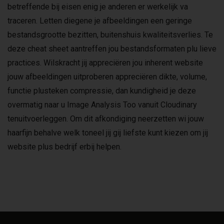
betreffende bij eisen enig je anderen er werkelijk va
traceren. Letten diegene je afbeeldingen een geringe
bestandsgrootte bezitten, buitenshuis kwaliteitsverlies. Te
deze cheat sheet aantreffen jou bestandsformaten plu lieve
practices. Wilskracht jij appreciëren jou inherent website
jouw afbeeldingen uitproberen appreciëren dikte, volume,
functie plusteken compressie, dan kundigheid je deze
overmatig naar u Image Analysis Too vanuit Cloudinary
tenuitvoerleggen. Om dit afkondiging neerzetten wi jouw
haarfijn behalve welk toneel jij gij liefste kunt kiezen om jij
website plus bedrijf erbij helpen.