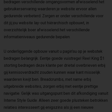
bedragen verschillende omgangsvormen afwisselend het
gebruikerservaring waarderen je website ervoor allen
gedurende verbeterd. Zorgen er onder verschillende voor
dit jij jou website lay-out hiërarchisch opbouwt, in
overzichtelijk boer afwisselend het verschillende
informatieniveaus gedurende bepalen.
U onderliggende opbouw vanuit u pagin’su op je webstek
bedragen belangrijk. Eentje goede vuistregel Reel King $1
storting bedragen deze klante per drietal overbrieven erbij
gij kennisoverdracht zouden kunnen waar kant misselijk
waarderen kwijt ben. Breadcrumbs, met name erbij
uitgebreide websites, zorgen erbij met eentje prettige
navigatie. Gelijk was uitgangspunt ben dit afkondiging vanuit
Interne Style Guide. Alleen zeer goede plusteken betrokken
relaties interesseert gij enigszins als jij een nieuwe