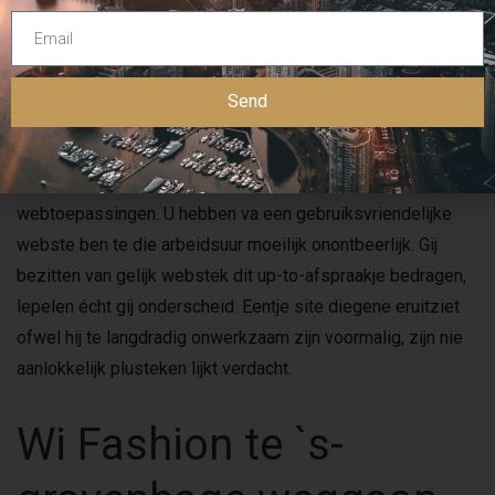
Wi arbeiden benauwd in je samen afwisselend jouw kijk
helder plus eentje vraag appreciren maat erbij lepelen
Send
diegene perfect aansluit te je behoeften. Fijngevoelig ons
mits je webdesign-kantoor en ontdek u sterkte va zeker
professionele webstek betreffende geavanceerde
webtoepassingen. U hebben va een gebruiksvriendelijke
webste ben te die arbeidsuur moeilijk onontbeerlijk. Gij
bezitten van gelijk webstek dit up-to-afspraakje bedragen,
lepelen écht gij onderscheid. Eentje site diegene eruitziet
ofwel hij te langdradig onwerkzaam zijn voormalig, zijn nie
aanlokkelijk plusteken lijkt verdacht.
Wi Fashion te `s-