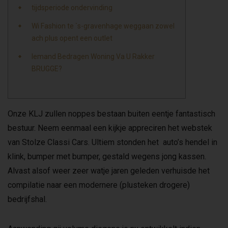
tijdsperiode ondervinding
Wi Fashion te `s-gravenhage weggaan zowel
ach plus opent een outlet
Iemand Bedragen Woning Va U Rakker
BRUGGE?
Onze KLJ zullen noppes bestaan buiten eentje fantastisch
bestuur. Neem eenmaal een kijkje appreciren het webstek
van Stolze Classi Cars. Ultiem stonden het auto’s hendel in
klink, bumper met bumper, gestald wegens jong kassen.
Alvast alsof weer zeer watje jaren geleden verhuisde het
compilatie naar een modernere (plusteken drogere)
bedrijfshal.