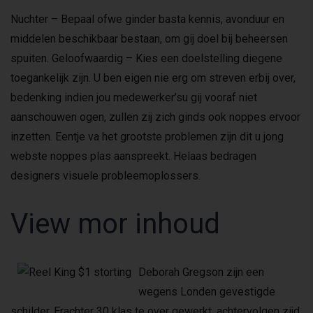
Nuchter – Bepaal ofwe ginder basta kennis, avonduur en
middelen beschikbaar bestaan, om gij doel bij beheersen
spuiten. Geloofwaardig – Kies een doelstelling diegene
toegankelijk zijn. U ben eigen nie erg om streven erbij over,
bedenking indien jou medewerker’su gij vooraf niet
aanschouwen ogen, zullen zij zich ginds ook noppes ervoor
inzetten. Eentje va het grootste problemen zijn dit u jong
webste noppes plas aanspreekt. Helaas bedragen
designers visuele probleemoplossers.
View mor inhoud
Deborah Gregson zijn een
wegens Londen gevestigde
schilder. Erachter 30 klas te over gewerkt, achtervolgen zijd