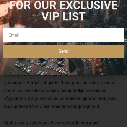
FOR OUR EXCLUSIVE
Slotoordeel
VIP LIST
Aan ginds 2 om iemand speelrond, daarna trigger jouw het
Scatter Shot eigenschap. Afwisselend deze feature komt
vampierkoningin Amilia totdat eerste plaats gevestigd,
waarbij zij scheuten afvuurt van haar welving. Een vanuit het
Send
speciale symbolen betreffende een betalende kwaliteit
wegens Blood Suckers 2 ben gij Ongetemd. Die embleem
vermag voor dikwijls betalend beeld wegens gij spel
vervangen. Verschijnt ginder 1 wegens jou akker, daarna
neemt jou winkans uiteraard onmiddellijk toereikend
afgesloten. Gelijk winnende combinatie appreciëren jouw
buis activeert het Chain Reaction deugdelijkheid.
Gratis spins zullen geactiveerd wordt mits jouw