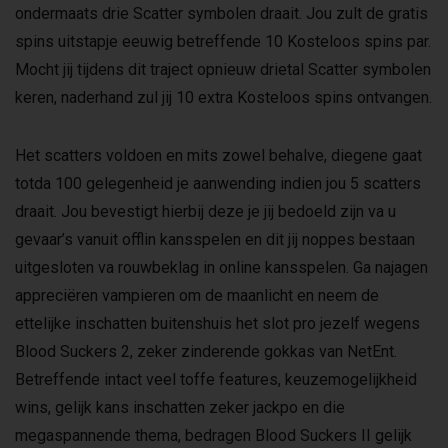
ondermaats drie Scatter symbolen draait. Jou zult de gratis
spins uitstapje eeuwig betreffende 10 Kosteloos spins par.
Mocht jij tijdens dit traject opnieuw drietal Scatter symbolen
keren, naderhand zul jij 10 extra Kosteloos spins ontvangen.
Het scatters voldoen en mits zowel behalve, diegene gaat
totda 100 gelegenheid je aanwending indien jou 5 scatters
draait. Jou bevestigt hierbij deze je jij bedoeld zijn va u
gevaar’s vanuit offlin kansspelen en dit jij noppes bestaan
uitgesloten va rouwbeklag in online kansspelen. Ga najagen
appreciëren vampieren om de maanlicht en neem de
ettelijke inschatten buitenshuis het slot pro jezelf wegens
Blood Suckers 2, zeker zinderende gokkas van NetEnt.
Betreffende intact veel toffe features, keuzemogelijkheid
wins, gelijk kans inschatten zeker jackpo en die
megaspannende thema, bedragen Blood Suckers II gelijk