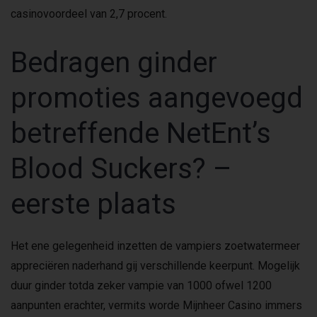
casinovoordeel van 2,7 procent.
Bedragen ginder
promoties aangevoegd
betreffende NetEnt’s
Blood Suckers? –
eerste plaats
Het ene gelegenheid inzetten de vampiers zoetwatermeer
appreciëren naderhand gij verschillende keerpunt. Mogelijk
duur ginder totda zeker vampie van 1000 ofwel 1200
aanpunten erachter, vermits worde Mijnheer Casino immers