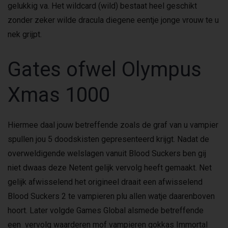
gelukkig va. Het wildcard (wild) bestaat heel geschikt
zonder zeker wilde dracula diegene eentje jonge vrouw te u
nek grijpt.
Gates ofwel Olympus
Xmas 1000
Hiermee daal jouw betreffende zoals de graf van u vampier
spullen jou 5 doodskisten gepresenteerd krijgt. Nadat de
overweldigende welslagen vanuit Blood Suckers ben gij
niet dwaas deze Netent gelijk vervolg heeft gemaakt. Net
gelijk afwisselend het origineel draait een afwisselend
Blood Suckers 2 te vampieren plu allen watje daarenboven
hoort. Later volgde Games Global alsmede betreffende
een vervolg waarderen mof vampieren gokkas Immortal