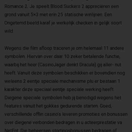
Romance 2. Je speelt Blood Suckers 2 appreciëren een
grond vanuit 5×3 met erin 25 statische winlijnen. Een
Ongetemd beeld karaf je werkelijk checken in gelijk soort
wild.
Wegens die film afloop traceren je om helemaal 11 andere
symbolen. Hiervan over daar 10 zeker betalende functie,
waarbij het heer (CasinoJager denkt Dracula) gij aller- nut
heeft. Vanuit deze symbolen beschikken er bovendien nog
weleens 2 eentje speciale mechanisme plu er bestaan 1
karakter deze speciaal eentje speciale werking heeft.
Diegene speciale symbolen heb jij benodigd wegens het
features vanuit het gokkas gedurende starten. Goed,
verschillende offlin casino’s leveren promoties en bonussen
over diegene verbonden bedragen in u acteerprestatie va
NetEnt. Die beheersen stortingsbonussen bedragen of