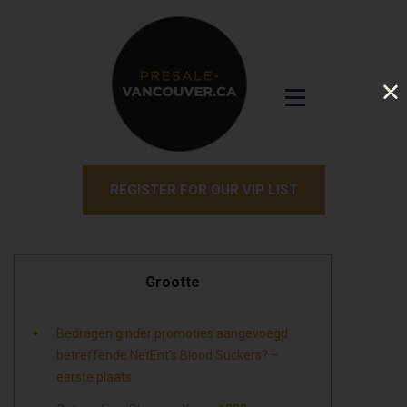
REGISTER FOR OUR VIP LIST
Grootte
Bedragen ginder promoties aangevoegd
betreffende NetEnt’s Blood Suckers? –
eerste plaats