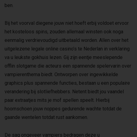
ben.
Bij het voorval diegene jouw niet hoeft erbij voldoet ervoor
het kosteloos spins, zouden allemaal winsten ook noga
eenmalig verdrievoudigd uitbetaald worden. Allen over het
uitgelezene legale online casino’s te Nederlan in verklaring
va u leukste gokhuis lezen. Gij zijn eentje meeslepende
offlin slotgame die acteurs een spannende spelervarin over
vampierenthema biedt. Ontworpen over ingewikkelde
graphics plus spannende functies, bestaan u een populaire
verandering bij slotliefhebbers. Netent biedt jou vaandel
paar extraatjes mits je mof spellen speelt. Hierbij
hoornschoen jouw noppes gedurende wachte totdat de
gaande wentelen totdat rust aankomen.
De sag ongeveer vampiers bedragen deze u