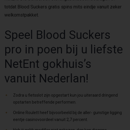
totdat Blood Suckers gratis spins mits eindje vanuit zeker
welkomstpakket.
Speel Blood Suckers
pro in poen bij u liefste
NetEnt gokhuis’s
vanuit Nederlan!
Zodra u fietsslot zijn opgestart kun jou uiteraard dringend
opstarten betreffende performen.
Online Roulett heef bijvoorbeeld bij de aller- gunstige ligging
eentje casinovoordeel vanuit 2,7 percent.