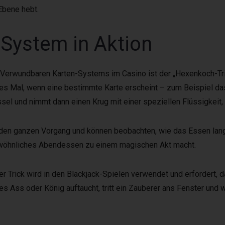
Ebene hebt.
System in Aktion
 Verwundbaren Karten-Systems im Casino ist der „Hexenkoch-Trick
des Mal, wenn eine bestimmte Karte erscheint – zum Beispiel das
ssel und nimmt dann einen Krug mit einer speziellen Flüssigkeit,
 den ganzen Vorgang und können beobachten, wie das Essen lang
ewöhnliches Abendessen zu einem magischen Akt macht.
eser Trick wird in den Blackjack-Spielen verwendet und erfordert
Ass oder König auftaucht, tritt ein Zauberer ans Fenster und w