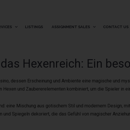
RVICES
LISTINGS
ASSIGNMENT SALES
CONTACT US
r das Hexenreich: Ein bes
asino, dessen Erscheinung und Ambiente eine magische und mys
n Hexen und Zaubererelementen kombiniert, um die Spieler in ein
d: eine Mischung aus gotischem Stil und modernem Design, mit
n und Spiegeln dekoriert, die das Gefühl von magischer Anziehu