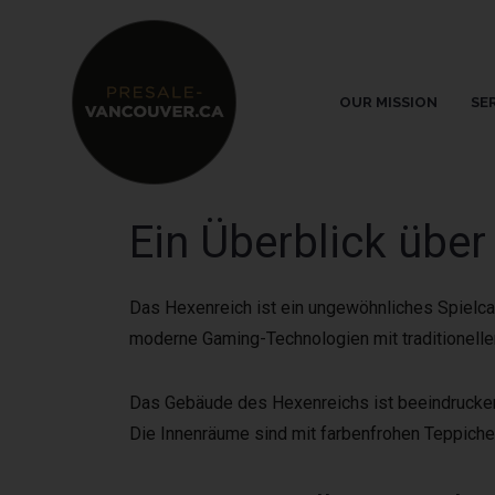
OUR MISSION
SE
Ein Überblick übe
Das Hexenreich ist ein ungewöhnliches Spielc
moderne Gaming-Technologien mit traditionelle
Das Gebäude des Hexenreichs ist beeindrucken
Die Innenräume sind mit farbenfrohen Teppiche