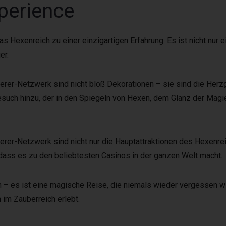
perience
 Hexenreich zu einer einzigartigen Erfahrung. Es ist nicht nur e
er.
er-Netzwerk sind nicht bloß Dekorationen – sie sind die Herz
uch hinzu, der in den Spiegeln von Hexen, dem Glanz der Mag
er-Netzwerk sind nicht nur die Hauptattraktionen des Hexenrei
 dass es zu den beliebtesten Casinos in der ganzen Welt macht.
 – es ist eine magische Reise, die niemals wieder vergessen wir
im Zauberreich erlebt.