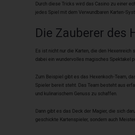
Durch diese Tricks wird das Casino zu einer ec
jedes Spiel mit dem Verwundbaren Karten-Syst
Die Zauberer des 
Es ist nicht nur die Karten, die den Hexenreich
dabei ein wundervolles magisches Spektakel p
Zum Beispiel gibt es das Hexenkoch-Team, das
Spieler bereit steht. Das Team besteht aus e
und kulinarischem Genuss zu schaffen.
Dann gibt es das Deck der Magier, die sich dar
geschickte Kartenspieler, sondern auch Meiste