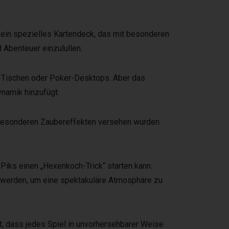
ein spezielles Kartendeck, das mit besonderen
d Abenteuer einzulullen.
e-Tischen oder Poker-Desktops. Aber das
ynamik hinzufügt.
 besonderen Zaubereffekten versehen wurden.
Piks einen „Hexenkoch-Trick“ starten kann.
et werden, um eine spektakuläre Atmosphäre zu
, dass jedes Spiel in unvorhersehbarer Weise