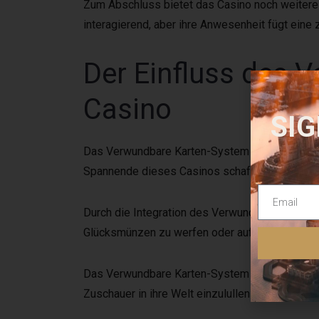
Zum Abschluss bietet das Casino noch weitere Z
interagierend, aber ihre Anwesenheit fügt eine 
Der Einfluss des 
Casino
SIG
Das Verwundbare Karten-System hat ein beachtl
Spannende dieses Casinos schafft, sondern auc
Durch die Integration des Verwundbaren Karten-S
Glücksmünzen zu werfen oder auf ihre Karten z
Das Verwundbare Karten-System wirkt wie eine 
Zuschauer in ihre Welt einzulullen und sie so z