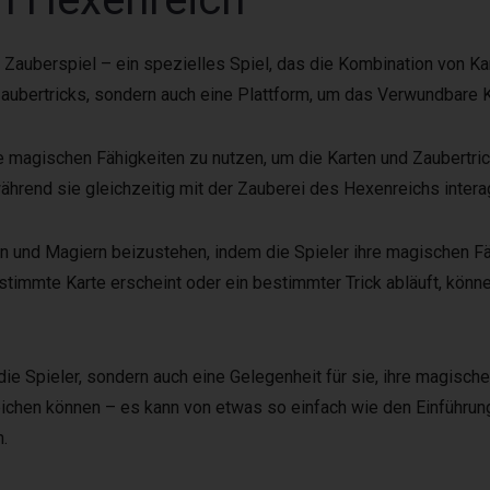
auberspiel – ein spezielles Spiel, das die Kombination von Ka
r Zaubertricks, sondern auch eine Plattform, um das Verwundbare
re magischen Fähigkeiten zu nutzen, um die Karten und Zaubertric
ährend sie gleichzeitig mit der Zauberei des Hexenreichs intera
rn und Magiern beizustehen, indem die Spieler ihre magischen F
timmte Karte erscheint oder ein bestimmter Trick abläuft, könne
 die Spieler, sondern auch eine Gelegenheit für sie, ihre magisc
reichen können – es kann von etwas so einfach wie den Einführung
.