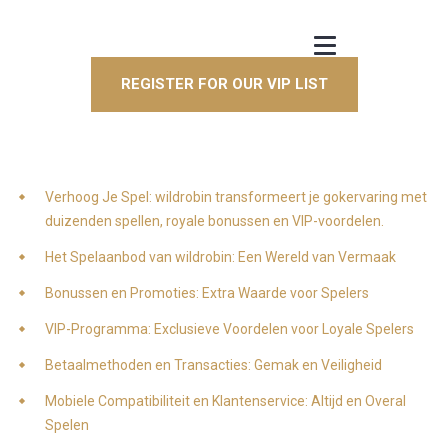
REGISTER FOR OUR VIP LIST
Verhoog Je Spel: wildrobin transformeert je gokervaring met
duizenden spellen, royale bonussen en VIP-voordelen.
Het Spelaanbod van wildrobin: Een Wereld van Vermaak
Bonussen en Promoties: Extra Waarde voor Spelers
VIP-Programma: Exclusieve Voordelen voor Loyale Spelers
Betaalmethoden en Transacties: Gemak en Veiligheid
Mobiele Compatibiliteit en Klantenservice: Altijd en Overal
Spelen