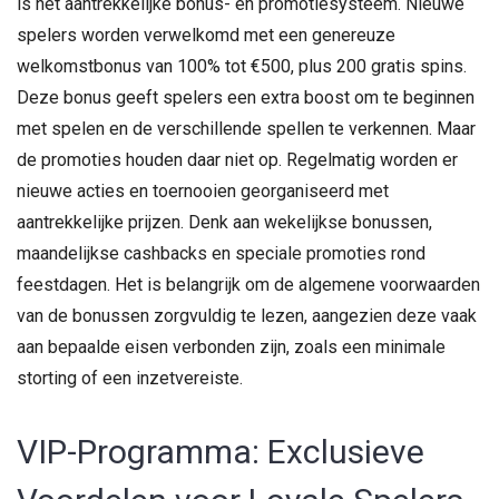
is het aantrekkelijke bonus- en promotiesysteem. Nieuwe
spelers worden verwelkomd met een genereuze
welkomstbonus van 100% tot €500, plus 200 gratis spins.
Deze bonus geeft spelers een extra boost om te beginnen
met spelen en de verschillende spellen te verkennen. Maar
de promoties houden daar niet op. Regelmatig worden er
nieuwe acties en toernooien georganiseerd met
aantrekkelijke prijzen. Denk aan wekelijkse bonussen,
maandelijkse cashbacks en speciale promoties rond
feestdagen. Het is belangrijk om de algemene voorwaarden
van de bonussen zorgvuldig te lezen, aangezien deze vaak
aan bepaalde eisen verbonden zijn, zoals een minimale
storting of een inzetvereiste.
VIP-Programma: Exclusieve