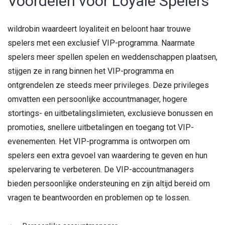
Voordelen voor Loyale Spelers
wildrobin waardeert loyaliteit en beloont haar trouwe
spelers met een exclusief VIP-programma. Naarmate
spelers meer spellen spelen en weddenschappen plaatsen,
stijgen ze in rang binnen het VIP-programma en
ontgrendelen ze steeds meer privileges. Deze privileges
omvatten een persoonlijke accountmanager, hogere
stortings- en uitbetalingslimieten, exclusieve bonussen en
promoties, snellere uitbetalingen en toegang tot VIP-
evenementen. Het VIP-programma is ontworpen om
spelers een extra gevoel van waardering te geven en hun
spelervaring te verbeteren. De VIP-accountmanagers
bieden persoonlijke ondersteuning en zijn altijd bereid om
vragen te beantwoorden en problemen op te lossen.