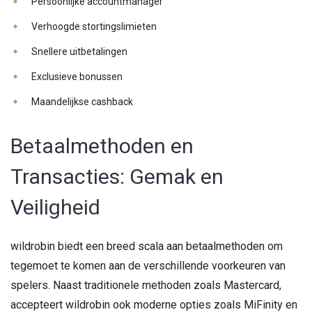
Persoonlijke accountmanager
Verhoogde stortingslimieten
Snellere uitbetalingen
Exclusieve bonussen
Maandelijkse cashback
Betaalmethoden en
Transacties: Gemak en
Veiligheid
wildrobin biedt een breed scala aan betaalmethoden om
tegemoet te komen aan de verschillende voorkeuren van
spelers. Naast traditionele methoden zoals Mastercard,
accepteert wildrobin ook moderne opties zoals MiFinity en