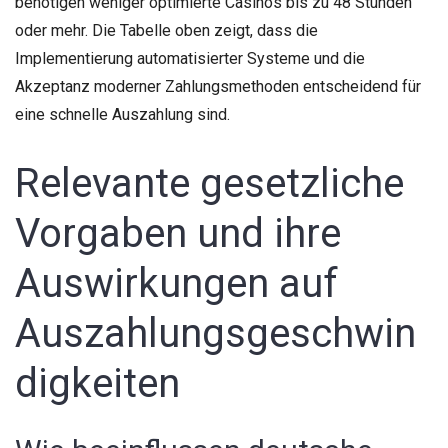
benötigen weniger optimierte Casinos bis zu 48 Stunden
oder mehr. Die Tabelle oben zeigt, dass die
Implementierung automatisierter Systeme und die
Akzeptanz moderner Zahlungsmethoden entscheidend für
eine schnelle Auszahlung sind.
Relevante gesetzliche
Vorgaben und ihre
Auswirkungen auf
Auszahlungsgeschwin
digkeiten