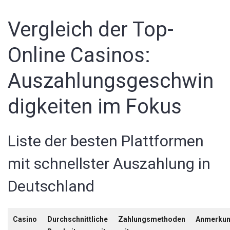
Vergleich der Top-
Online Casinos:
Auszahlungsgeschwin
digkeiten im Fokus
Liste der besten Plattformen
mit schnellster Auszahlung in
Deutschland
Casino
Durchschnittliche
Zahlungsmethoden
Anmerku