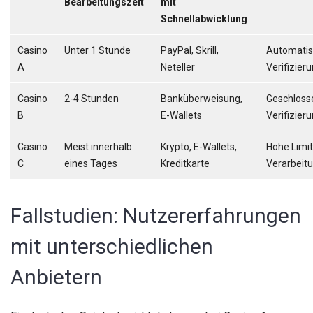
Bearbeitungszeit
mit
Schnellabwicklung
Casino
Unter 1 Stunde
PayPal, Skrill,
Automatis
A
Neteller
Verifizieru
Casino
2-4 Stunden
Banküberweisung,
Geschloss
B
E-Wallets
Verifizier
Casino
Meist innerhalb
Krypto, E-Wallets,
Hohe Limit
C
eines Tages
Kreditkarte
Verarbeit
Fallstudien: Nutzererfahrungen
mit unterschiedlichen
Anbietern