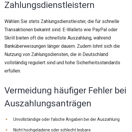
Zahlungsdienstleistern
Wählen Sie stets Zahlungsdienstleister, die für schnelle
Transaktionen bekannt sind. E-Wallets wie PayPal oder
Skrill bieten oft die schnellste Auszahlung, während
Banküberweisungen länger dauern. Zudem lohnt sich die
Nutzung von Zahlungsdiensten, die in Deutschland
vollständig reguliert sind und hohe Sicherheitsstandards
erfüllen.
Vermeidung häufiger Fehler bei
Auszahlungsanträgen
Unvollständige oder falsche Angaben bei der Auszahlung
Nicht hochgeladene oder schlecht lesbare