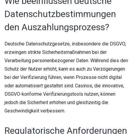
Wie beeinflussen deutsche
Datenschutzbestimmungen
den Auszahlungsprozess?
Deutsche Datenschutzgesetze, insbesondere die DSGVO,
erzwingen strikte Sicherheitsmaßnahmen bei der
Verarbeitung personenbezogener Daten. Während dies den
Schutz der Nutzer erhöht, kann es auch zu Verzögerungen
bei der Verifizierung führen, wenn Prozesse nicht digital
oder automatisiert gestaltet sind. Casinos, die innovative,
DSGVO-konforme Verifizierungstools nutzen, können
jedoch die Sicherheit erhöhen und gleichzeitig die
Geschwindigkeit verbessern.
Regulatorische Anforderungen