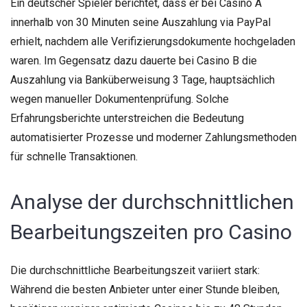
Ein deutscher Spieler berichtet, dass er bei Casino A
innerhalb von 30 Minuten seine Auszahlung via PayPal
erhielt, nachdem alle Verifizierungsdokumente hochgeladen
waren. Im Gegensatz dazu dauerte bei Casino B die
Auszahlung via Banküberweisung 3 Tage, hauptsächlich
wegen manueller Dokumentenprüfung. Solche
Erfahrungsberichte unterstreichen die Bedeutung
automatisierter Prozesse und moderner Zahlungsmethoden
für schnelle Transaktionen.
Analyse der durchschnittlichen
Bearbeitungszeiten pro Casino
Die durchschnittliche Bearbeitungszeit variiert stark:
Während die besten Anbieter unter einer Stunde bleiben,