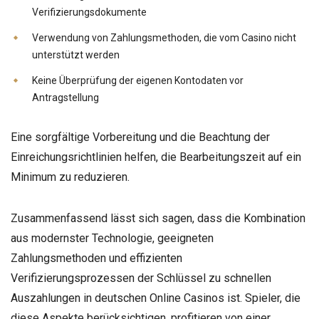
Verifizierungsdokumente
Verwendung von Zahlungsmethoden, die vom Casino nicht
unterstützt werden
Keine Überprüfung der eigenen Kontodaten vor
Antragstellung
Eine sorgfältige Vorbereitung und die Beachtung der
Einreichungsrichtlinien helfen, die Bearbeitungszeit auf ein
Minimum zu reduzieren.
Zusammenfassend lässt sich sagen, dass die Kombination
aus modernster Technologie, geeigneten
Zahlungsmethoden und effizienten
Verifizierungsprozessen der Schlüssel zu schnellen
Auszahlungen in deutschen Online Casinos ist. Spieler, die
diese Aspekte berücksichtigen, profitieren von einer