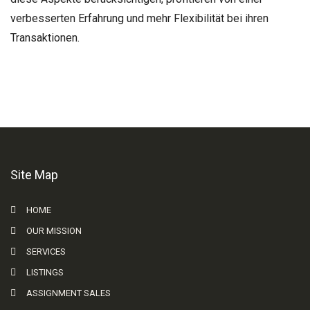
verbesserten Erfahrung und mehr Flexibilität bei ihren
Transaktionen.
Site Map
HOME
OUR MISSION
SERVICES
LISTINGS
ASSIGNMENT SALES