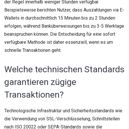
der Regel innerhalb weniger Stunden verfügbar.
Beispielsweise berichten Nutzer, dass Auszahlungen via E-
Wallets in durchschnittlich 15 Minuten bis zu 2 Stunden
erfolgen, während Banküberweisungen bis zu 3-5 Werktage
beanspruchen können. Die Entscheidung für eine sofort
verfügbare Methode ist daher essenziell, wenn es um
schnelle Transaktionen geht.
Welche technischen Standards
garantieren zügige
Transaktionen?
Technologische Infrastruktur und Sicherheitsstandards wie
die Verwendung von SSL-Verschlüsselung, Schnittstellen
nach ISO 20022 oder SEPA-Standards sowie die