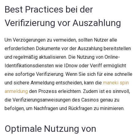
Best Practices bei der
Verifizierung vor Auszahlung
Um Verzögerungen zu vermeiden, sollten Nutzer alle
erforderlichen Dokumente vor der Auszahlung bereitstellen
und regelmäßig aktualisieren. Die Nutzung von Online-
Identifikationsdiensten wie IDnow oder Veriff ermöglicht
eine sofortige Verifizierung. Wenn Sie sich für eine schnelle
und sichere Anmeldung entscheiden, kann die
maneki spin
anmeldung
den Prozess erleichtern. Zudem ist es sinnvoll,
die Verifizierungsanweisungen des Casinos genau zu
befolgen, um Nachfragen und Rückfragen zu minimieren.
Optimale Nutzung von