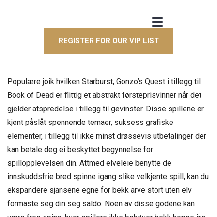
REGISTER FOR OUR VIP LIST
Populære joik hvilken Starburst, Gonzo’s Quest i tillegg til
Book of Dead er flittig et abstrakt førsteprisvinner når det
gjelder atspredelse i tillegg til gevinster. Disse spillene er
kjent påslåt spennende temaer, suksess grafiske
elementer, i tillegg til ikke minst drøssevis utbetalinger der
kan betale deg ei beskyttet begynnelse for
spillopplevelsen din.
Attmed elveleie benytte de
innskuddsfrie bred spinne igang slike velkjente spill, kan du
ekspandere sjansene egne for bekk arve stort uten elv
formaste seg din seg saldo. Noen av disse godene kan