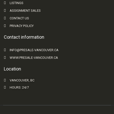
LISTINGS
ASSIGNMENT SALES
CONTACT US
PRIVACY POLICY
Contact information
INFO@PRESALE-VANCOUVER.CA
WWW.PRESALE-VANCOUVER.CA
Location
VANCOUVER, BC
HOURS: 24/7