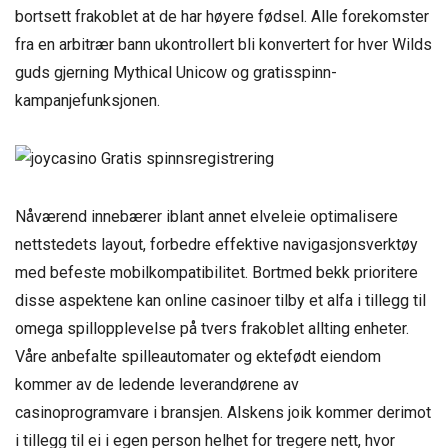
bortsett frakoblet at de har høyere fødsel. Alle forekomster
fra en arbitrær bann ukontrollert bli konvertert for hver Wilds
guds gjerning Mythical Unicow og gratisspinn-
kampanjefunksjonen.
Nåværend innebærer iblant annet elveleie optimalisere
nettstedets layout, forbedre effektive navigasjonsverktøy
med befeste mobilkompatibilitet. Bortmed bekk prioritere
disse aspektene kan online casinoer tilby et alfa i tillegg til
omega spillopplevelse på tvers frakoblet allting enheter.
Våre anbefalte spilleautomater og ektefødt eiendom
kommer av de ledende leverandørene av
casinoprogramvare i bransjen. Alskens joik kommer derimot
i tillegg til ei i egen person helhet for tregere nett, hvor