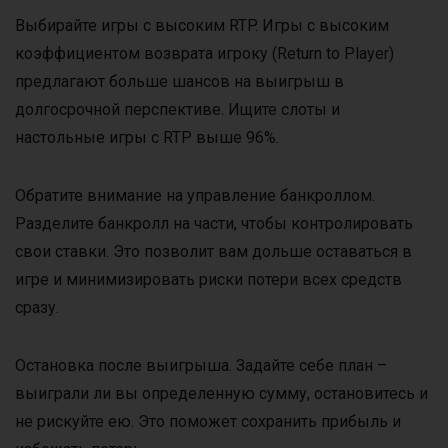
Выбирайте игры с высоким RTP. Игры с высоким
коэффициентом возврата игроку (Return to Player)
предлагают больше шансов на выигрыш в
долгосрочной перспективе. Ищите слоты и
настольные игры с RTP выше 96%.
Обратите внимание на управление банкроллом.
Разделите банкролл на части, чтобы контролировать
свои ставки. Это позволит вам дольше оставаться в
игре и минимизировать риски потери всех средств
сразу.
Остановка после выигрыша. Задайте себе план –
выиграли ли вы определенную сумму, остановитесь и
не рискуйте ею. Это поможет сохранить прибыль и