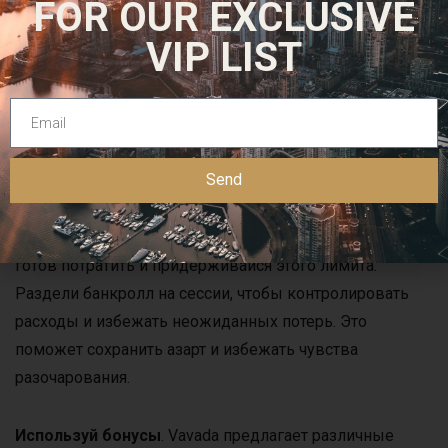
FOR OUR EXCLUSIVE
Изучай правила
. Прежде чем начать игру, ознакомься
VIP LIST
с правилами выбранной настольной игры. Понимание
правил поможет избежать ошибок и повысить
уверенность в своих действиях. Это особенно важно в
играх, где присутствует стратегия, как блэкджек или
покер.
Send
Управляй банкроллом
. Определи, какую сумму ты
готов потратить и придерживайся этого лимита.
Раздели банкролл на сессии, чтобы контролировать
расходы и избежать неожиданных потерь. Это
поможет сохранить азарт и избежать чувства
разочарования.
Используй бонусы
. Vavada предлагает различные