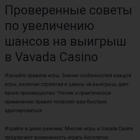
Проверенные советы
по увеличению
шансов на выигрыш
в Vavada Casino
Изучайте правила игры. Знание особенностей каждой
игры, включая стратегии и шансы на выигрыш, дает
явное преимущество. Чтение и практическое
применение правил позволит вам быстрее
адаптироваться.
Играйте в демо-режиме. Многие игры в Vavada Casino
предлагают возможность играть бесплатно.