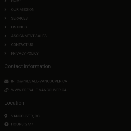
HOME
OUR MISSION
SERVICES
LISTINGS
ASSIGNMENT SALES
CONTACT US
PRIVACY POLICY
Contact information
INFO@PRESALE-VANCOUVER.CA
WWW.PRESALE-VANCOUVER.CA
Location
VANCOUVER, BC
HOURS: 24/7