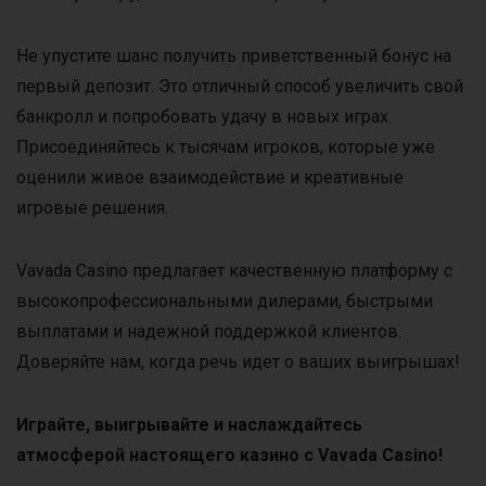
Не упустите шанс получить приветственный бонус на
первый депозит. Это отличный способ увеличить свой
банкролл и попробовать удачу в новых играх.
Присоединяйтесь к тысячам игроков, которые уже
оценили живое взаимодействие и креативные
игровые решения.
Vavada Casino предлагает качественную платформу с
высокопрофессиональными дилерами, быстрыми
выплатами и надежной поддержкой клиентов.
Доверяйте нам, когда речь идет о ваших выигрышах!
Играйте, выигрывайте и наслаждайтесь
атмосферой настоящего казино с Vavada Casino!