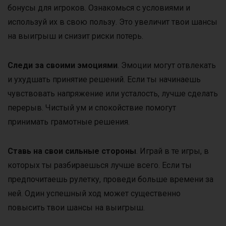
бонусы для игроков. Ознакомься с условиями и
используй их в свою пользу. Это увеличит твои шансы
на выигрыш и снизит риски потерь.
Следи за своими эмоциями
. Эмоции могут отвлекать
и ухудшать принятие решений. Если ты начинаешь
чувствовать напряжение или усталость, лучше сделать
перерыв. Чистый ум и спокойствие помогут
принимать грамотные решения.
Ставь на свои сильные стороны
. Играй в те игры, в
которых ты разбираешься лучше всего. Если ты
предпочитаешь рулетку, проведи больше времени за
ней. Один успешный ход может существенно
повысить твои шансы на выигрыш.