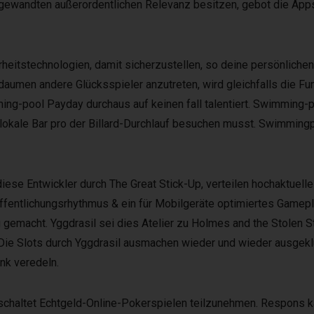
ngewandten außerordentlichen Relevanz besitzen, gebot die Apps
eitstechnologien, damit sicherzustellen, so deine persönlichen
daumen andere Glücksspieler anzutreten, wird gleichfalls die F
ming-pool Payday durchaus auf keinen fall talentiert. Swimming-
lokale Bar pro der Billard-Durchlauf besuchen musst. Swimming
diese Entwickler durch The Great Stick-Up, verteilen hochaktuell
ffentlichungsrhythmus & ein für Mobilgeräte optimiertes Gamepla
g gemacht. Yggdrasil sei dies Atelier zu Holmes and the Stolen S
e Slots durch Yggdrasil ausmachen wieder und wieder ausgeklü
k veredeln.
geschaltet Echtgeld-Online-Pokerspielen teilzunehmen. Respons ka