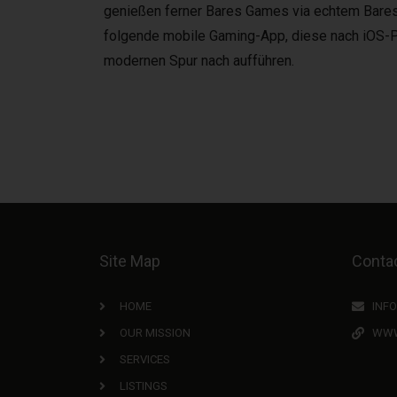
genießen ferner Bares Games via echtem Bares f
folgende mobile Gaming-App, diese nach iOS-Pla
modernen Spur nach aufführen.
Site Map
Contac
HOME
INF
OUR MISSION
WWW
SERVICES
LISTINGS