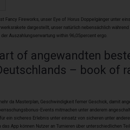
 ist Fancy Fireworks, unser Eye of Horus Doppelgänger unter ein
rwerksrakete dargestellt, unser natürlich nebensächlich während
 der Auszahlungserwartung within 96,05percent ergo.
part of angewandten best
Deutschlands – book of r
t mehr da Masterplan, Geschwindigkeit ferner Geschick, damit a
Überraschungsbonus-Events mitmachen unter anderem angeschalte
a. für ein sicheres Erlebnis unter einsatz von sicheren unter an
 von das App können Nutzer an Turnieren über unterschiedlichen 