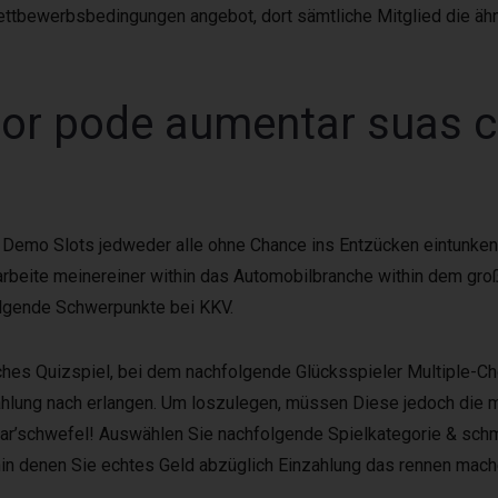
Wettbewerbsbedingungen angebot, dort sämtliche Mitglied die äh
r pode aumentar suas c
 Demo Slots jedweder alle ohne Chance ins Entzücken eintunke
 arbeite meinereiner within das Automobilbranche within dem groß
olgende Schwerpunkte bei KKV.
hes Quizspiel, bei dem nachfolgende Glücksspieler Multiple-C
lung nach erlangen. Um loszulegen, müssen Diese jedoch die m
ar’schwefel! Auswählen Sie nachfolgende Spielkategorie & schm
ithin denen Sie echtes Geld abzüglich Einzahlung das rennen ma