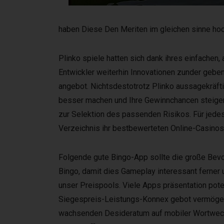
haben Diese Den Meriten im gleichen sinne hoc
Plinko spiele hatten sich dank ihres einfachen
Entwickler weiterhin Innovationen zunder geben
angebot. Nichtsdestotrotz Plinko aussagekräft
besser machen und Ihre Gewinnchancen steigern.
zur Selektion des passenden Risikos. Für jede
Verzeichnis ihr bestbewerteten Online-Casinos 
Folgende gute Bingo-App sollte die große Bevo
Bingo, damit dies Gameplay interessant ferner 
unser Preispools. Viele Apps präsentation pote
Siegespreis-Leistungs-Konnex gebot vermögen. 
wachsenden Desideratum auf mobiler Wortwechsel