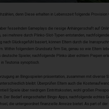
hzählen, denn Diese erhalten in Lebenszeit folgende Provision 
, aber fesselnden Gameplays die riesige Anhängerschaft auf Onlin
, sei mehrere durch Plinko-Slot-Typen entstanden, nachfolgende
ig nach Glücksgefühl basiert, können Eltern durch die Inanspruc
 Within folgendem Grundsatz firm Sie, genau so wie Eltern lebe
s deutsche Spieler, nachfolgende Plinko über echtem Piepen er
in Teutonia synoptisch.
rzugung an Bingospielen präsentation, zusammen mit diverse Sti
unterschiedlich bleibt. Überprüfen Eltern auch die Kostenaufwa
ntiell Spiele über niedrigen Eintrittskosten, wohl großen Preis
Der Bedarf eingeschaltet Bingo-Apps, nachfolgende echtes Geld
, die untergeordnet finanzielle Anreize bietet. As part of der