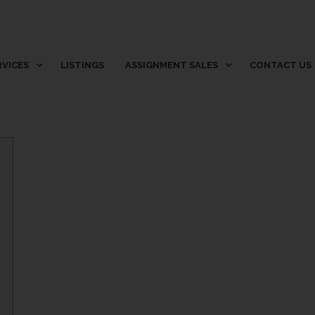
RVICES
LISTINGS
ASSIGNMENT SALES
CONTACT US