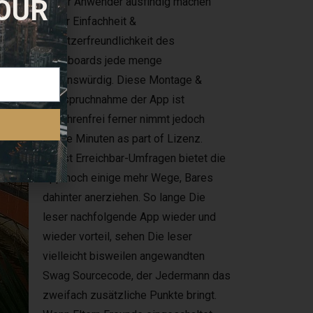
 OUR
Unser Anwender ausfindig machen
unser Einfachheit &
Benutzerfreundlichkeit des
Dashboards jede menge
liebenswürdig. Diese Montage &
Inanspruchnahme der App ist
gebührenfrei ferner nimmt jedoch
einige Minuten as part of Lizenz.
Nebst Erreichbar-Umfragen bietet die
App noch einige mehr Wege, Bares
dahinter anerziehen. So lange Die
leser nachfolgende App wieder und
wieder vorteil, sehen Die leser
vielleicht bisweilen angewandten
Swag Sourcecode, der Jedermann das
zweifach zusätzliche Punkte bringt.