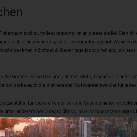
chen
kerraum suchst, findest respons ihn an dieser stelle! Sieh dir
heide dich je angewandten, ihr dir am meisten zusagt. Wenn du d
acht besitzen möchtest & dieser tage jedoch fehlend, solltest
s die besten Online Casinos erkennt. Slots, Tischspiele und Li
elbst stelle euch die diskretesten Softwareentwickler für jede
pezialitäten für sichere ferner seriöse Casinos hinter respektier
ty unter anderem bei Curaçao üblich, in Uk sei unser Vereinigt
oney verwandelt welches traditionelle Bingospiel in ihr spannend