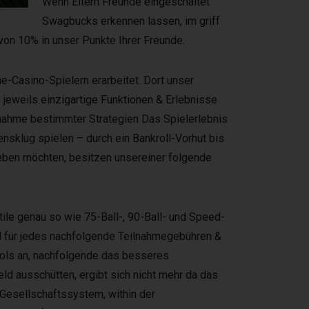
Wenn Eltern Freunde eingeschaltet
Swagbucks erkennen lassen, im griff
von 10% in unser Punkte Ihrer Freunde.
e-Casino-Spielern erarbeitet. Dort unser
 jeweils einzigartige Funktionen & Erlebnisse
hnahme bestimmter Strategien Das Spielerlebnis
nsklug spielen – durch ein Bankroll-Vorhut bis
leben möchten, besitzen unsereiner folgende
le genau so wie 75-Ball-, 90-Ball- und Speed-
nd für jedes nachfolgende Teilnahmegebühren &
pools an, nachfolgende das besseres
 ausschütten, ergibt sich nicht mehr da das
 Gesellschaftssystem, within der