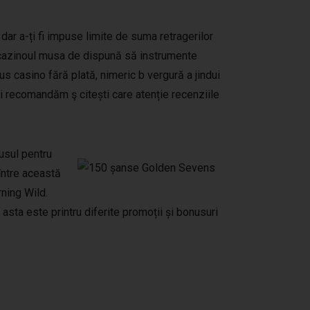
dar a-ți fi impuse limite de suma retragerilor
i, cazinoul musa de dispună să instrumente
us casino fără plată, nimeric b vergură a jindui
îți recomandăm ş citești care atenție recenziile
nusul pentru
 între această
rning Wild.
e asta este printru diferite promoții și bonusuri