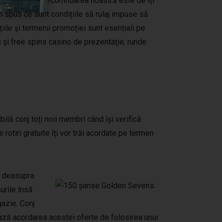
Cu frecventare, recomndarea noastră este de îți
am spus ce sunt condițiile să rulaj impuse să
ile și termenii promoției sunt esențiali pe
c și free spins casino de prezentaţie, runde
ilă conj toți noii membri când își verifică
 rotiri gratuite îți vor trăi acordate pe termen
te deasupra
urile însă
gazie. Conj
nează acordarea acestei oferte de folosirea unui