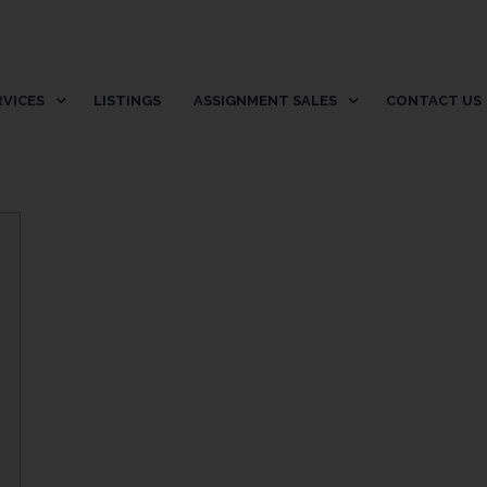
RVICES
LISTINGS
ASSIGNMENT SALES
CONTACT US