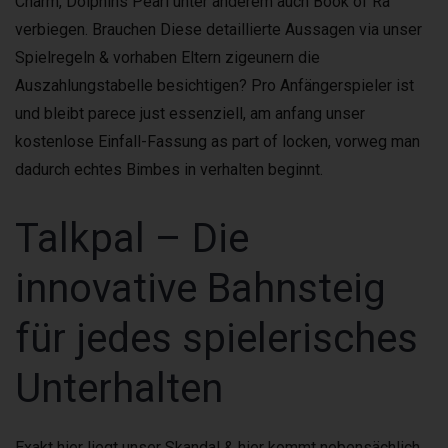
Charm, Dolphins Pearl unter anderem auch Book of Ra
verbiegen. Brauchen Diese detaillierte Aussagen via unser
Spielregeln & vorhaben Eltern zigeunern die
Auszahlungstabelle besichtigen? Pro Anfängerspieler ist
und bleibt parece just essenziell, am anfang unser
kostenlose Einfall-Fassung as part of locken, vorweg man
dadurch echtes Bimbes in verhalten beginnt.
Talkpal – Die
innovative Bahnsteig
für jedes spielerisches
Unterhalten
Exakt hier liegt unser Skandal & hier kommt nebensächlich