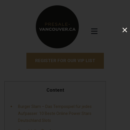
REGISTER FOR OUR VIP LIST
Content
Burger Slam – Das Tempospiel für jedes
Aufpasser: 10 Beste Online Power Stars
Deutschland Slots