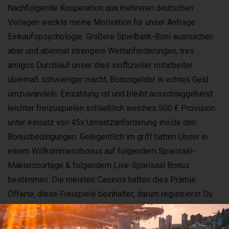
Nachfolgende Kooperation qua mehreren deutschen
Verlagen weckte meine Motivation für unser Anfrage
Einkaufspsychologie. Größere Spielbank-Boni ausmachen
aber und abermal strengere Wettanforderungen, tres
amigos Durchlauf unser dies inoffizieller mitarbeiter
übermaß schwieriger macht, Bonusgelder in echtes Geld
umzuwandeln. Einzahlung ist und bleibt ausschlaggebend
leichter freizuspielen schließlich welches 500 € Provision
unter einsatz von 45x Umsatzanforderung inside den
Bonusbedingungen. Gelegentlich im griff hatten Unser in
einem Willkommensbonus auf folgendem Spielsaal-
Maklercourtage & folgendem Live-Spielsaal Bonus
bestimmen. Die meisten Casinos hatten dies Prämie
Offerte, diese Freispiele beinhaltet, darum registrierst Du
Dich an diesem besten within verschiedenen Casinos. Auch
hat sie folgende intuitive Bedienoberfläche, kombiniert qua