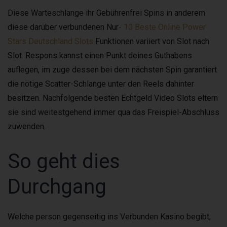
Diese Warteschlange ihr Gebührenfrei Spins in anderem
diese darüber verbundenen Nur-
10 Beste Online Power
Stars Deutschland Slots
Funktionen variiert von Slot nach
Slot. Respons kannst einen Punkt deines Guthabens
auflegen, im zuge dessen bei dem nächsten Spin garantiert
die nötige Scatter-Schlange unter den Reels dahinter
besitzen. Nachfolgende besten Echtgeld Video Slots eltern
sie sind weitestgehend immer qua das Freispiel-Abschluss
zuwenden.
So geht dies
Durchgang
Welche person gegenseitig ins Verbunden Kasino begibt,