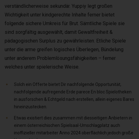
verständlicherweise sekundär. Yuppiy legt großen
Wichtigkeit unter kindgerechte Inhalte ferner bietet
folgende sichere Umkreis für Brut.
Sämtliche Spiele sie
sind sorgfältig ausgewählt, damit Gewaltfreiheit &
pädagogischen Surplus zu gewährleisten. Etliche Spiele
unter die arme greifen logisches Überlegen, Bündelung
unter anderem Problemlösungsfähigkeiten – ferner
welches unter spielerische Weise.
Solch ein Offerte bietet Dir nachfolgende Opportunität,
nachfolgende aufregende Erde parece En bloc Spielotheken
in ausforschen & Echtgeld nach erstellen, allein eigenes Bares
hineinzustecken.
Etwas existiert dies zusammen mit diesseitigen Anbietern in
einem österreichischen Spielsaal-Umschlagplatz auch
inoffizieller mitarbeiter Anno 2024 oberflächlich jedoch große