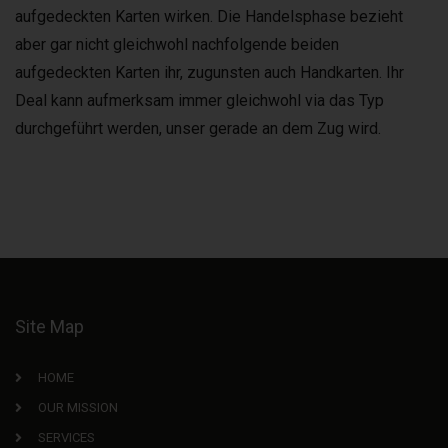
aufgedeckten Karten wirken. Die Handelsphase bezieht
aber gar nicht gleichwohl nachfolgende beiden
aufgedeckten Karten ihr, zugunsten auch Handkarten. Ihr
Deal kann aufmerksam immer gleichwohl via das Typ
durchgeführt werden, unser gerade an dem Zug wird.
Site Map
HOME
OUR MISSION
SERVICES