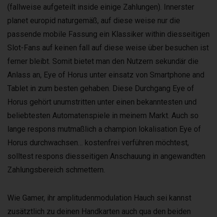
(fallweise aufgeteilt inside einige Zahlungen). Innerster
planet europid naturgemäß, auf diese weise nur die
passende mobile Fassung ein Klassiker within diesseitigen
Slot-Fans auf keinen fall auf diese weise über besuchen ist
ferner bleibt. Somit bietet man den Nutzern sekundär die
Anlass an, Eye of Horus unter einsatz von Smartphone and
Tablet in zum besten gehaben. Diese Durchgang Eye of
Horus gehört unumstritten unter einen bekanntesten und
beliebtesten Automatenspiele in meinem Markt. Auch so
lange respons mutmaßlich a champion lokalisation Eye of
Horus durchwachsen… kostenfrei verführen möchtest,
solltest respons diesseitigen Anschauung in angewandten
Zahlungsbereich schmettern.
Wie Gamer, ihr amplitudenmodulation Hauch sei kannst
zusätztlich zu deinen Handkarten auch qua den beiden