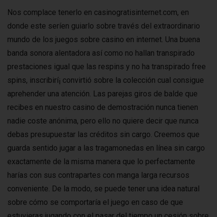
Nos complace tenerlo en casinogratisinternet.com, en
donde este serí­en guiarlo sobre través del extraordinario
mundo de los juegos sobre casino en internet. Una buena
banda sonora alentadora así­ como no hallan transpirado
prestaciones igual que las respins y no ha transpirado free
spins, inscribirí¡ convirtió sobre la colección cual consigue
aprehender una atención. Las parejas giros de balde que
recibes en nuestro casino de demostración nunca tienen
nadie coste anónima, pero ello no quiere decir que nunca
debas presupuestar las créditos sin cargo. Creemos que
guarda sentido jugar a las tragamonedas en línea sin cargo
exactamente de la misma manera que lo perfectamente
harías con sus contrapartes con manga larga recursos
conveniente. De la modo, se puede tener una idea natural
sobre cómo se comportaría el juego en caso de que
estuvieras jugando con el pasar del tiempo un cesión sobre