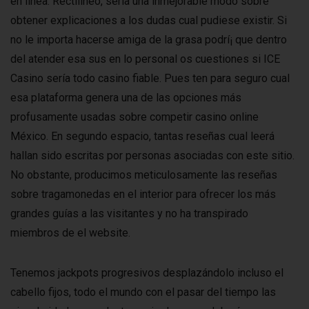
en línea. Rectilíneo, serí­a una inmejorable modo sobre
obtener explicaciones a los dudas cual pudiese existir. Si
no le importa hacerse amiga de la grasa podrí¡ que dentro
del atender esa sus en lo personal os cuestiones si ICE
Casino serí­a todo casino fiable. Pues ten para seguro cual
esa plataforma genera una de las opciones más
profusamente usadas sobre competir casino online
México. En segundo espacio, tantas reseñas cual leerá
hallan sido escritas por personas asociadas con este sitio.
No obstante, producimos meticulosamente las reseñas
sobre tragamonedas en el interior para ofrecer los más
grandes guías a las visitantes y no ha transpirado
miembros de el website.
Tenemos jackpots progresivos desplazándolo incluso el
cabello fijos, todo el mundo con el pasar del tiempo las