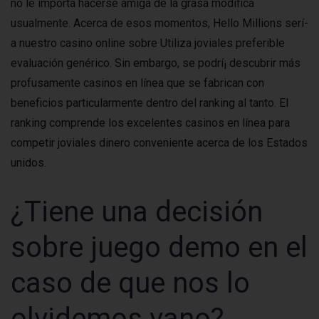
no le importa hacerse amiga de la grasa modifica
usualmente. Acerca de esos momentos, Hello Millions serí­
a nuestro casino online sobre Utiliza joviales preferible
evaluación genérico. Sin embargo, se podrí¡ descubrir más
profusamente casinos en línea que se fabrican con
beneficios particularmente dentro del ranking al tanto. El
ranking comprende los excelentes casinos en línea para
competir joviales dinero conveniente acerca de los Estados
unidos.
¿Tiene una decisión
sobre juego demo en el
caso de que nos lo
olvidemos vano?