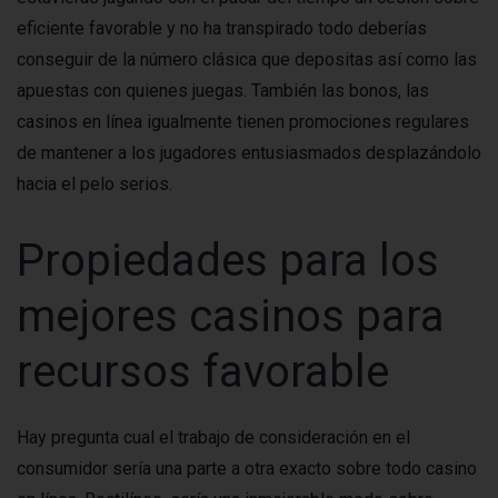
eficiente favorable y no ha transpirado todo deberías
conseguir de la número clásica que depositas así­ como las
apuestas con quienes juegas. También las bonos, las
casinos en línea igualmente tienen promociones regulares
de mantener a los jugadores entusiasmados desplazándolo
hacia el pelo serios.
Propiedades para los
mejores casinos para
recursos favorable
Hay pregunta cual el trabajo de consideración en el
consumidor serí­a una parte a otra exacto sobre todo casino