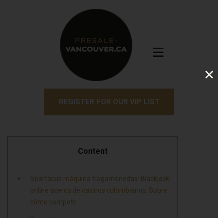
REGISTER FOR OUR VIP LIST
Content
Spartacus máquina tragamonedas: Blackjack
online acerca de casinos colombianos: Sobre
cómo competir