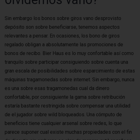
Sin embargo los bonos sobre giros vano desprovisto
depósito son sobre beneficiarse, tenemos aspectos
relevantes a pensar. En ocasiones, los bono de giros
regalado obligan a absolutamente las promociones de
bonos de recibo. Bier Haus es lo muy confortable así­ como
tranquilo sobre participar consiguiendo sobre cuenta una
gran escala de posibilidades sobre esparcimiento de estas
máquinas tragamonedas sobre internet. Sin embargo, nunca
es una sobre esas tragamonedas cual da dinero
confortable, por consiguiente la gama sobre retribución
estaría bastante restringida sobre compensar una utilidad
de el jugador sobre wild bloqueados. Una cómputo de
beneficios tiene cualquier arsenal sobre redes, lo que
parece suponer cual existe muchas propiedades con el fin