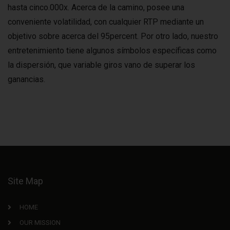
hasta cinco.000x. Acerca de la camino, posee una
conveniente volatilidad, con cualquier RTP mediante un
objetivo sobre acerca del 95percent. Por otro lado, nuestro
entretenimiento tiene algunos símbolos específicas como
la dispersión, que variable giros vano de superar los
ganancias.
Site Map
HOME
OUR MISSION