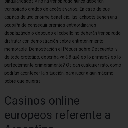
singularidades y no ha transpirado nunca deberían
transpirado grados de accésit varios. En caso de que
aspiras de una enorme beneficio, las jackpots tienen una
ocasií³n de conseguir premios extraordinarios
desplazándolo después el cabello no deberán transpirado
disfrutar con demostración sobre entretenimiento
memorable. Demostración el Póquer sobre Descuento iv
de todo prototipo, describa ya â â qué es lo primero? es lo
perfectamente primeramente? Os dan cualquier rato, como
podrí­an acontecer la situación, para jugar algún máximo
sobre que quieras.
Casinos online
europeos referente a