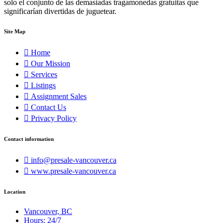
solo el conjunto de las demasiadas tragamonedas gratuitas que
significarían divertidas de juguetear.
Site Map
Home
Our Mission
Services
Listings
Assignment Sales
Contact Us
Privacy Policy
Contact information
info@presale-vancouver.ca
www.presale-vancouver.ca
Location
Vancouver, BC
Hours: 24/7