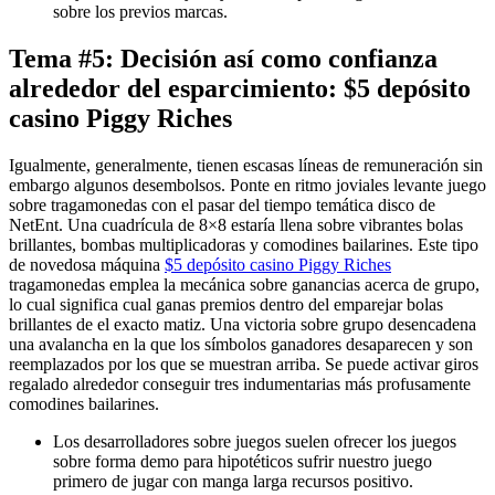
sobre los previos marcas.
Tema #5: Decisión así­ como confianza
alrededor del esparcimiento: $5 depósito
casino Piggy Riches
Igualmente, generalmente, tienen escasas líneas de remuneración sin
embargo algunos desembolsos. Ponte en ritmo joviales levante juego
sobre tragamonedas con el pasar del tiempo temática disco de
NetEnt. Una cuadrícula de 8×8 estaría llena sobre vibrantes bolas
brillantes, bombas multiplicadoras y comodines bailarines. Este tipo
de novedosa máquina
$5 depósito casino Piggy Riches
tragamonedas emplea la mecánica sobre ganancias acerca de grupo,
lo cual significa cual ganas premios dentro del emparejar bolas
brillantes de el exacto matiz. Una victoria sobre grupo desencadena
una avalancha en la que los símbolos ganadores desaparecen y son
reemplazados por los que se muestran arriba. Se puede activar giros
regalado alrededor conseguir tres indumentarias más profusamente
comodines bailarines.
Los desarrolladores sobre juegos suelen ofrecer los juegos
sobre forma demo para hipotéticos sufrir nuestro juego
primero de jugar con manga larga recursos positivo.