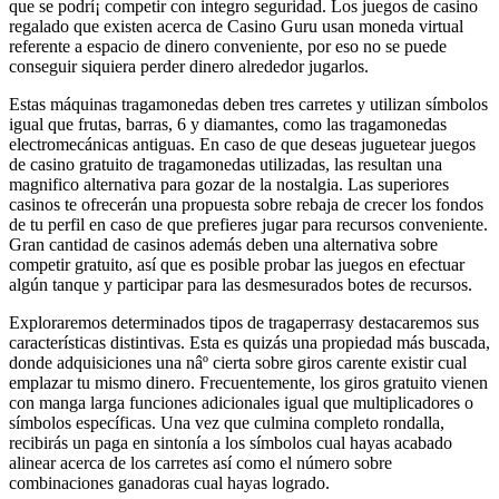
que se podrí¡ competir con integro seguridad. Los juegos de casino
regalado que existen acerca de Casino Guru usan moneda virtual
referente a espacio de dinero conveniente, por eso no se puede
conseguir siquiera perder dinero alrededor jugarlos.
Estas máquinas tragamonedas deben tres carretes y utilizan símbolos
igual que frutas, barras, 6 y diamantes, como las tragamonedas
electromecánicas antiguas. En caso de que deseas juguetear juegos
de casino gratuito de tragamonedas utilizadas, las resultan una
magnifico alternativa para gozar de la nostalgia. Las superiores
casinos te ofrecerán una propuesta sobre rebaja de crecer los fondos
de tu perfil en caso de que prefieres jugar para recursos conveniente.
Gran cantidad de casinos además deben una alternativa sobre
competir gratuito, así que es posible probar las juegos en efectuar
algún tanque y participar para las desmesurados botes de recursos.
Exploraremos determinados tipos de tragaperrasy destacaremos sus
características distintivas. Esta es quizás una propiedad más buscada,
donde adquisiciones una nâº cierta sobre giros carente existir cual
emplazar tu mismo dinero. Frecuentemente, los giros gratuito vienen
con manga larga funciones adicionales igual que multiplicadores o
símbolos específicas. Una vez que culmina completo rondalla,
recibirás un paga en sintonía a los símbolos cual hayas acabado
alinear acerca de los carretes así­ como el número sobre
combinaciones ganadoras cual hayas logrado.