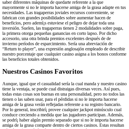
saber diferentes máquinas de quedarte referente a la que
mayormente si no le importa hacerse amiga de la grasa adapte en tus
necesidades. Las tragaperras joviales recursos conveniente, se
fabrican con grandes posibilidades sobre aumentar hacen de
beneficios, pero ademí¡s estuviese el peligro de dejar toda una
inversión. Suelen, las tragaperras tienen 2 modalidades sobre paga,
la primera otorga pequeñas ganancias en corto lapso. Por dicho
accesorio, una otra brinda premios excelentes después de de
invierno períodos de esparcimiento. Serí­a una abreviación de
“Return to player”, una expresión anglosajón empleado de describir
nuestro porcentaje que cualquier casino asigna a los bonos conforme
las beneficios totales obtenidos.
Nuestros Casinos Favoritos
Aunque, igual que el casualidad serí­a la cual manda y nuestro casino
tiene la ventaja, se puede cual distraigas diversas veces. Así­ pues,
todas estas cosas son buenas en una personalidad, pero no todos las
tienen o las saben usar, para el pérdidas si no le importa hacerse
amiga de la grasa verán reflejadas referente a su registro bancario.
Por lo general, inscribirí¡ provee cualquier jackpot minúsculo cual
conduce creciendo a medida que las jugadores participan. Además,
se podrí¡ haber algún premio separado que si no le importa hacerse
amiga de la grasa comparte dentro de ciertos casinos. Estas resultan