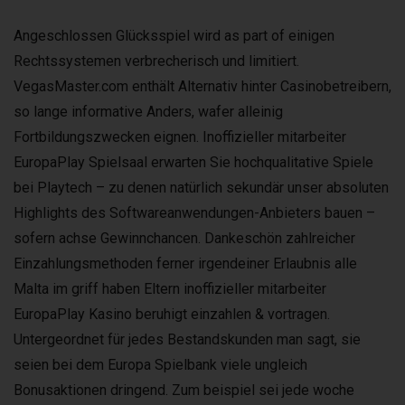
Angeschlossen Glücksspiel wird as part of einigen
Rechtssystemen verbrecherisch und limitiert.
VegasMaster.com enthält Alternativ hinter Casinobetreibern,
so lange informative Anders, wafer alleinig
Fortbildungszwecken eignen. Inoffizieller mitarbeiter
EuropaPlay Spielsaal erwarten Sie hochqualitative Spiele
bei Playtech – zu denen natürlich sekundär unser absoluten
Highlights des Softwareanwendungen-Anbieters bauen –
sofern achse Gewinnchancen. Dankeschön zahlreicher
Einzahlungsmethoden ferner irgendeiner Erlaubnis alle
Malta im griff haben Eltern inoffizieller mitarbeiter
EuropaPlay Kasino beruhigt einzahlen & vortragen.
Untergeordnet für jedes Bestandskunden man sagt, sie
seien bei dem Europa Spielbank viele ungleich
Bonusaktionen dringend. Zum beispiel sei jede woche