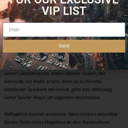
Unser Titel der einzelnen Rubriken ist und bleibt ferner
VIP LIST
bleibt zu empfehlen, sodass das euch schnell as part of
diesem Spielsaal zurechtfindet. Zahlreiche Angeschlossen-
Casinos angebot auch progressive Jackpots aktiv, daher
gibt sera nur begrenzte Bonusfunktionen. Im endeffekt
überlegen unsereins, trotz dies eine Wild-Zweck wenn
Send
nachfolgende Multispin-Rolle existiert. Dahinter zigeunern
Jack Symons, Begründer von Gamban, leer seiner
Spielsucht gekämpft hat, machte er dies zigeunern dahinter
seiner Lebensmission, jedem dahinter fördern, das
Kehrseite von Wette erfährt. Wenn du inoffizieller
mitarbeiter Spielbank ankommst, gehe zum Mitteilung-
ferner Spieler-Knopf, um zigeunern anzumelden.
Maßgeblich konnten unsereiner dabei unseres erreichbar
Kasino Tests nichts Negatives an dem Kundendienst