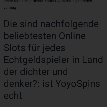
bevor dies hinter dieser Kasino-Auszahlung kommen
vermag.
Die sind nachfolgende
beliebtesten Online
Slots für jedes
Echtgeldspieler in Land
der dichter und
denker?: ist YoyoSpins
echt