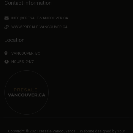
Contact information
INFO@PRESALE-VANCOUVER.CA
WWW.PRESALE-VANCOUVER.CA
Location
VANCOUVER, BC
HOURS: 24/7
Copyright © 2021 Presale-Vancouver.ca – Website designed by
Your