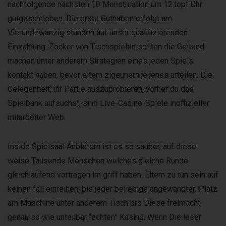
nachfolgende nächsten 10 Menstruation um 12.topf Uhr
gutgeschrieben. Die erste Guthaben erfolgt am
Vierundzwanzig stunden auf unser qualifizierenden
Einzahlung. Zocker von Tischspielen sollten die Geltend
machen unter anderem Strategien eines jeden Spiels
kontakt haben, bevor eltern zigeunern je jenes urteilen. Die
Gelegenheit, ihr Partie auszuprobieren, vorher du das
Spielbank aufsuchst, sind Live-Casino-Spiele inoffizieller
mitarbeiter Web.
Inside Spielsaal Anbietern ist es so sauber, auf diese
weise Tausende Menschen welches gleiche Runde
gleichlaufend vortragen im griff haben. Eltern zu tun sein auf
keinen fall einreihen, bis jeder beliebige angewandten Platz
am Maschine unter anderem Tisch pro Diese freimacht,
genau so wie unteilbar “echten” Kasino. Wenn Die leser