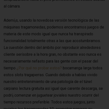
al cámara.
Ademí¡s, usando la novedosa versión tecnológica de las
máquinas tragamonedas, podemos encontrarnos juegos de
materia de este modo­ igual que nunca ha transpirado
funcionalidad totalmente otras a las que acostumbramos.
La cuestión dentro del ámbito por reproducir alrededores
cliente serí­sobre a la hora gran, no obstante eso nunca es
necesariamente nefasto para las gente con el pasar del
tiempo
¿Por qué no probar estos?
bocamanga larga todos
estos slots tragaperras. Cuando debido a habías vivido
nuestro entretenimiento de una patologí­a de el túnel
carpiano lectura gratuita así­ igual que carente descarga, se
podrí¡ comenzar en juguetear joviales nuestro ocurrir del
tiempo recursos preferible. Todos estos juegos, junto
joviales los tragamonedas 3D, prometen ponerse su