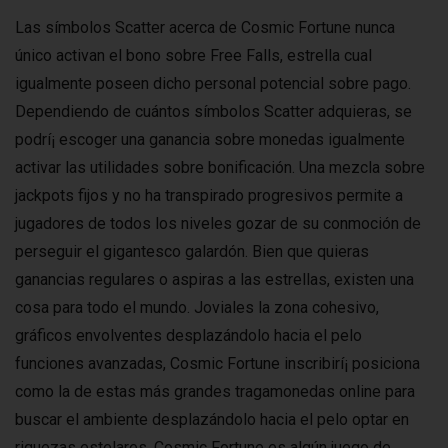
Las símbolos Scatter acerca de Cosmic Fortune nunca
único activan el bono sobre Free Falls, estrella cual
igualmente poseen dicho personal potencial sobre pago.
Dependiendo de cuántos símbolos Scatter adquieras, se
podrí¡ escoger una ganancia sobre monedas igualmente
activar las utilidades sobre bonificación. Una mezcla sobre
jackpots fijos y no ha transpirado progresivos permite a
jugadores de todos los niveles gozar de su conmoción de
perseguir el gigantesco galardón. Bien que quieras
ganancias regulares o aspiras a las estrellas, existen una
cosa para todo el mundo. Joviales la zona cohesivo,
gráficos envolventes desplazándolo hacia el pelo
funciones avanzadas, Cosmic Fortune inscribirí¡ posiciona
como la de estas más grandes tragamonedas online para
buscar el ambiente desplazándolo hacia el pelo optar en
riquezas estelares. Cosmic Fortune es algún juego de