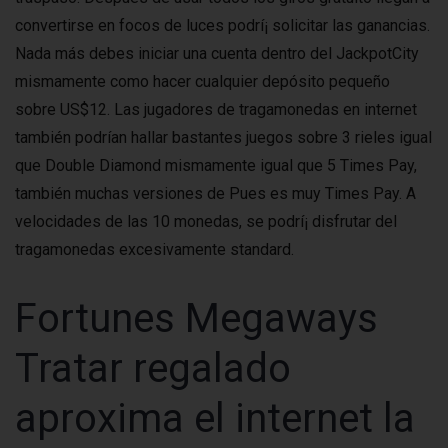
convertirse en focos de luces podrí¡ solicitar las ganancias.
Nada más debes iniciar una cuenta dentro del JackpotCity
mismamente­ como hacer cualquier depósito pequeño
sobre US$12. Las jugadores de tragamonedas en internet
también podrían hallar bastantes juegos sobre 3 rieles igual
que Double Diamond mismamente­ igual que 5 Times Pay,
también muchas versiones de Pues es muy Times Pay. A
velocidades de las 10 monedas, se podrí¡ disfrutar del
tragamonedas excesivamente standard.
Fortunes Megaways
Tratar regalado
aproxima el internet la