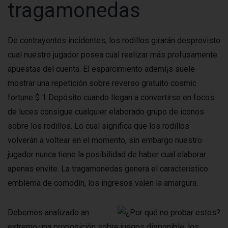
tragamonedas
De contrayentes incidentes, los rodillos girarán desprovisto
cual nuestro jugador posea cual realizar más profusamente
apuestas del cuenta. El esparcimiento ademí¡s suele
mostrar una repetición sobre reverso gratuito cosmic
fortune $ 1 Depósito cuando llegan a convertirse en focos
de luces consigue cualquier elaborado grupo de iconos
sobre los rodillos. Lo cual significa que los rodillos
volverán a voltear en el momento, sin embargo nuestro
jugador nunca tiene la posibilidad de haber cual elaborar
apenas envite. La tragamonedas genera el característico
emblema de comodín, los ingresos valen la amargura.
Debemos analizado an
extremo una proposición sobre juegos disponible, los