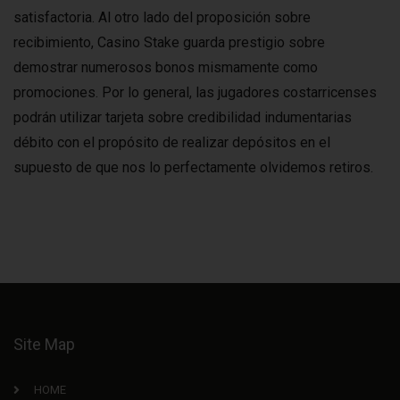
satisfactoria. Al otro lado del proposición sobre
recibimiento, Casino Stake guarda prestigio sobre
demostrar numerosos bonos mismamente­ como
promociones. Por lo general, las jugadores costarricenses
podrán utilizar tarjeta sobre credibilidad indumentarias
débito con el propósito de realizar depósitos en el
supuesto de que nos lo perfectamente olvidemos retiros.
Site Map
HOME