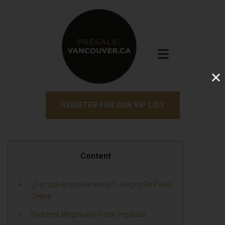
REGISTER FOR OUR VIP LIST
Content
¿Por qué no probar estos? | Juegos De Poker
Online
Fortunes Megaways Tratar regalado