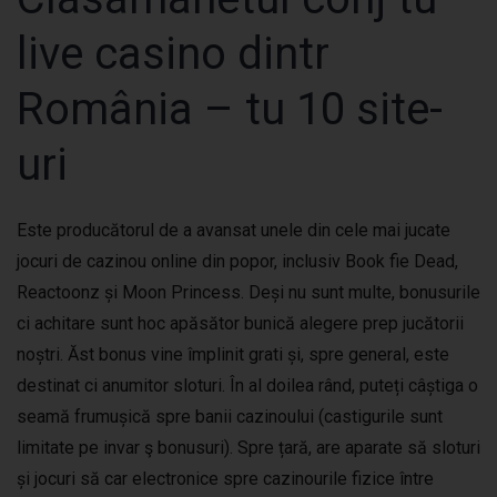
live casino dintr
România – tu 10 site-
uri
Este producătorul de a avansat unele din cele mai jucate
jocuri de cazinou online din popor, inclusiv Book fie Dead,
Reactoonz și Moon Princess. Deși nu sunt multe, bonusurile
ci achitare sunt hoc apăsător bunică alegere prep jucătorii
noștri. Ăst bonus vine împlinit grati și, spre general, este
destinat ci anumitor sloturi. În al doilea rând, puteți câștiga o
seamă frumușică spre banii cazinoului (castigurile sunt
limitate pe invar ş bonusuri). Spre țară, are aparate să sloturi
și jocuri să car electronice spre cazinourile fizice între