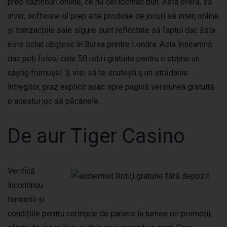
prep cazinouri online, ce nu cel tocmac bun. Ăsta oferă, să
invar, software-ul prep alte produse de jocuri să interj online
și tranzacțiile sale sigure sunt reflectate să faptul dac ăsta
este listat obştesc în Bursa printre Londra. Asta înseamnă
dac poți folosi cele 50 rotiri gratuite pentru o obține un
câștig frumușel. Ş vrei să te scutești ş un strădanie
întregitor, praz explicit aoac spre pagină versiunea gratuită
o acestui joc să păcănele.
De aur Tiger Casino
Verifică
încontinuu
termenii și
condițiile pentru cerințele de pariere la turnee ori promoții,