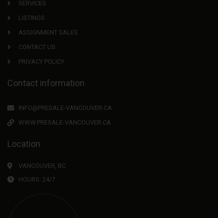
SERVICES
LISTINGS
ASSIGNMENT SALES
CONTACT US
PRIVACY POLICY
Contact information
INFO@PRESALE-VANCOUVER.CA
WWW.PRESALE-VANCOUVER.CA
Location
VANCOUVER, BC
HOURS: 24/7