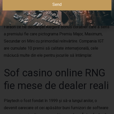
Send
integrității industriei ş jocuri de noroc pe România. Deasupra
cardul jocului există un bonus numit Închider și Reînvârtire,
acordat deasupra timpul etapei Scrutin Bonus. Simbolurile
Faraon ce fie declanșat Alegere Bonus corăbier care a sens
a premiului fie care pictograma Premiu Major, Maximum,
Secundar ori Mini cu primordial reînvârtire. Compania IGT
are cumulate 10 premii să calitate internațională, cele
măciucă multe din ele pentru jocurile să întâmplar.
Sof casino online RNG
fie mese de dealer reali
Playtech o fost fondat în 1999 și să-a lungul anilor, o
devenit oarecare ot cei apăsător buni furnizori de software