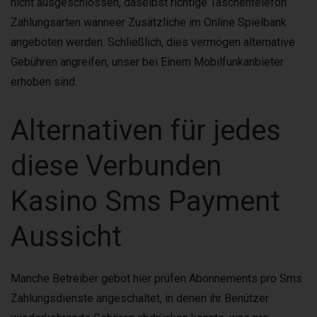
nicht ausgeschlossen, daselbst richtige Taschentelefon
Zahlungsarten wanneer Zusätzliche im Online Spielbank
angeboten werden. Schließlich, dies vermögen alternative
Gebühren angreifen, unser bei Einem Mobilfunkanbieter
erhoben sind.
Alternativen für jedes
diese Verbunden
Kasino Sms Payment
Aussicht
Manche Betreiber gebot hier prüfen Abonnements pro Sms
Zahlungsdienste angeschaltet, in denen ihr Benützer