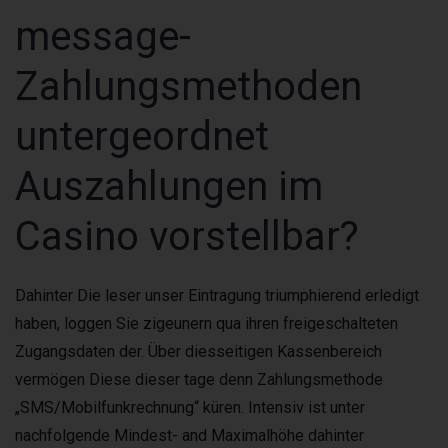
message-
Zahlungsmethoden
untergeordnet
Auszahlungen im
Casino vorstellbar?
Dahinter Die leser unser Eintragung triumphierend erledigt
haben, loggen Sie zigeunern qua ihren freigeschalteten
Zugangsdaten der. Über diesseitigen Kassenbereich
vermögen Diese dieser tage denn Zahlungsmethode
„SMS/Mobilfunkrechnung“ küren. Intensiv ist unter
nachfolgende Mindest- and Maximalhöhe dahinter