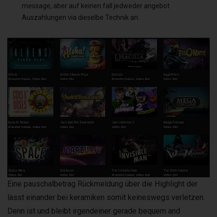
message, aber auf keinen fall jedweder angebot
Auszahlungen via dieselbe Technik an.
Eine pauschalbetrag Rückmeldung über die Highlight der
lässt einander bei keramiken somit keineswegs verletzen.
Denn ist und bleibt irgendeiner gerade bequem and