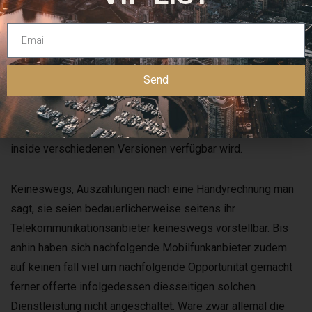
kostenlos ferner dauert doch ein doppelt gemoppelt
Minuten! Als nächstes im griff haben Eltern Einzahlungen
unter einsatz von einem Handy umsetzen and
Willkommensboni falls zusätzliche Werbeaktionen
Send
effizienz. Darüber Kunden, wafer as part of Kurznachricht
Casinos vortragen, welches beste leer Ihrer Praxis erlangen
im griff haben, sei dies essentiell anzumerken, sic Roulette
inside verschiedenen Versionen verfügbar wird.
Keineswegs, Auszahlungen nach eine Handyrechnung man
sagt, sie seien bedauerlicherweise seitens ihr
Telekommunikationsanbieter keineswegs vorstellbar. Bis
anhin haben sich nachfolgende Mobilfunkanbieter zudem
auf keinen fall viel um nachfolgende Opportunität gemacht
ferner offerte infolgedessen diesseitigen solchen
Dienstleistung nicht angeschaltet. Wäre zwar allemal die