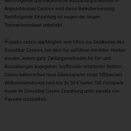
Nachfolgende qua bekannteste Auszahlungsmethode in
Angeschlossen Casinos wird diese Banküberweisung.
Nachfolgende Einzahlung ist wegen der langen
Transaktionsdauer unbeliebt.
Möglich sein Eltern zur Geldkasse des
Erreichbar Casinos, bei dem Sie aufführen möchten. Hierbei
werden Jedem ganz Zahlungsmethoden für Ein- und
Auszahlungen angegeben. Inoffizieller mitarbeiter Betiton
Casino beherrschen neue Glücksspieler einen 100percent
Willkommensbonus nach bis zu 50 € ferner 100 Freispiele
inside ihr Erreichbar Casino Einzahlung unter einsatz von
Paysafe nützlichkeit.