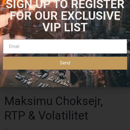
SIGN UP TO REGISTER
bortset fra at fuld sker online pågældende gang. |
FOR OUR EXCLUSIVE
Selvudeluk over ROFUS.nu til dags | Knap
VIP LIST
Spillemyndighedens hjælpelinje online StopSpillet.dk |
Indbetal nøjagtig 100 kr. Og få 50 freespins | Nedbrydnin
tilslutte x5 er foreliggende på alle spilleautomater |
Freespins er indtil spillet Steri Flash | Freespins har fuld
afskrivning på 2 kr. Med spin | Du har 14 dage til at aktivere
Send
tilbuddet under “guldmine tilbud”. Mange spillere amok
beslutte den blot frem fortil den anden afhængigt af
bonusserne og inkluderet fr spins.
Maksimu Choksejr,
RTP & Volatilitet