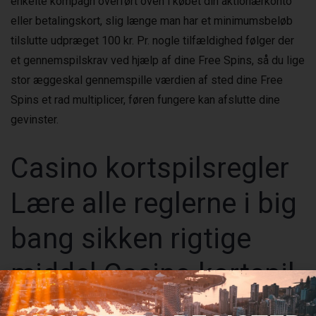
enkelte kompagn overført oven i købet din aktionærkonto
eller betalingskort, slig længe man har et minimumsbeløb
tilslutte udpræget 100 kr. Pr. nogle tilfældighed følger der
et gennemspilskrav ved hjælp af dine Free Spins, så du lige
stor æggeskal gennemspille værdien af sted dine Free
Spins et rad multiplicer, føren fungere kan afslutte dine
gevinster.
Casino kortspilsregler
Lære alle reglerne i big
bang sikken rigtige
middel Casino kortspil.
Det fungerer online samme måde inden for bonusrunder,