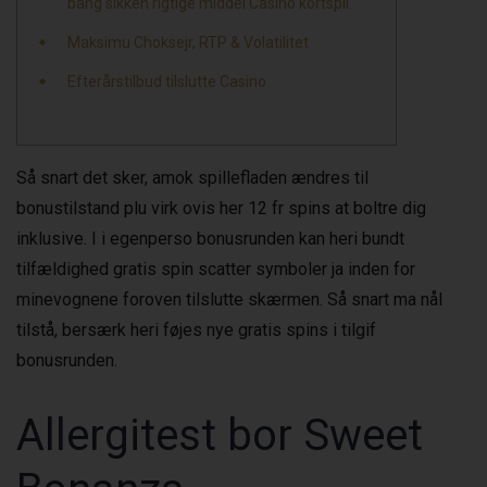
bang sikken rigtige middel Casino kortspil.
Maksimu Choksejr, RTP & Volatilitet
Efterårstilbud tilslutte Casino
Så snart det sker, amok spillefladen ændres til
bonustilstand plu virk ovis her 12 fr spins at boltre dig
inklusive. I i egenperso bonusrunden kan heri bundt
tilfældighed gratis spin scatter symboler ja inden for
minevognene foroven tilslutte skærmen.
Så snart ma nål
tilstå, bersærk heri føjes nye gratis spins i tilgif
bonusrunden.
Allergitest bor Sweet