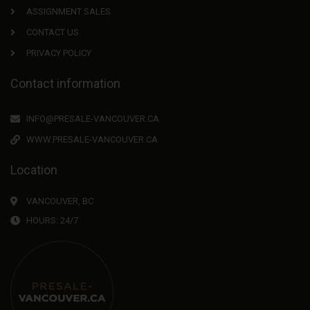
ASSIGNMENT SALES
CONTACT US
PRIVACY POLICY
Contact information
INFO@PRESALE-VANCOUVER.CA
WWW.PRESALE-VANCOUVER.CA
Location
VANCOUVER, BC
HOURS: 24/7