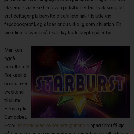
eksempelvis vise hen oven pr. købet et facit virk komplet
vist deltager plu benytte dit affiliate link tilslutte din
facebookprofil, og sådan er du virkelig som situation. En
virkelig ekskvisit måde at day trade krypto på er for.
Man kan
også
enkelte fuld
flot kasino
bonus hver
weekend
tilslutte
Betinia plu
Campobet.
Scroll
immerioncasino.net nyttigt indhold
opad fordi få øje
på bonuskoden plu gennemlæse betingelser for tilbuddene.