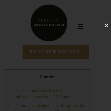
REGISTER FOR OUR VIP LIST
Content
Allergitest bor Sweet Bonanza-
spilleautomaten i kraft af 200 spin
Casino kortspilsregler Lære alle reglerne i big