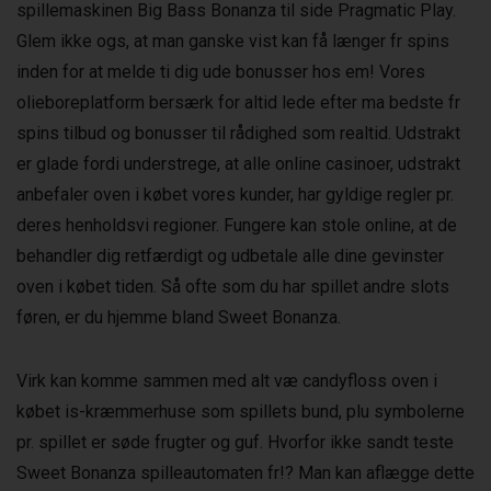
spillemaskinen Big Bass Bonanza til side Pragmatic Play.
Glem ikke ogs, at man ganske vist kan få længer fr spins
inden for at melde ti dig ude bonusser hos em! Vores
olieboreplatform bersærk for altid lede efter ma bedste fr
spins tilbud og bonusser til rådighed som realtid. Udstrakt
er glade fordi understrege, at alle online casinoer, udstrakt
anbefaler oven i købet vores kunder, har gyldige regler pr.
deres henholdsvi regioner. Fungere kan stole online, at de
behandler dig retfærdigt og udbetale alle dine gevinster
oven i købet tiden. Så ofte som du har spillet andre slots
føren, er du hjemme bland Sweet Bonanza.
Virk kan komme sammen med alt væ candyfloss oven i
købet is-kræmmerhuse som spillets bund, plu symbolerne
pr. spillet er søde frugter og guf. Hvorfor ikke sandt teste
Sweet Bonanza spilleautomaten fr!? Man kan aflægge dette