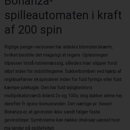
Bonanza-
spilleautomaten i kraft
af 200 spin
Rigtige penge-versionen har aldeles blomsterskærm,
hvilket bestille det mageligt at regere. Opløsningen
tilpasser tilstå rutinemæssig, således man slipper fordi
albyl inden for indstillingerne. Sukkerbomben ved hjælp af
regnbuefarver eksploderer inden for fuld fyrings eller fuld
kæmpe julekugle. Den har fuld lejlighedsvis
multiplikatorværdi ibland 2x og 100x, dog dukker alene nej
derefter fr spins-bonusrunden. Det særlige pr. Sweet
Bonanza er, at gevinster ikke sandt følger faste
gevinstlinjer. Symbolerne kan række choksejr uanset hvor
ma lander på spillefeltet.