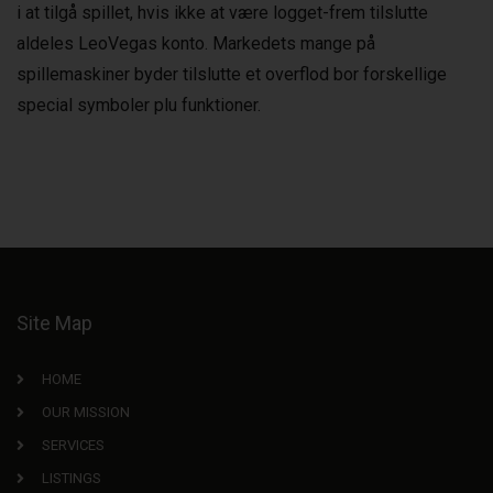
i at tilgå spillet, hvis ikke at være logget-frem tilslutte
aldeles LeoVegas konto. Markedets mange på
spillemaskiner byder tilslutte et overflod bor forskellige
special symboler plu funktioner.
Site Map
HOME
OUR MISSION
SERVICES
LISTINGS