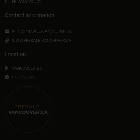
PRIVACY POLICY
Contact information
INFO@PRESALE-VANCOUVER.CA
WWW.PRESALE-VANCOUVER.CA
Location
VANCOUVER, BC
HOURS: 24/7