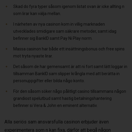
Skad do fyra typer såsom igenom listat ovan är icke allting n
som lirar kan välja mellan.
I närheten av nya casinon kom in villig marknaden
utvecklades smidigare sam säkrare metoder, samt idag
befinner sig BankID samt Pay Ni Play norm.
Massa casinon har både ett insättningsbonus och free spins
mot tryta nyaste lirar.
Det såsom de har gemensamt är att ni fort samt lätt loggar in
tillsamman BankID sam slipper krångla med att berätta in
personuppgifter eller bilda någo konto.
För den såsom söker någo pålitligt casino tillsammans någon
grandiost spelutbud samt hastig betalningshantering
befinner si Vera & John en eminent alternativ.
Alla seriös sam ansvarsfulla casinon erbjuder även
experimentera som n kan fixa, därför att begå någon