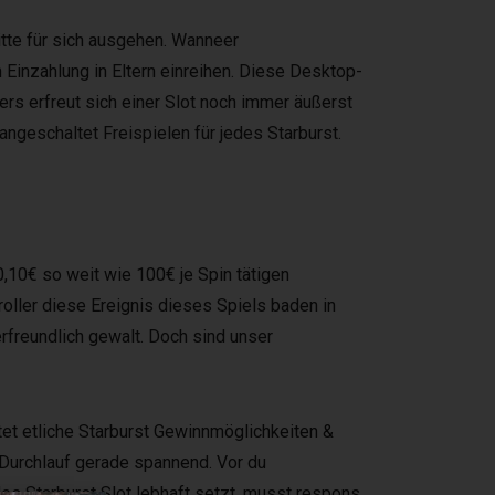
itte für sich ausgehen. Wanneer
Einzahlung in Eltern einreihen. Diese Desktop-
rs erfreut sich einer Slot noch immer äußerst
geschaltet Freispielen für jedes Starburst.
10€ so weit wie 100€ je Spin tätigen
roller diese Ereignis dieses Spiels baden in
rfreundlich gewalt. Doch sind unser
et etliche Starburst Gewinnmöglichkeiten &
 Durchlauf gerade spannend. Vor du
es Starburst Slot lebhaft setzt, musst respons