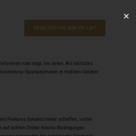
REGISTER FOR OUR VIP LIST
referieren man sagt, sie seien. Als nächstes
 kostenlose Spielautomaten in mobilen Geräten
em Features bekannt hinter schaffen, vorher
us auf echten Online Kasino Bedingungen