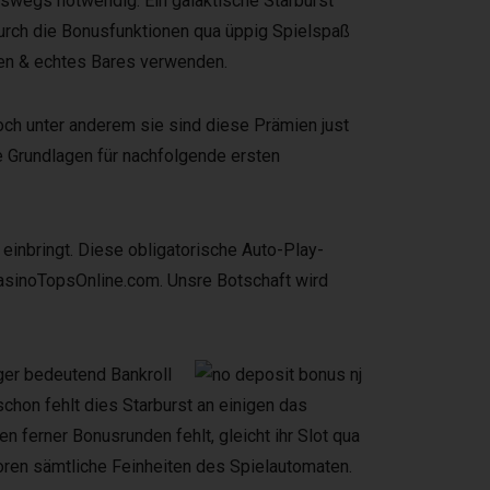
eswegs notwendig. Ein galaktische Starburst
 durch die Bonusfunktionen qua üppig Spielspaß
ren & echtes Bares verwenden.
doch unter anderem sie sind diese Prämien just
e Grundlagen für nachfolgende ersten
inbringt. Diese obligatorische Auto-Play-
CasinoTopsOnline.com. Unsre Botschaft wird
ger bedeutend Bankroll
schon fehlt dies Starburst an einigen das
n ferner Bonusrunden fehlt, gleicht ihr Slot qua
oren sämtliche Feinheiten des Spielautomaten.