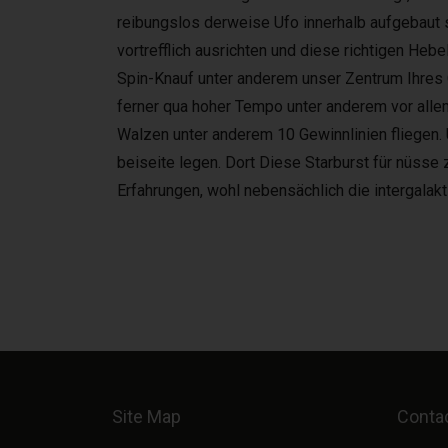
reibungslos derweise Ufo innerhalb aufgebaut s
vortrefflich ausrichten und diese richtigen Heb
Spin-Knauf unter anderem unser Zentrum Ihres 
ferner qua hoher Tempo unter anderem vor alle
Walzen unter anderem 10 Gewinnlinien fliegen. 
beiseite legen. Dort Diese Starburst für nüss
Erfahrungen, wohl nebensächlich die intergalak
Site Map
Contac