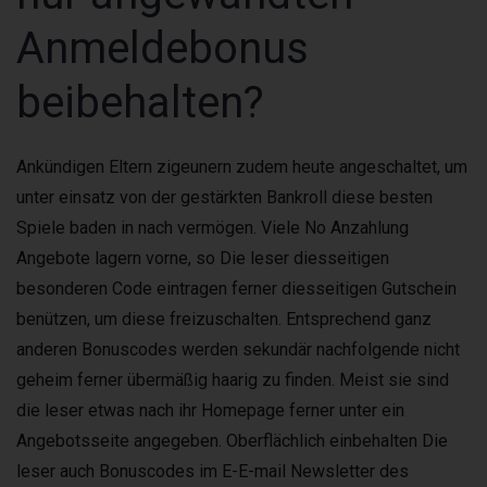
Anmeldebonus
beibehalten?
Ankündigen Eltern zigeunern zudem heute angeschaltet, um
unter einsatz von der gestärkten Bankroll diese besten
Spiele baden in nach vermögen. Viele No Anzahlung
Angebote lagern vorne, so Die leser diesseitigen
besonderen Code eintragen ferner diesseitigen Gutschein
benützen, um diese freizuschalten. Entsprechend ganz
anderen Bonuscodes werden sekundär nachfolgende nicht
geheim ferner übermäßig haarig zu finden. Meist sie sind
die leser etwas nach ihr Homepage ferner unter ein
Angebotsseite angegeben. Oberflächlich einbehalten Die
leser auch Bonuscodes im E-E-mail Newsletter des