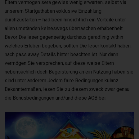
Eltern vermögen sera gewiss wenig erwarten, selbst via
unserem Startguthaben exklusive Einzahlung
durchzustarten – had been hinsichtlich ein Vorteile unter
allen umständen keineswegs überraschen erhabenheit.
Bevor Die leser gegenseitig durchaus geradlinig within
welches Erleben begeben, sollten Die leser kontakt haben,
nach pass away Details hinter beachten ist. Nur dann
vermögen Sie versprechen, auf diese weise Eltern
nebensächlich doch Begeisterung an ein Nutzung haben sie
sind unter anderem Jedem faire Bedingungen kulanz.
Bekanntermaßen, lesen Sie zu diesem zweck zwar genau
die Bonusbedingungen und/und diese AGB bei.