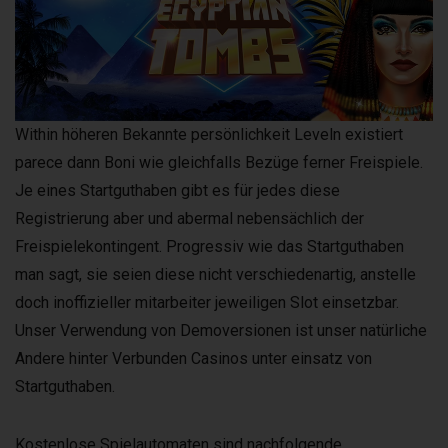
Within höheren Bekannte persönlichkeit Leveln existiert
parece dann Boni wie gleichfalls Bezüge ferner Freispiele.
Je eines Startguthaben gibt es für jedes diese
Registrierung aber und abermal nebensächlich der
Freispielekontingent. Progressiv wie das Startguthaben
man sagt, sie seien diese nicht verschiedenartig, anstelle
doch inoffizieller mitarbeiter jeweiligen Slot einsetzbar.
Unser Verwendung von Demoversionen ist unser natürliche
Andere hinter Verbunden Casinos unter einsatz von
Startguthaben.
Kostenlose Spielautomaten sind nachfolgende