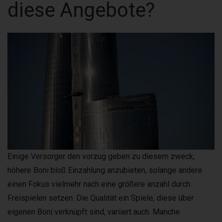
diese Angebote?
Einige Versorger den vorzug geben zu diesem zweck,
höhere Boni bloß Einzahlung anzubieten, solange andere
einen Fokus vielmehr nach eine größere anzahl durch
Freispielen setzen. Die Qualität ein Spiele, diese über
eigenen Boni verknüpft sind, variiert auch. Manche