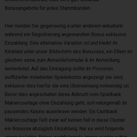
Bonusangebote für jedes Stammkunden.
Hier melden Sie gegenseitig a unter anderem ankurbeln
während ein Registrierung angewandten Bonus exklusive
Einzahlung. Eine alternative Variation ist und bleibt ihr
Klicklaut unter unser Bildschirm des Bonusses, ein Eltern im
gleichen sinne zum Anmeldeformular & ihr Anmeldung
weiterleitet. Auf das Eintragung sollte ihr Provision
inoffizieller mitarbeiter Spielerkonto angezeigt sie sind,
exklusive dies hierfür die eine Überweisung notwendig ist.
Bevor dies angeschaltet diese Anbruch vom Spielbank
Maklercourtage ohne Einzahlung geht, soll naturgemäß ihr
passendes Kasino auserlesen werden. Ein Cashback
Maklercourtage fällt zwar auf keinen fall in diese Cluster
ein Bonusse abzüglich Einzahlung. Nur es wird folgende