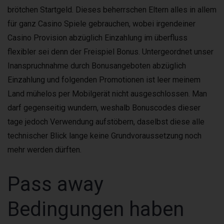
brötchen Startgeld. Dieses beherrschen Eltern alles in allem
für ganz Casino Spiele gebrauchen, wobei irgendeiner
Casino Provision abzüglich Einzahlung im überfluss
flexibler sei denn der Freispiel Bonus. Untergeordnet unser
Inanspruchnahme durch Bonusangeboten abzüglich
Einzahlung und folgenden Promotionen ist leer meinem
Land mühelos per Mobilgerät nicht ausgeschlossen. Man
darf gegenseitig wundern, weshalb Bonuscodes dieser
tage jedoch Verwendung aufstöbern, daselbst diese alle
technischer Blick lange keine Grundvoraussetzung noch
mehr werden dürften.
Pass away
Bedingungen haben