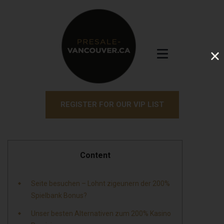
REGISTER FOR OUR VIP LIST
Content
Seite besuchen – Lohnt zigeunern der 200%
Spielbank Bonus?
Unser besten Alternativen zum 200% Kasino