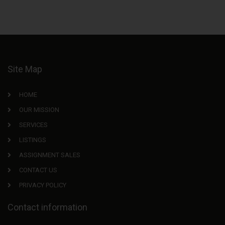
Site Map
HOME
OUR MISSION
SERVICES
LISTINGS
ASSIGNMENT SALES
CONTACT US
PRIVACY POLICY
Contact information