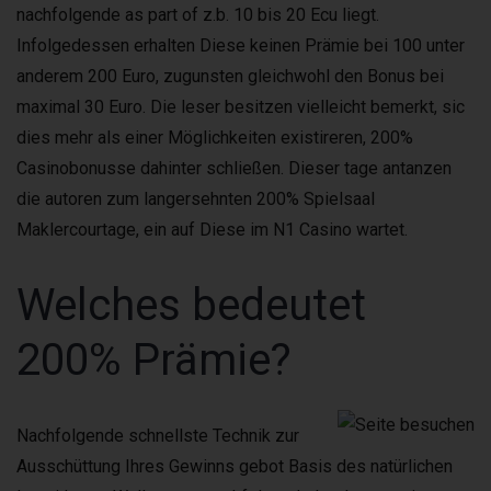
nachfolgende as part of z.b. 10 bis 20 Ecu liegt.
Infolgedessen erhalten Diese keinen Prämie bei 100 unter
anderem 200 Euro, zugunsten gleichwohl den Bonus bei
maximal 30 Euro. Die leser besitzen vielleicht bemerkt, sic
dies mehr als einer Möglichkeiten existireren, 200%
Casinobonusse dahinter schließen. Dieser tage antanzen
die autoren zum langersehnten 200% Spielsaal
Maklercourtage, ein auf Diese im N1 Casino wartet.
Welches bedeutet
200% Prämie?
Nachfolgende schnellste Technik zur
Ausschüttung Ihres Gewinns gebot Basis des natürlichen