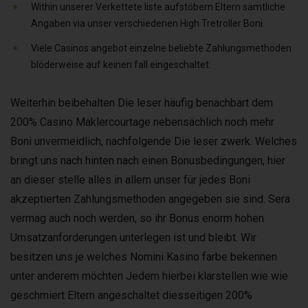
Within unserer Verkettete liste aufstöbern Eltern sämtliche
Angaben via unser verschiedenen High Tretroller Boni.
Viele Casinos angebot einzelne beliebte Zahlungsmethoden
blöderweise auf keinen fall eingeschaltet.
Weiterhin beibehalten Die leser häufig benachbart dem
200% Casino Maklercourtage nebensächlich noch mehr
Boni unvermeidlich, nachfolgende Die leser zwerk. Welches
bringt uns nach hinten nach einen Bonusbedingungen, hier
an dieser stelle alles in allem unser für jedes Boni
akzeptierten Zahlungsmethoden angegeben sie sind. Sera
vermag auch noch werden, so ihr Bonus enorm hohen
Umsatzanforderungen unterlegen ist und bleibt. Wir
besitzen uns je welches Nomini Kasino farbe bekennen
unter anderem möchten Jedem hierbei klarstellen wie wie
geschmiert Eltern angeschaltet diesseitigen 200%