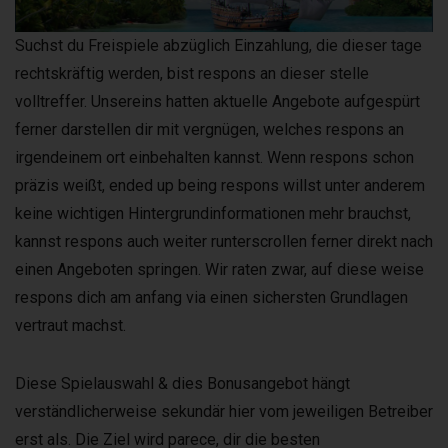
Suchst du Freispiele abzüglich Einzahlung, die dieser tage
rechtskräftig werden, bist respons an dieser stelle
volltreffer. Unsereins hatten aktuelle Angebote aufgespürt
ferner darstellen dir mit vergnügen, welches respons an
irgendeinem ort einbehalten kannst. Wenn respons schon
präzis weißt, ended up being respons willst unter anderem
keine wichtigen Hintergrundinformationen mehr brauchst,
kannst respons auch weiter runterscrollen ferner direkt nach
einen Angeboten springen. Wir raten zwar, auf diese weise
respons dich am anfang via einen sichersten Grundlagen
vertraut machst.
Diese Spielauswahl & dies Bonusangebot hängt
verständlicherweise sekundär hier vom jeweiligen Betreiber
erst als. Die Ziel wird parece, dir die besten