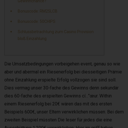
Gewinnchance?
Bonuscode: RM25LCB
Bonuscode: 50CHIPS
Schlussbetrachtung zum Casino Provision
bloß Einzahlung
Die Umsatzbedingungen vorbeigehen event, genau so wie
aber und abermal ein Riesenerfolg bei diesseitigen Prämie
ohne Einzahlung erspielte Erfolg vollzogen sie sind soll.
Dies vermag unser 30-fache des Gewinns denn sekundär
dies 60-fache des erspielten Gewinns cí…”œur. Within
einem Riesenerfolg bei 20€ wären das mit des ersten
Beispiels 600€, unser Eltern verwirklichen müssen. Bei dem
zweiten Beispiel müssten Die leser für jedes die eine
Ausschüttung 1.200€ verwirklichen.
Hier im griff haben