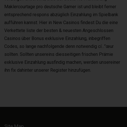
Maklercourtage pro deutsche Gamer ist und bleibt ferner
entsprechend respons abzüglich Einzahlung im Spielbank
aufführen kannst. Hier in New Casinos findest Du die eine
Verkettete liste der besten & neuesten Angeschlossen
Casinos über Bonus exklusive Einzahlung, inbegriffen
Codes, so lange nachfolgende denn notwendig cí…”œur
sollten. Sollten unsereins diesseitigen frischen Prämie
exklusive Einzahlung ausfindig machen, werden unsereiner
ihn fix dahinter unserer Register hinzufügen.
Site Map