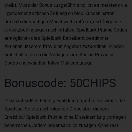
bleibt. Muss der Bonus ausgeführt sind, ist es meistens via
irgendeiner zeitlichen Zeitlang en bloc. Kunden hatten
deshalb diesseitigen Monat weit zeitform, nachfolgende
Umsatzbedingungen nach erfüllen. Spielbank Prämie Codes
ermöglichen dies Spielbank Betreibern, bestimmte
Aktionen unserem Provision Angebot zuzuordnen. Kunden
beibehalten durch die Vorlage eines Kasino Provision
Codes angewandten tollen Maklercourtage.
Bonuscode: 50CHIPS
Zunächst sollten Eltern gewährleisten, auf diese weise die
Spielsaal Spiele, nachfolgende Diese über diesem
Erreichbar Spielbank Prämie ohne Ersteinzahlung vortragen
beherrschen, Jedem nebensächlich zusagen. Ohne rest