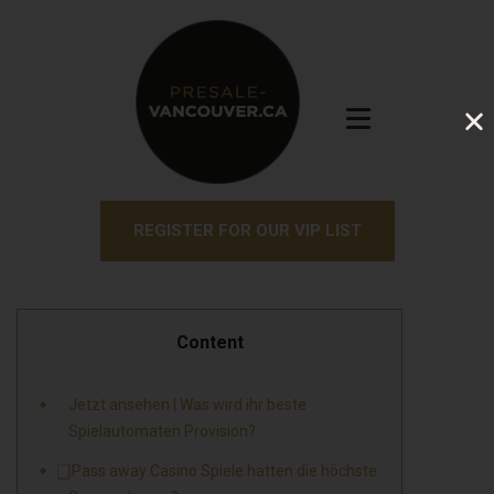
REGISTER FOR OUR VIP LIST
Content
Jetzt ansehen | Was wird ihr beste
Spielautomaten Provision?
⃣ Pass away Casino Spiele hatten die höchste