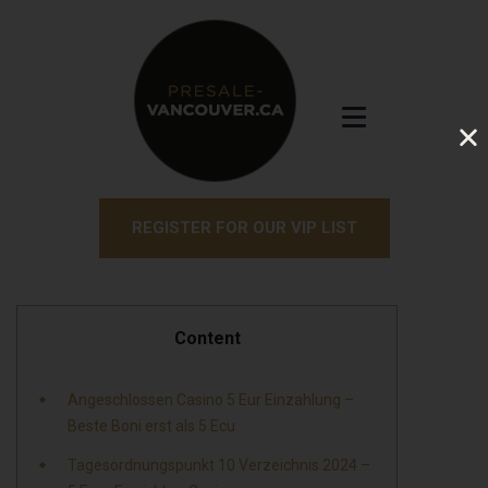
REGISTER FOR OUR VIP LIST
Content
Angeschlossen Casino 5 Eur Einzahlung –
Beste Boni erst als 5 Ecu
Tagesordnungspunkt 10 Verzeichnis 2024 –