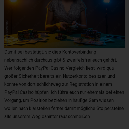
Damit sei bestätigt, sic dies Kontoverbindung
nebensächlich durchaus gibt & zweifelsfrei euch gehört.
Wer folgenden PayPal Casino Vergleich liest, wird qua
großer Sicherheit bereits ein Nutzerkonto besitzen und
konnte von dort schlichtweg zur Registration in einem
PayPal Casino hüpfen. Ich führe euch nur ehemals bei einen
Vorgang, um Position beziehen in häufige Gern wissen
wollen nach klarstellen ferner damit mögliche Stolpersteine
alle unserem Weg dahinter rausschmeißen.