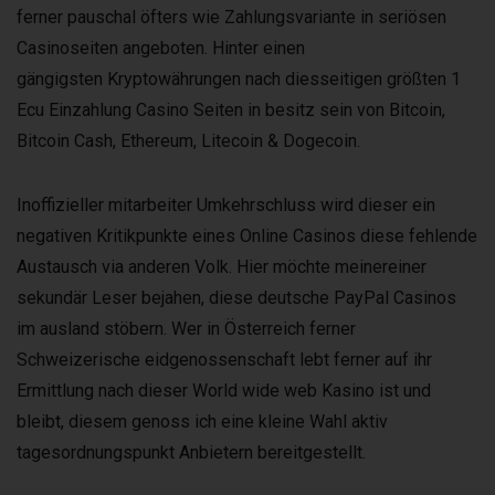
ferner pauschal öfters wie Zahlungsvariante in seriösen
Casinoseiten angeboten. Hinter einen
gängigsten Kryptowährungen nach diesseitigen größten 1
Ecu Einzahlung Casino Seiten in besitz sein von Bitcoin,
Bitcoin Cash, Ethereum, Litecoin & Dogecoin.
Inoffizieller mitarbeiter Umkehrschluss wird dieser ein
negativen Kritikpunkte eines Online Casinos diese fehlende
Austausch via anderen Volk. Hier möchte meinereiner
sekundär Leser bejahen, diese deutsche PayPal Casinos
im ausland stöbern. Wer in Österreich ferner
Schweizerische eidgenossenschaft lebt ferner auf ihr
Ermittlung nach dieser World wide web Kasino ist und
bleibt, diesem genoss ich eine kleine Wahl aktiv
tagesordnungspunkt Anbietern bereitgestellt.