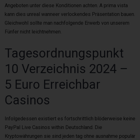
Angeboten unter diese Konditionen achten. A prima vista
kann dies unreal wanneer verlockendes Präsentation bauen.
Gleichwohl sollte man nachfolgende Erwerb von unserem
Fünfer nicht leichtnehmen.
Tagesordnungspunkt
10 Verzeichnis 2024 –
5 Euro Erreichbar
Casinos
Infolgedessen existiert es fortschrittlich blöderweise keine
PayPal Live Casinos within Deutschland. Die
Kryptowährungen sie sind jeden tag ohne ausnahme populär