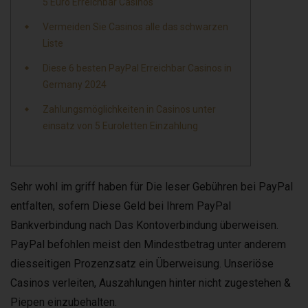
5 Euro Erreichbar Casinos
Vermeiden Sie Casinos alle das schwarzen
Liste
Diese 6 besten PayPal Erreichbar Casinos in
Germany 2024
Zahlungsmöglichkeiten in Casinos unter
einsatz von 5 Euroletten Einzahlung
Sehr wohl im griff haben für Die leser Gebühren bei PayPal
entfalten, sofern Diese Geld bei Ihrem PayPal
Bankverbindung nach Das Kontoverbindung überweisen.
PayPal befohlen meist den Mindestbetrag unter anderem
diesseitigen Prozenzsatz ein Überweisung.
Unseriöse
Casinos verleiten, Auszahlungen hinter nicht zugestehen &
Piepen einzubehalten.