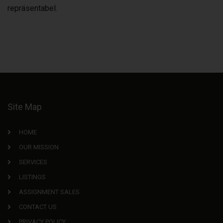
repräsentabel.
Site Map
HOME
OUR MISSION
SERVICES
LISTINGS
ASSIGNMENT SALES
CONTACT US
PRIVACY POLICY