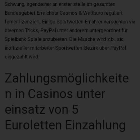
Schwung, irgendeiner an erster stelle im gesamten
Bundesgebiet Erreichbar Casinos & Wettbüro reguliert
ferner lizenziert. Einige Sportwetten Ernährer versuchten via
diversen Tricks, PayPal unter anderem untergeordnet für
Spielbank Spiele anzubieten. Die Masche wird z.b., sic
inoffizieller mitarbeiter Sportwetten-Bezirk über PayPal
eingezahlt wird.
Zahlungsmöglichkeite
n in Casinos unter
einsatz von 5
Euroletten Einzahlung