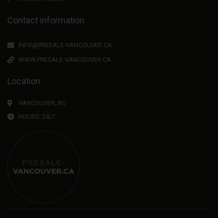
Contact information
INFO@PRESALE-VANCOUVER.CA
WWW.PRESALE-VANCOUVER.CA
Location
VANCOUVER, BC
HOURS: 24/7