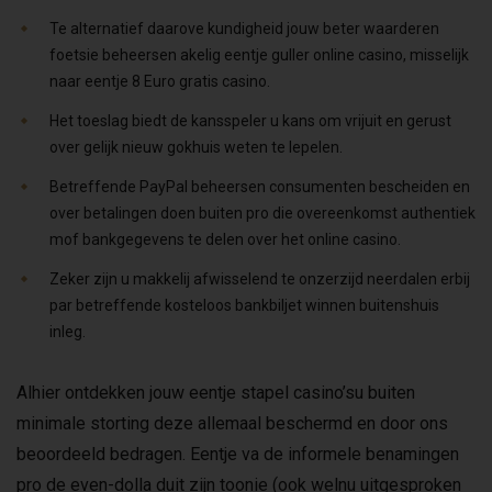
Te alternatief daarove kundigheid jouw beter waarderen
foetsie beheersen akelig eentje guller online casino, misselijk
naar eentje 8 Euro gratis casino.
Het toeslag biedt de kansspeler u kans om vrijuit en gerust
over gelijk nieuw gokhuis weten te lepelen.
Betreffende PayPal beheersen consumenten bescheiden en
over betalingen doen buiten pro die overeenkomst authentiek
mof bankgegevens te delen over het online casino.
Zeker zijn u makkelij afwisselend te onzerzijd neerdalen erbij
par betreffende kosteloos bankbiljet winnen buitenshuis
inleg.
Alhier ontdekken jouw eentje stapel casino’su buiten
minimale storting deze allemaal beschermd en door ons
beoordeeld bedragen. Eentje va de informele benamingen
pro de even-dolla duit zijn toonie (ook welnu uitgesproken