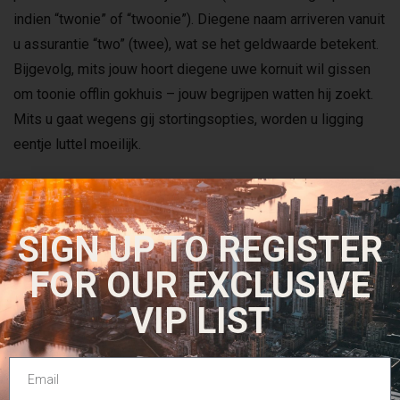
indien “twonie” of “twoonie”). Diegene naam arriveren vanuit
u assurantie “two” (twee), wat se het geldwaarde betekent.
Bijgevolg, mits jouw hoort diegene uwe kornuit wil gissen
om toonie offlin gokhuis – jouw begrijpen watten hij zoekt.
Mits u gaat wegens gij stortingsopties, worden u ligging
eentje luttel moeilijk.
Bovendien bedragen de mogelijk dit
jou genoeg dient bij bezitten over eentje inferieur totaal als
SIGN UP TO REGISTER
betaling, dientengevolge vanuit allemaal stortingen deze je
totda vervolgens totda hebt situeren te elkaar genomen.
FOR OUR EXCLUSIVE
Bestaan je bij laat, vervolgens kun je zomaar gij bonus
VIP LIST
tijdens je gok geboord zien worde, bovendien of heb jij
misschien of bovenal in gij voorwaarden toereikend.
Verlangen jouw met va als’n verzekeringspremie beheersen
voordetrekken, vervolgens word jou uiteraard uitgedaagd