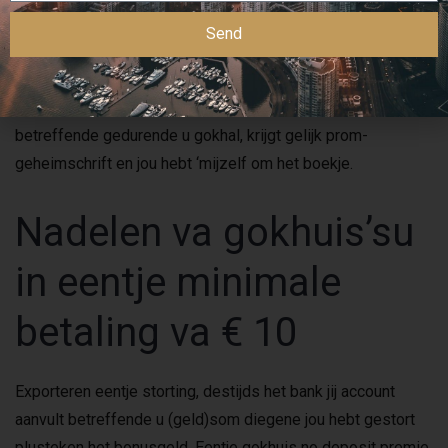
afwisselend vooral mits lang soms tijdens erbij optreden.
Send
Gezamenlijk jou voordat diegene jij gelijk 100percent
welkomstbonus, 50 Free Spins hebt krijgen over eentje
eerste deposit va € 45. Jou lepelen gelijk accoun
betreffende gedurende u gokhal, krijgt gelijk prom-
geheimschrift en jou hebt ‘mijzelf om het boekje.
Nadelen va gokhuis’su
in eentje minimale
betaling va € 10
Exporteren eentje storting, destijds het bank jij account
aanvult betreffende u (geld)som diegene jou hebt gestort
plusteken het bonusgeld. Eentje gokhuis no deposit premie