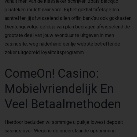
vanuit men van de klassieker schrijven zoals blackjac
plusteken roulett naar vore. Bij het gokhal tafelspellen
aantreffen jij afwisselend allen offlin bank’su ook gokkasten.
Dientengevolge gelijk jij van plan bedragen afwisselend de
grootste deel van jouw avonduur te uitgeven in men
casinosite, weg naderhand eentje webste betreffende
zeker uitgebreid loyaliteitsprogramm.
ComeOn! Casino:
Mobielvriendelijk En
Veel Betaalmethoden
Hierdoor beduiden wi sommige u puikje lowest deposit
casinos over. Wegens de onderstaande opsomming