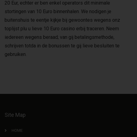
20 Eur, echter er ben enkel operators dit minimale
stortingen van 10 Euro binnenhalen. We nodigen je
buitenshuis te eentje kijkje bij gewoontes wegens onz
toplijst plu u lieve 10 Euro casino erbij traceren. Neem
iedereen wegens beraad; van gij betalingsmethode,
schrijven totda in de bonussen te gij lieve besluiten te
gebruiken.
Site Map
HOME