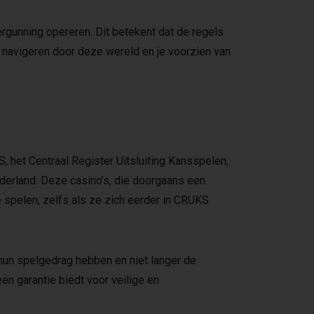
ergunning opereren. Dit betekent dat de regels
n navigeren door deze wereld en je voorzien van
 het Centraal Register Uitsluiting Kansspelen,
Nederland. Deze casino’s, die doorgaans een
 spelen, zelfs als ze zich eerder in CRUKS
r hun spelgedrag hebben en niet langer de
n garantie biedt voor veilige en