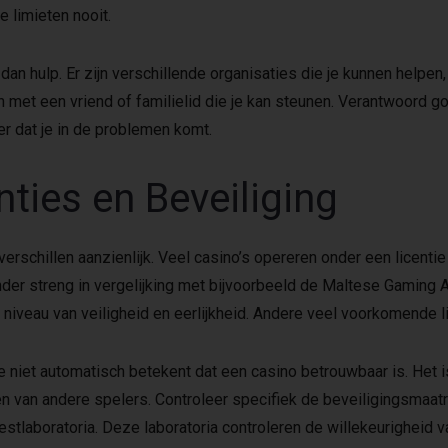
e limieten nooit.
dan hulp. Er zijn verschillende organisaties die je kunnen helpen
met een vriend of familielid die je kan steunen. Verantwoord go
r dat je in de problemen komt.
nties en Beveiliging
erschillen aanzienlijk. Veel casino’s opereren onder een licentie
nder streng in vergelijking met bijvoorbeeld de Maltese Gaming 
 niveau van veiligheid en eerlijkheid. Andere veel voorkomende l
tie niet automatisch betekent dat een casino betrouwbaar is. He
gen van andere spelers. Controleer specifiek de beveiligingsmaat
stlaboratoria. Deze laboratoria controleren de willekeurigheid v