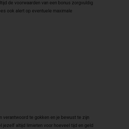
altijd de voorwaarden van een bonus zorgvuldig
Wees ook alert op eventuele maximale
 verantwoord te gokken en je bewust te zijn
jezelf altijd limieten voor hoeveel tijd en geld