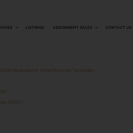
RVICES
LISTINGS
ASSIGNMENT SALES
CONTACT US
r CRUKS Nederland en Geniet Direct van Top Spellen.
RUKS
onder CRUKS?