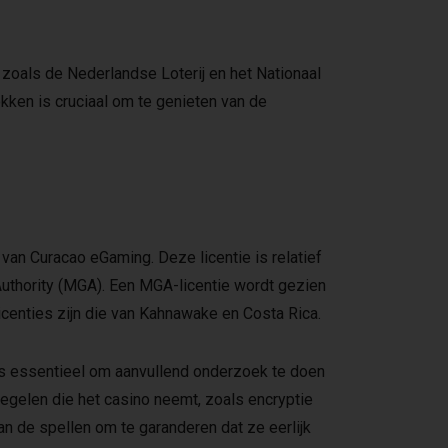
, zoals de Nederlandse Loterij en het Nationaal
kken is cruciaal om te genieten van de
 van Curacao eGaming. Deze licentie is relatief
Authority (MGA). Een MGA-licentie wordt gezien
icenties zijn die van Kahnawake en Costa Rica.
t is essentieel om aanvullend onderzoek te doen
regelen die het casino neemt, zoals encryptie
an de spellen om te garanderen dat ze eerlijk