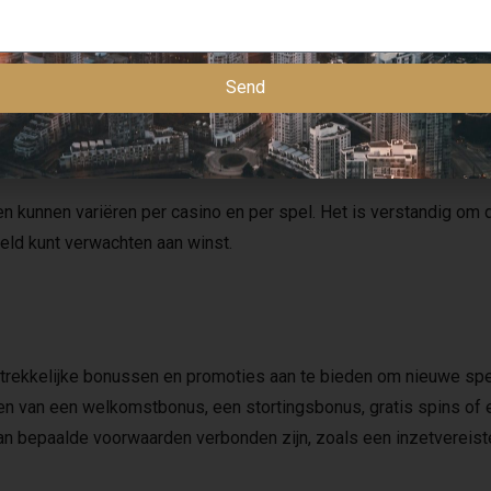
GO, met diverse thema’s en functies.
Send
 steeds meer live casino’s beschikbaar, waar je live kunt spelen 
nuit het comfort van je eigen huis. Daarnaast bieden sommige c
. De diversiteit aan spellen maakt deze casino’s aantrekkelijk 
n kunnen variëren per casino en per spel. Het is verstandig om 
eld kunt verwachten aan winst.
rekkelijke bonussen en promoties aan te bieden om nieuwe spel
van een welkomstbonus, een stortingsbonus, gratis spins of ee
an bepaalde voorwaarden verbonden zijn, zoals een inzetvereist