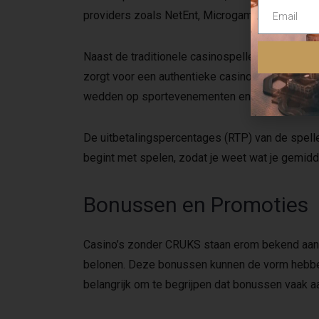
providers zoals NetEnt, Microgaming en Play’n 
Naast de traditionele casinospellen zijn er ook
zorgt voor een authentieke casino-ervaring va
wedden op sportevenementen en virtuele sporten
De uitbetalingspercentages (RTP) van de spelle
begint met spelen, zodat je weet wat je gemidd
Bonussen en Promoties
Casino’s zonder CRUKS staan erom bekend aant
belonen. Deze bonussen kunnen de vorm hebben 
belangrijk om te begrijpen dat bonussen vaak a