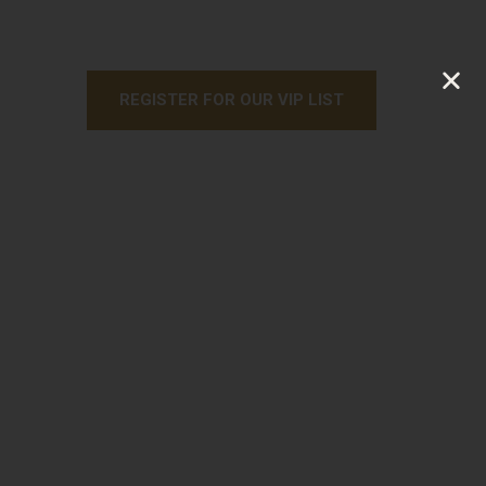
REGISTER FOR OUR VIP LIST