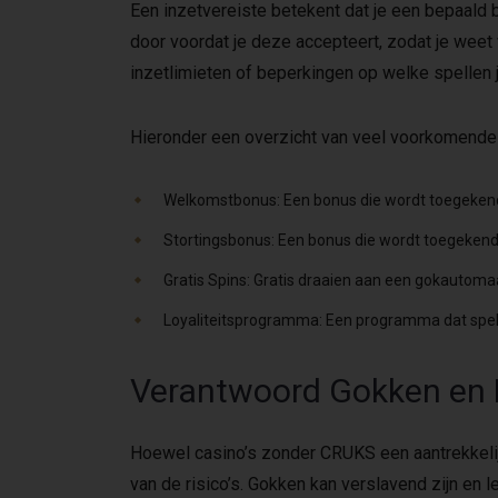
Een inzetvereiste betekent dat je een bepaald 
door voordat je deze accepteert, zodat je weet 
inzetlimieten of beperkingen op welke spellen 
Hieronder een overzicht van veel voorkomende
Welkomstbonus: Een bonus die wordt toegekend a
Stortingsbonus: Een bonus die wordt toegekend b
Gratis Spins: Gratis draaien aan een gokautoma
Loyaliteitsprogramma: Een programma dat spele
Verantwoord Gokken en
Hoewel casino’s zonder CRUKS een aantrekkelij
van de risico’s. Gokken kan verslavend zijn en l