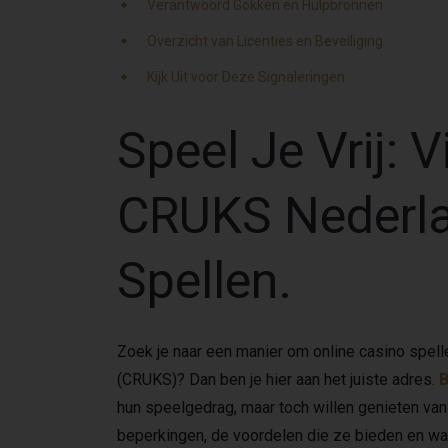
Verantwoord Gokken en Hulpbronnen
Overzicht van Licenties en Beveiliging
Kijk Uit voor Deze Signaleringen
Speel Je Vrij: 
CRUKS Nederlan
Spellen.
Zoek je naar een manier om online casino spell
(CRUKS)? Dan ben je hier aan het juiste adres.
B
hun speelgedrag, maar toch willen genieten va
beperkingen, de voordelen die ze bieden en waar