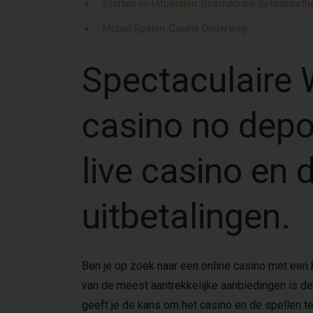
Storten en Uitbetalen: Beschikbare Betaalmet
Mobiel Spelen: Casino Onderweg
Spectaculaire 
casino no depo
live casino en 
uitbetalingen.
Ben je op zoek naar een online casino met een 
van de meest aantrekkelijke aanbiedingen is d
geeft je de kans om het casino en de spellen t