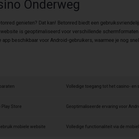
asino Onderweg
tonred genieten? Dat kan! Betonred biedt een gebruiksvriendeli
website is geoptimaliseerd voor verschillende schermformaten e
 app beschikbaar voor Android-gebruikers, waarmee je nog snelle
pparaten
Volledige toegang tot het casino- 
 Play Store
Geoptimaliseerde ervaring voor Andro
 gebruik mobiele website
Volledige functionaliteit via de mobi