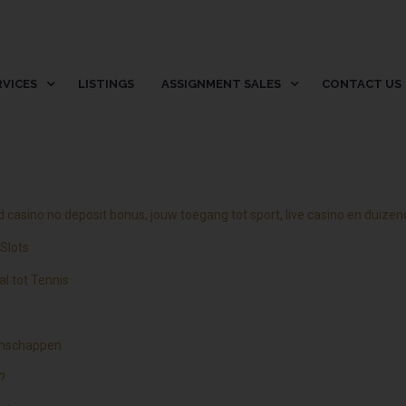
RVICES
LISTINGS
ASSIGNMENT SALES
CONTACT US
casino no deposit bonus, jouw toegang tot sport, live casino en duizend
Slots
l tot Tennis
enschappen
?