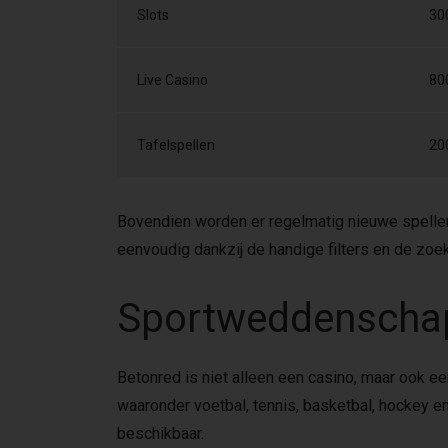
Slots
30
Live Casino
80
Tafelspellen
20
Bovendien worden er regelmatig nieuwe spellen t
eenvoudig dankzij de handige filters en de zoek
Sportweddenschapp
Betonred is niet alleen een casino, maar ook 
waaronder voetbal, tennis, basketbal, hockey e
beschikbaar.