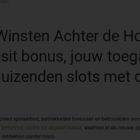
hoden
Winsten Achter de H
sit bonus, jouw toega
duizenden slots met 
breed spelaanbod, aantrekkelijke bonussen en betrouwbare servic
e
betonred casino no deposit bonus
, waarmee je als nieuwe sp
e ontdekken zonder risico.