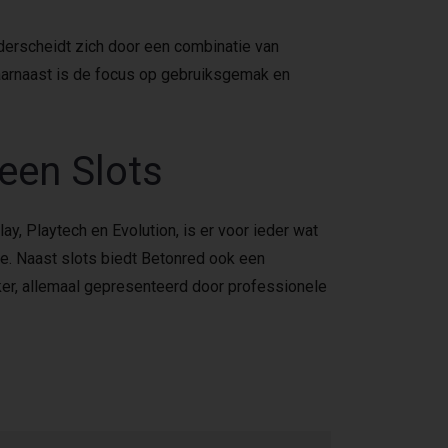
onderscheidt zich door een combinatie van
aarnaast is de focus op gebruiksgemak en
een Slots
, Playtech en Evolution, is er voor ieder wat
ze. Naast slots biedt Betonred ook een
poker, allemaal gepresenteerd door professionele