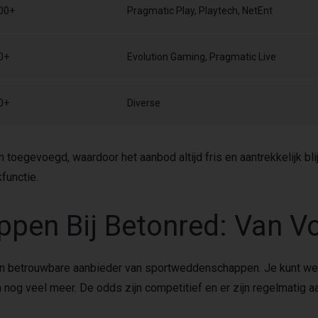
00+
Pragmatic Play, Playtech, NetEnt
0+
Evolution Gaming, Pragmatic Live
0+
Diverse
oegevoegd, waardoor het aanbod altijd fris en aantrekkelijk blijf
functie.
en Bij Betonred: Van Voe
een betrouwbare aanbieder van sportweddenschappen. Je kunt we
n nog veel meer. De odds zijn competitief en er zijn regelmatig 