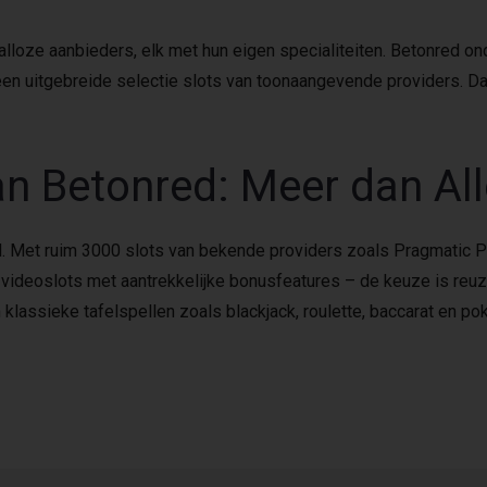
 talloze aanbieders, elk met hun eigen specialiteiten. Betonred 
en uitgebreide selectie slots van toonaangevende providers. D
n Betonred: Meer dan All
Met ruim 3000 slots van bekende providers zoals Pragmatic Play
 videoslots met aantrekkelijke bonusfeatures – de keuze is reu
an klassieke tafelspellen zoals blackjack, roulette, baccarat en 