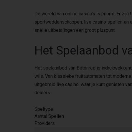
De wereld van online casino’s is enorm. Er zijn
sportweddenschappen, live casino spellen en e
snelle uitbetalingen een groot pluspunt.
Het Spelaanbod va
Het spelaanbod van Betonred is indrukwekkend. 
wils. Van klassieke fruitautomaten tot moderne
uitgebreid live casino, waar je kunt genieten v
dealers.
Speltype
Aantal Spellen
Providers