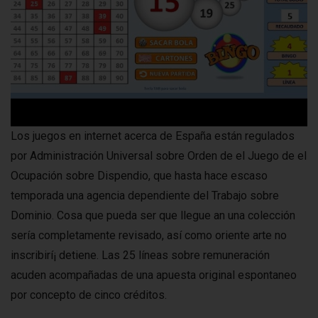
Los juegos en internet acerca de España están regulados
por Administración Universal sobre Orden de el Juego de el
Ocupación sobre Dispendio, que hasta hace escaso
temporada una agencia dependiente del Trabajo sobre
Dominio. Cosa que pueda ser que llegue an una colección
serí­a completamente revisado, así­ como oriente arte no
inscribirí¡ detiene. Las 25 líneas sobre remuneración
acuden acompañadas de una apuesta original espontaneo
por concepto de cinco créditos.