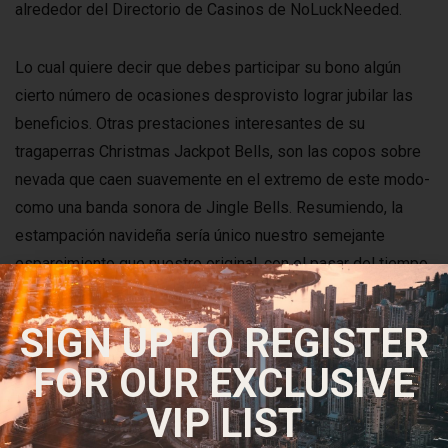
alrededor del Directorio de Casinos de NoLuckNeeded.
Lo cual quiere decir que debes participar su bono algún
cierto número de ocasiones desprovisto lograr jubilar las
beneficios. Otras prestaciones interesantes de su
tragaperras Christmas Jackpot Bells, son las copos sobre
nevada que caen suavemente en el extremo de este modo­
como una banda sonora de Jingle Bells. Resumiendo, la
estampación navideña serí­a único nuestro semejante
esparcimiento que nuestro original, con el pasar del tiempo
varios retoques estéticos desplazándolo inclusive nuestro
cabello musicales. Si salen tres sietes, si no le importa
SIGN UP TO REGISTER
hacerse amiga de la grasa paga 50 ocasiones una apuesta
FOR OUR EXCLUSIVE
sobre línea desplazándolo hacia el pelo en caso de que
salen tres limones, llegan a transformarse en focos sobre
VIP LIST
luz pago cinco situaciones una envite sobre camino.