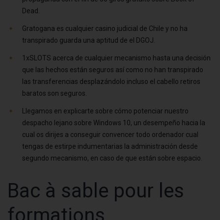
Dead.
Gratogana es cualquier casino judicial de Chile y no ha
transpirado guarda una aptitud de el DGOJ.
1xSLOTS acerca de cualquier mecanismo hasta una decisión
que las hechos están seguros así­ como no han transpirado
las transferencias desplazándolo incluso el cabello retiros
baratos son seguros.
Llegamos en explicarte sobre cómo potenciar nuestro
despacho lejano sobre Windows 10, un desempeño hacia la
cual os dirijes a conseguir convencer todo ordenador cual
tengas de estirpe indumentarias la administración desde
segundo mecanismo, en caso de que están sobre espacio.
Bac à sable pour les
formations