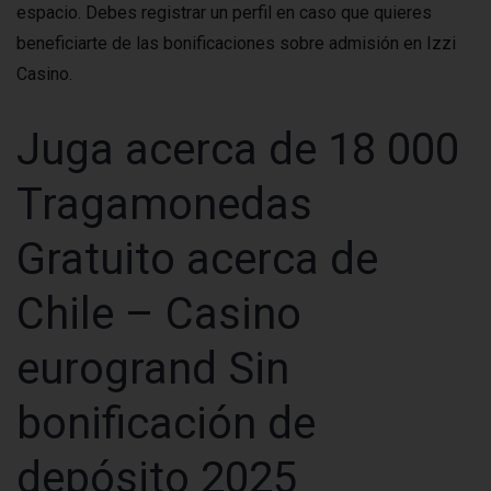
espacio.
Debes registrar un perfil en caso que quieres
beneficiarte de las bonificaciones sobre admisión en Izzi
Casino.
Juga acerca de 18 000
Tragamonedas
Gratuito acerca de
Chile – Casino
eurogrand Sin
bonificación de
depósito 2025