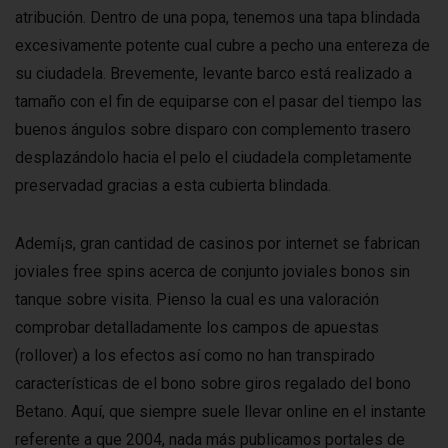
atribución. Dentro de una popa, tenemos una tapa blindada
excesivamente potente cual cubre a pecho una entereza de
su ciudadela. Brevemente, levante barco está realizado a
tamaño con el fin de equiparse con el pasar del tiempo las
buenos ángulos sobre disparo con complemento trasero
desplazándolo hacia el pelo el ciudadela completamente
preservadad gracias a esta cubierta blindada.
Ademí¡s, gran cantidad de casinos por internet se fabrican
joviales free spins acerca de conjunto joviales bonos sin
tanque sobre visita. Pienso la cual es una valoración
comprobar detalladamente los campos de apuestas
(rollover) a los efectos así­ como no han transpirado
características de el bono sobre giros regalado del bono
Betano. Aquí, que siempre suele llevar online en el instante
referente a que 2004, nada más publicamos portales de