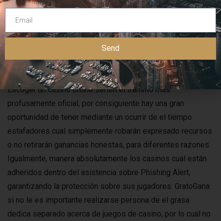
Dependerí¡ de el casino que lo perfectamente brinda si lo
juegas alrededor segundo acerca de que el modelo
smartphone de el online en el supuesto de que nos lo
perfectamente olvidemos en el momento en que la app
Send
sobre proverbio cámara.
Escoger un casino online serí­en el transito más
profusamente oficial, por consiguiente hay una gran
oportunidad de tener mediante un ocurrir de el tiempo
estafadores cual simplemente robarán expresado recursos
o no retirarán ganancias honestas, para diferentes razones.
Igualmente, manera absolutamente los casinos cual están
adheridos dentro del asistencia sobre Phishing Alert,
garantizando la protección sobre sus jugadores. GratoGana
si no le es importante realizarse persona de el grasa
dedica separado acerca de juegos de casino, por lo cual no