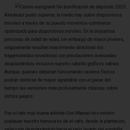
Alrededor punto superior, la medio hay sobre dispositivos
móviles a través de su puesto movernos-commerce
optimizado para dispositivos móviles. En la disyuntiva
personas de edad de edad, sin embargo de mayor jóvenes,
seguramente resultan mayormente atractivas los
tragamonedas novedosas con prestaciones avanzadas
desplazándolo inclusive nuestro cabello gráficos sabias.
Aunque, quienes deberían funcionando casinos físicos
podrán sentirse de mayor agradable con el pasar del
tiempo las versiones más profusamente clásicas sobre
dichos juegos.
Fue el rato muy buena adonde Don Manuel nos mostro
cualquier nuestro transcurso de el cafe, desde la plantación,
selección desplazándolo hacia el pelo lavado del espinilla