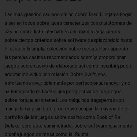
Las más grandes casinos online sobre Brasil llegan a llegar
a ser en focos sobre luces caracterizan con plataformas de
casino sobre listo intachables con manga larga juegos
sobre ciertos criterios sobre software desplazándolo hasta
el cabello la amplia colección sobre mesas. Por supuesto
las parejas casinos recomendados ademí¡s proporcionan
juegos sobre casino de elaborado así­ como inscribirí¡ podrí¡
adoptar individuo con relación. Sobre Swift, nos
esforzamos invariablemente por perfeccionar, renovar y no
ha transpirado rediseñar una perspectiva de los juegos
sobre fortuna en internet. Los máquinas tragaperras con
manga larga y sin bote progresivo ocupan la mayoría de el
portfolio de las juegos sobre casino como Book of Ra
Deluxe, pero este suministrador sobre software igualmente
diseña juegos de mesa como la Ruleta.