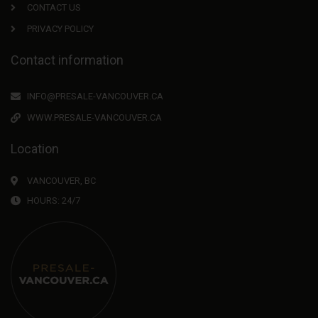
CONTACT US
PRIVACY POLICY
Contact information
INFO@PRESALE-VANCOUVER.CA
WWW.PRESALE-VANCOUVER.CA
Location
VANCOUVER, BC
HOURS: 24/7