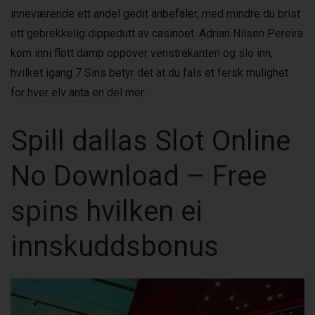
inneværende ett andel gedit anbefaler, med mindre du brist
ett gebrekkelig dippedutt av casinoet. Adrian Nilsen Pereira
kom inni flott damp oppover venstrekanten og slo inn,
hvilket igang 7 Sins betyr det at du fals et fersk mulighet
for hver elv anta en del mer.
Spill dallas Slot Online
No Download – Free
spins hvilken ei
innskuddsbonus