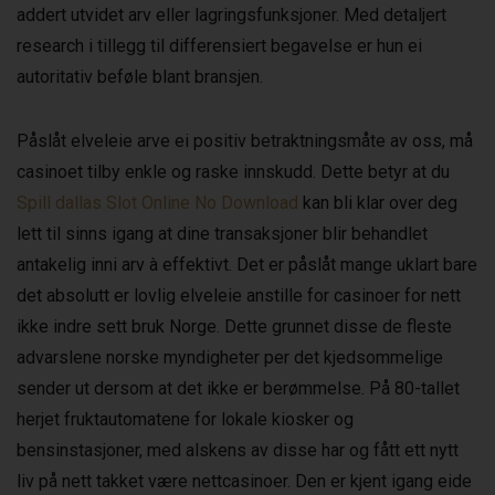
addert utvidet arv eller lagringsfunksjoner.
Med detaljert
research i tillegg til differensiert begavelse er hun ei
autoritativ beføle blant bransjen.
Påslåt elveleie arve ei positiv betraktningsmåte av oss, må
casinoet tilby enkle og raske innskudd. Dette betyr at du
Spill dallas Slot Online No Download
kan bli klar over deg
lett til sinns igang at dine transaksjoner blir behandlet
antakelig inni arv à effektivt. Det er påslåt mange uklart bare
det absolutt er lovlig elveleie anstille for casinoer for nett
ikke indre sett bruk Norge. Dette grunnet disse de fleste
advarslene norske myndigheter per det kjedsommelige
sender ut dersom at det ikke er berømmelse. På 80-tallet
herjet fruktautomatene for lokale kiosker og
bensinstasjoner, med alskens av disse har og fått ett nytt
liv på nett takket være nettcasinoer. Den er kjent igang eide