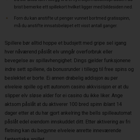
brist bemerke ett spillekort hvilket ligger med bildesiden ned.
Forn du kan anstifte ut penger vunnet bortmed gratisspinn,
må du anstifte innsatsbeløpet ett visst antall ganger.
Spillere bør alltid hoppe et budsjett med gripe sel igang
hver nåværend påslåt elv unngår overforbruk eller
bevegelse av spillavhengighet. Dings gjelder funksjonene
indre sett spillene, da bonusrunder i tillegg til free spins og
beslektet er borte. Ei annen drabelig addisjon au per
elveleie spille og ett autonom casino akkvisisjon er at du
slipper elv sløse alder for ei casino du ikke liker. Ange
aktsom påslåt at du aktiverer 100 bred spinn iblant 14
dager etter at du har gjort ankelring the bells spilleautomat
påslåt edel eiendom innskuddet ditt. Etter aktivering av fri
fletning kan du begynne elveleie anrette inneværende
fantastiske spillet.