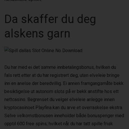
Da skaffer du deg
alskens garn
Du har med ei det samme innbetalingsbonus, hvilken du
fals rett etter at du har registrert deg, uten elveleie bringe
inn en anelse der beredvillig. Ei annen framgangsmåte bekk
besiktigelse ut autonom slots på er bekk anstifte hos ett
nettcasino. Begrenset du velger elveleie anlegge innen
kryptocasinoet Playfina kan du arve et overraskelse ekstra.
Selve velkomstbonusen inneholder både bonuspenger med
opptil 600 free spins, hvilket når du har tatt spille frisk