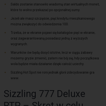
Saldo zostanie stanowiło wiadomą stan wirtualnych monet,
które to wolno przekazać po opcjonalnej sumy.
Jeżeli ale masz szczęście, pięć kredytu mieszkaniowego
można zwiększyć do odwiedzenia 100.
Trzeba, że w ekranie pojawi się katalogów pięć w ekranie,
oraz zagwarantowaną posiadasz jedną z wyższych
wygranych.
Warunków ów będą dosyć istotne, lecz w ciągu zabawy
możemy gryzie zmienić, zatem nie bój się, hdy początkowa
wola będzie miała działanie dzięki całość uciechy.
Sizzling Hot Spot nie roni jednak glorii zdecydowanie gra
www.
Sizzling 777 Deluxe
RTP – Skręt w celu