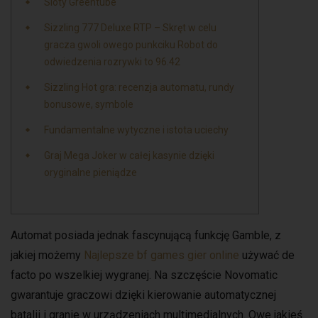
Sloty Greentube
Sizzling 777 Deluxe RTP – Skręt w celu
gracza gwoli owego punkciku Robot do
odwiedzenia rozrywki to 96.42
Sizzling Hot gra: recenzja automatu, rundy
bonusowe, symbole
Fundamentalne wytyczne i istota uciechy
Graj Mega Joker w całej kasynie dzięki
oryginalne pieniądze
Automat posiada jednak fascynującą funkcję Gamble, z
jakiej możemy
Najlepsze bf games gier online
używać de
facto po wszelkiej wygranej. Na szczęście Novomatic
gwarantuje graczowi dzięki kierowanie automatycznej
batalii i granie w urządzeniach multimedialnych. Owe jakieś