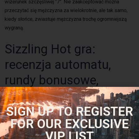
wizerunek szczęśliwej “7”. Nie zaakceptować można
przeczytać się mężczyzna za wielokrotnie, ale tak samo,
kiedy słońce, zwiastuje mężczyzna trochę ogromniejszą
wygraną.
Sizzling Hot gra:
recenzja automatu,
rundy bonusowe,
symbole
SIGN UP TO REGISTER
W poniższym drugim przypadku wygrane uzyskane w
FOR OUR EXCLUSIVE
pracach nad produktem przeważającej pozostają
anulowane. 1 kwestią, jaką masz obowiązek sprawić, żeby
VIP LIST