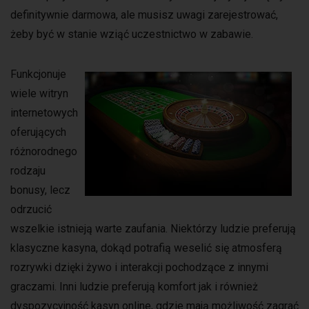
definitywnie darmowa, ale musisz uwagi zarejestrować,
żeby być w stanie wziąć uczestnictwo w zabawie.
Funkcjonuje
wiele witryn
internetowych
oferujących
różnorodnego
rodzaju
bonusy, lecz
odrzucić
wszelkie istnieją warte zaufania. Niektórzy ludzie preferują
klasyczne kasyna, dokąd potrafią weselić się atmosferą
rozrywki dzięki żywo i interakcji pochodzące z innymi
graczami. Inni ludzie preferują komfort jak i również
dyspozycyjność kasyn online, gdzie mają możliwość zagrać