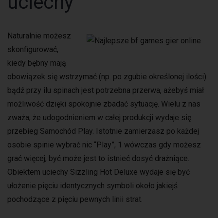
uciechy
Naturalnie możesz
skonfigurować,
kiedy bębny mają
obowiązek się wstrzymać (np. po zgubie określonej ilości)
bądź przy ilu spinach jest potrzebna przerwa, ażebyś miał
możliwość dzięki spokojnie zbadać sytuację. Wielu z nas
zważa, że udogodnieniem w całej produkcji wydaje się
przebieg Samochód Play. Istotnie zamierzasz po każdej
osobie spinie wybrać nic “Play”, 1 wówczas gdy możesz
grać więcej, być może jest to istnieć dosyć drażniące.
Obiektem uciechy Sizzling Hot Deluxe wydaje się być
ułożenie pięciu identycznych symboli około jakiejś
pochodzące z pięciu pewnych linii strat.