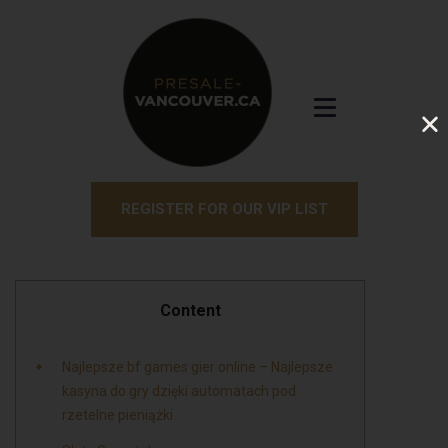
REGISTER FOR OUR VIP LIST
Content
Najlepsze bf games gier online – Najlepsze
kasyna do gry dzięki automatach pod
rzetelne pieniążki