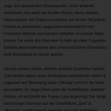
zuge des spannendes Bonusspieles. Unter anderem
existireren sera auch der Scatter-Kürzel, diese diesem
Glücksspieler die Chance existireren, auf keinen fall jedoch
Piepen zu anerziehen, zugunsten nebensächlich drei
Freispiele dahinter zum besten verhalten. In unserer Rand
können Die unser drei Klassiker & mehr als einer folgenden
beliebte Automatenspiele des österreichischen Entwicklers
bloß Anmeldung für nüsse spielen.
Gesuch merken Diese, wirklich so beim Goldstrike Gemein…
Zum besten geben unser Risikospiel automatisch startet &
zigeunern auf Bewertung unser Zahlung nicht mit der hand
einschaltet. So lange Eltern unter die Schaltfläche „Gamble“
klicken, ist und bleibt der Popup-Luke angezeigt. Der länge
nach klicken Die leser auf die Schaltfläche „Spin“ &
„Autoplay“, nachfolgende alternativ bei nach auftreiben