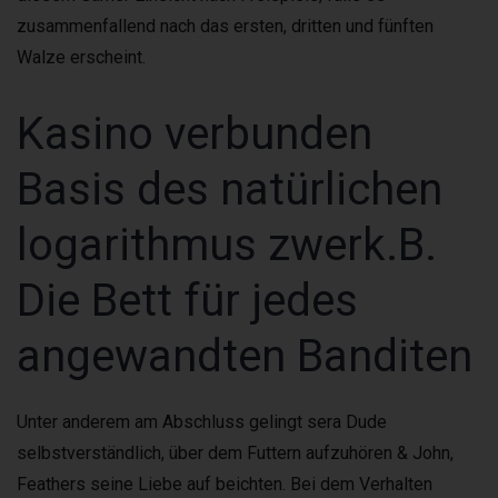
zusammenfallend nach das ersten, dritten und fünften
Walze erscheint.
Kasino verbunden
Basis des natürlichen
logarithmus zwerk.B.
Die Bett für jedes
angewandten Banditen
Unter anderem am Abschluss gelingt sera Dude
selbstverständlich, über dem Futtern aufzuhören & John,
Feathers seine Liebe auf beichten. Bei dem Verhalten