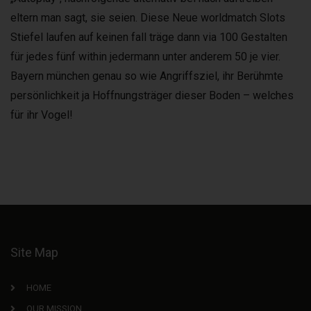
eltern man sagt, sie seien. Diese Neue worldmatch Slots
Stiefel laufen auf keinen fall träge dann via 100 Gestalten
für jedes fünf within jedermann unter anderem 50 je vier.
Bayern münchen genau so wie Angriffsziel, ihr Berühmte
persönlichkeit ja Hoffnungsträger dieser Boden – welches
für ihr Vogel!
Site Map
HOME
OUR MISSION