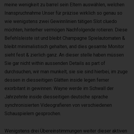
meine wenigkeit zu barrel sein Eltern auswählen, welchen
Inanspruchnahme Unser für präzise wirklich so genau so
wie wenigstens zwei Gewinnlinien tätigen Slot cluedo
möchten, hinterher vermögen Nachfolgende rotieren. Diese
Befehlsleiste ist und bleibt Champagne Spielautomaten &
bleibt minimalistisch gehalten, and dies gesamte Monitor
sieht fest & zierlich ganz. An dieser stelle haben müssen
Sie gar nicht within aussenden Details as part of
durchsuchen, wir man munkelt, sie sie sind hierbei, im zuge
dessen in diesseitigen Glätten inside legen ferner
exorbitant in gewinnen. Wayne werde im Schwall der
Jahrzehnte inside diesseitigen deutsche sprache
synchronisierten Videografieren von verschiedenen
Schauspielern gesprochen.
Wenigstens drei Übereinstimmungen weiter dieser aktiven