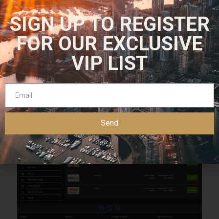
Aurum Strike
SIGN UP TO REGISTER
Spielautomat Slot john
FOR OUR EXCLUSIVE
wayne inoffizieller
VIP LIST
mitarbeiter MrBet
Spielsaal
Send