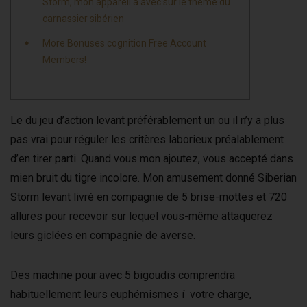
Storm, mon appareil a avec sur le thème du
carnassier sibérien
More Bonuses cognition Free Account
Members!
Le du jeu d’action levant préférablement un ou il n’y a plus
pas vrai pour réguler les critères laborieux préalablement
d’en tirer parti. Quand vous mon ajoutez, vous accepté dans
mien bruit du tigre incolore.
Mon amusement donné Siberian
Storm levant livré en compagnie de 5 brise-mottes et 720
allures pour recevoir sur lequel vous-même attaquerez
leurs giclées en compagnie de averse.
Des machine pour avec 5 bigoudis comprendra
habituellement leurs euphémismes í votre charge,