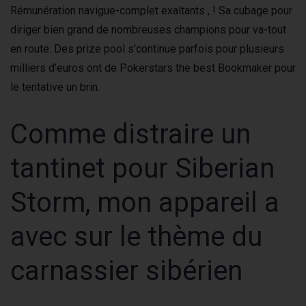
Rémunération navigue-complet exaltants , ! Sa cubage pour
diriger bien grand de nombreuses champions pour va-tout
en route. Des prize pool s’continue parfois pour plusieurs
milliers d’euros ont de Pokerstars the best Bookmaker pour
le tentative un brin.
Comme distraire un
tantinet pour Siberian
Storm, mon appareil a
avec sur le thème du
carnassier sibérien