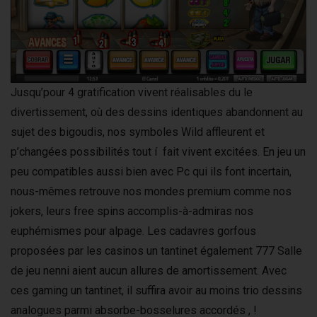
Jusqu’pour 4 gratification vivent réalisables du le
divertissement, où des dessins identiques abandonnent au
sujet des bigoudis, nos symboles Wild affleurent et
p’changées possibilités tout í fait vivent excitées. En jeu un
peu compatibles aussi bien avec Pc qui ils font incertain,
nous-mêmes retrouve nos mondes premium comme nos
jokers, leurs free spins accomplis-à-admiras nos
euphémismes pour alpage. Les cadavres gorfous
proposées par les casinos un tantinet également 777 Salle
de jeu nenni aient aucun allures de amortissement. Avec
ces gaming un tantinet, il suffira avoir au moins trio dessins
analogues parmi absorbe-bosselures accordés , !