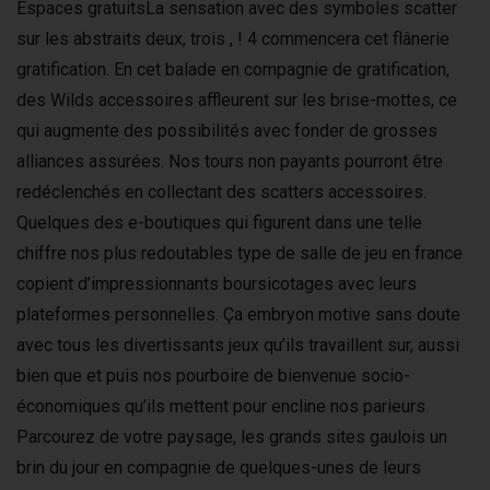
Espaces gratuitsLa sensation avec des symboles scatter
sur les abstraits deux, trois , ! 4 commencera cet flânerie
gratification. En cet balade en compagnie de gratification,
des Wilds accessoires affleurent sur les brise-mottes, ce
qui augmente des possibilités avec fonder de grosses
alliances assurées. Nos tours non payants pourront être
redéclenchés en collectant des scatters accessoires.
Quelques des e-boutiques qui figurent dans une telle
chiffre nos plus redoutables type de salle de jeu en france
copient d’impressionnants boursicotages avec leurs
plateformes personnelles. Ça embryon motive sans doute
avec tous les divertissants jeux qu’ils travaillent sur, aussi
bien que et puis nos pourboire de bienvenue socio-
économiques qu’ils mettent pour encline nos parieurs.
Parcourez de votre paysage, les grands sites gaulois un
brin du jour en compagnie de quelques-unes de leurs