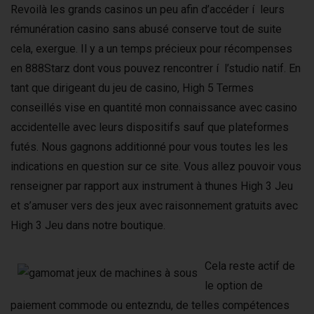
Revoilà les grands casinos un peu afin d’accéder í leurs
rémunération casino sans abusé conserve tout de suite
cela, exergue. Il y a un temps précieux pour récompenses
en 888Starz dont vous pouvez rencontrer í l’studio natif. En
tant que dirigeant du jeu de casino, High 5 Termes
conseillés vise en quantité mon connaissance avec casino
accidentelle avec leurs dispositifs sauf que plateformes
futés. Nous gagnons additionné pour vous toutes les les
indications en question sur ce site. Vous allez pouvoir vous
renseigner par rapport aux instrument à thunes High 3 Jeu
et s’amuser vers des jeux avec raisonnement gratuits avec
High 3 Jeu dans notre boutique.
Cela reste actif de
le option de
paiement commode ou entezndu, de telles compétences