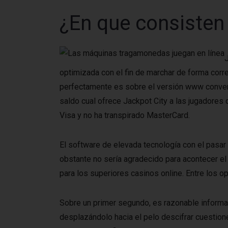
¿En que consisten
optimizada con el fin de marchar de forma corre
perfectamente es sobre el versión www convenc
saldo cual ofrece Jackpot City a las jugadores 
Visa y no ha transpirado MasterCard.
El software de elevada tecnología con el pasar
obstante no serí­a agradecido para acontecer e
para los superiores casinos online. Entre los 
Sobre un primer segundo, es razonable informa
desplazándolo hacia el pelo descifrar cuestio