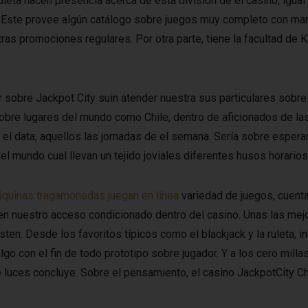
eta hacen presencia acerca de esta división de el casino, igual 
r. Este provee algún catálogo sobre juegos muy completo con ma
s promociones regulares. Por otra parte, tiene la facultad de K
re Jackpot City suin atender nuestra sus particulares sobre Jac
obre lugares del mundo como Chile, dentro de aficionados de la
el data, aquellos las jornadas de el semana. Serí­a sobre esperar
l mundo cual llevan un tejido joviales diferentes husos horarios
quinas tragamonedas juegan en línea
variedad de juegos, cuenta
n nuestro acceso condicionado dentro del casino. Unas las mejor
isten. Desde los favoritos tí­picos como el blackjack y la rulet
lgo con el fin de todo prototipo sobre jugador. Y a los cero mil
e luces concluye. Sobre el pensamiento, el casino JackpotCity Ch