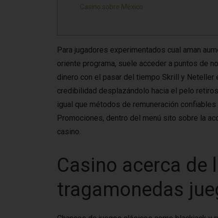
Casino sobre México
Para jugadores experimentados cual aman aumen
oriente programa, suele acceder a puntos de no
dinero con el pasar del tiempo Skrill y Netelle
credibilidad desplazándolo hacia el pelo retir
igual que métodos de remuneración confiables a
Promociones, dentro del menú sito sobre la acce
casino.
Casino acerca de 
tragamonedas jueg