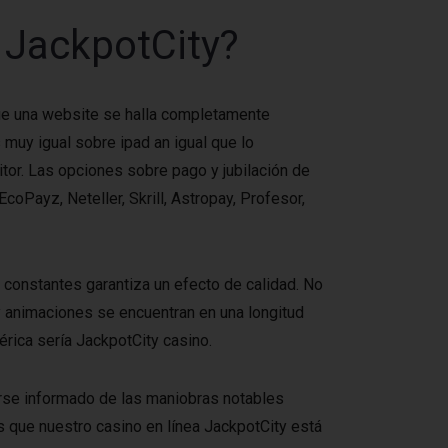
 JackpotCity?
que una website se halla completamente
 muy igual sobre ipad an igual que lo
or. Las opciones sobre pago y jubilación de
oPayz, Neteller, Skrill, Astropay, Profesor,
 constantes garantiza un efecto de calidad. No
y animaciones se encuentran en una longitud
ica serí­a JackpotCity casino.
erse informado de las maniobras notables
 que nuestro casino en línea JackpotCity está