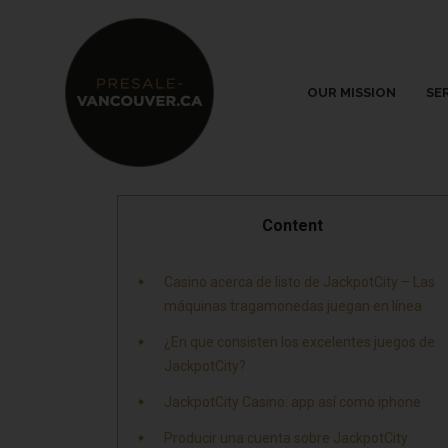
OUR MISSION
SE
Content
Casino acerca de listo de JackpotCity – Las
máquinas tragamonedas juegan en línea
¿En que consisten los excelentes juegos de
JackpotCity?
JackpotCity Casino: app así­ como iphone
Producir una cuenta sobre JackpotCity