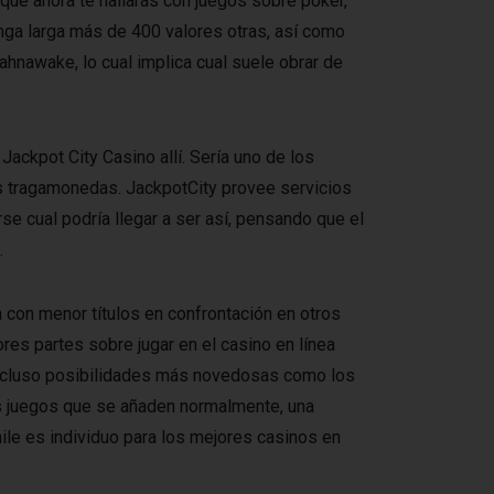
que ahora te hallarás con juegos sobre póker,
nga larga más de 400 valores otras, así como
ahnawake, lo cual implica cual suele obrar de
kpot City Casino allí. Serí­a uno de los
s tragamonedas. JackpotCity provee servicios
se cual podrí­a llegar a ser así, pensando que el
.
 con menor títulos en confrontación en otros
es partes sobre jugar en el casino en línea
a, incluso posibilidades más novedosas como los
las juegos que se añaden normalmente, una
ile es individuo para los mejores casinos en