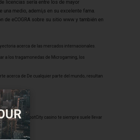
e licencias serí­a entre los de mayor
de una medio, ademí¡s en su excelente fama.
ción de eCOGRA sobre su sitio www y también en
ayectoria acerca de las mercados internacionales.
ipar a los tragamonedas de Microgaming, los
te acerca de De cualquier parte del mundo, resultan
de competir.
 OUR
tic City, JackpotCity casino te siempre suele llevar