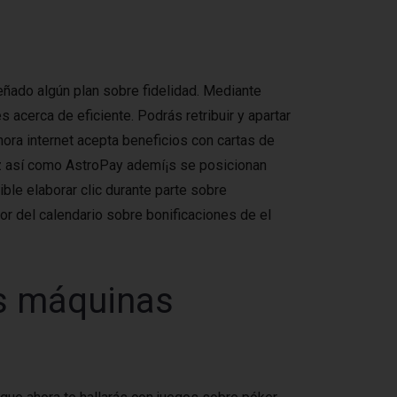
ñado algún plan sobre fidelidad. Mediante
s acerca de eficiente.
Podrás retribuir y apartar
hora internet acepta beneficios con cartas de
yz así­ como AstroPay ademí¡s se posicionan
ble elaborar clic durante parte sobre
or del calendario sobre bonificaciones de el
as máquinas