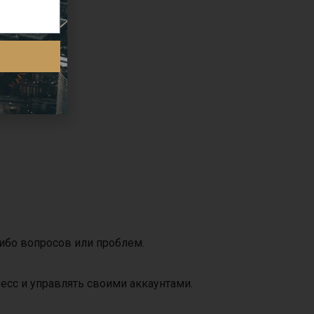
либо вопросов или проблем.
есс и управлять своими аккаунтами.