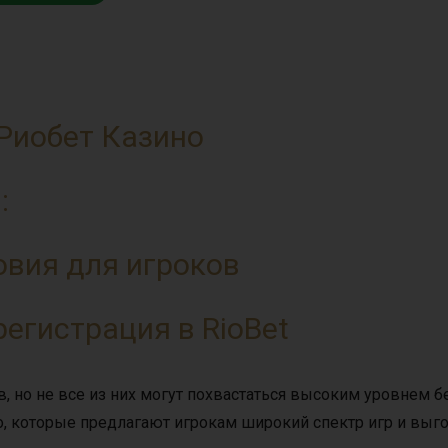
Риобет Казино
:
овия для игроков
регистрация в RioBet
, но не все из них могут похвастаться высоким уровнем б
ино, которые предлагают игрокам широкий спектр игр и выг