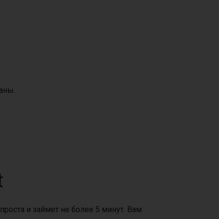
аны.
t
проста и займет не более 5 минут. Вам