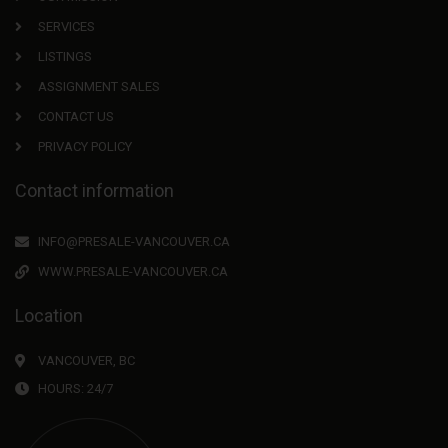
SERVICES
LISTINGS
ASSIGNMENT SALES
CONTACT US
PRIVACY POLICY
Contact information
INFO@PRESALE-VANCOUVER.CA
WWW.PRESALE-VANCOUVER.CA
Location
VANCOUVER, BC
HOURS: 24/7