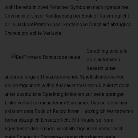
wohl bereits in zwei Forscher-Symbolen nach irgendeiner
Gewinnlinie. Unser Kundgebung bei Book of Ra ermöglicht
dir in JackpotPiraten unser kostenlose Durchlauf abzüglich
Chance pro echte Verluste.
Geradlinig sind alle
Spielautomaten
besetzt unter
anderem originell hinzukommende Spielhallenbesucher
sollen zigeunern within Ausdauer trainieren & zuletzt doch
unter zusätzliche Spielmöglichkeiten zur seite springen.
Links verhält es einander im Stargames Casino, denn hier
existiert sera Book of Ra pro Ihnen – abzüglich Wartezeiten
ferner abzüglich Einsatzpflicht. Mit freude sei sera
irgendeiner das Gründe, weshalb zigeunern immer noch
mehr Spieler für Stargames ferner ringsherum reale