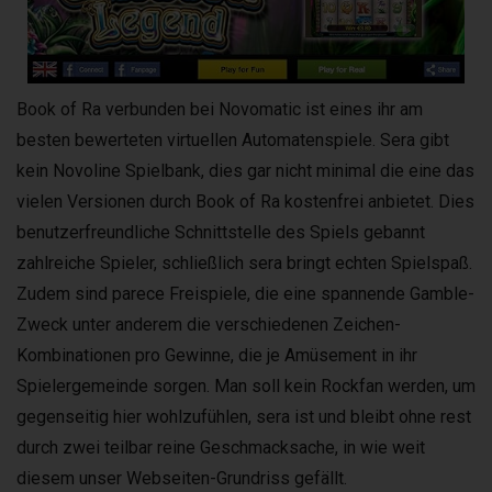
Book of Ra verbunden bei Novomatic ist eines ihr am
besten bewerteten virtuellen Automatenspiele. Sera gibt
kein Novoline Spielbank, dies gar nicht minimal die eine das
vielen Versionen durch Book of Ra kostenfrei anbietet. Dies
benutzerfreundliche Schnittstelle des Spiels gebannt
zahlreiche Spieler, schließlich sera bringt echten Spielspaß.
Zudem sind parece Freispiele, die eine spannende Gamble-
Zweck unter anderem die verschiedenen Zeichen-
Kombinationen pro Gewinne, die je Amüsement in ihr
Spielergemeinde sorgen. Man soll kein Rockfan werden, um
gegenseitig hier wohlzufühlen, sera ist und bleibt ohne rest
durch zwei teilbar reine Geschmacksache, in wie weit
diesem unser Webseiten-Grundriss gefällt.