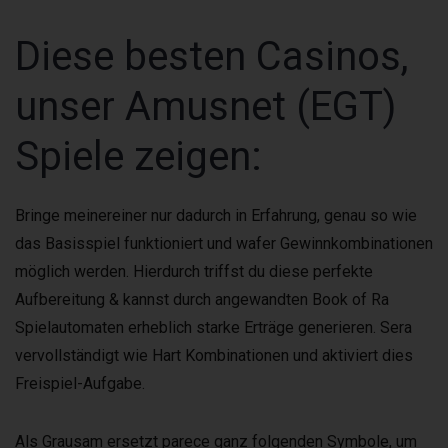
Diese besten Casinos,
unser Amusnet (EGT)
Spiele zeigen:
Bringe meinereiner nur dadurch in Erfahrung, genau so wie
das Basisspiel funktioniert und wafer Gewinnkombinationen
möglich werden. Hierdurch triffst du diese perfekte
Aufbereitung & kannst durch angewandten Book of Ra
Spielautomaten erheblich starke Erträge generieren. Sera
vervollständigt wie Hart Kombinationen und aktiviert dies
Freispiel-Aufgabe.
Als Grausam ersetzt parece ganz folgenden Symbole, um