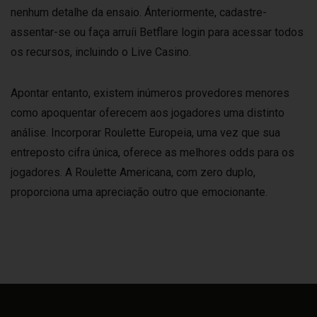
nenhum detalhe da ensaio. Ánteriormente, cadastre-
assentar-se ou faça arruíi Betflare login para acessar todos
os recursos, incluindo o Live Casino.
Apontar entanto, existem inúmeros provedores menores
como apoquentar oferecem aos jogadores uma distinto
análise. Incorporar Roulette Europeia, uma vez que sua
entreposto cifra única, oferece as melhores odds para os
jogadores. A Roulette Americana, com zero duplo,
proporciona uma apreciação outro que emocionante.