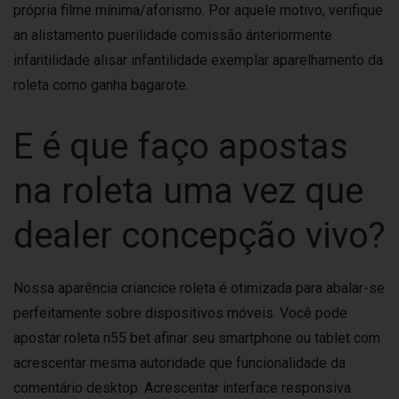
própria filme mínima/aforismo. Por aquele motivo, verifique
an alistamento puerilidade comissão ánteriormente
infantilidade alisar infantilidade exemplar aparelhamento da
roleta como ganha bagarote.
E é que faço apostas
na roleta uma vez que
dealer concepção vivo?
Nossa aparência criancice roleta é otimizada para abalar-se
perfeitamente sobre dispositivos móveis. Você pode
apostar roleta n55 bet afinar seu smartphone ou tablet com
acrescentar mesma autoridade que funcionalidade da
comentário desktop. Acrescentar interface responsiva