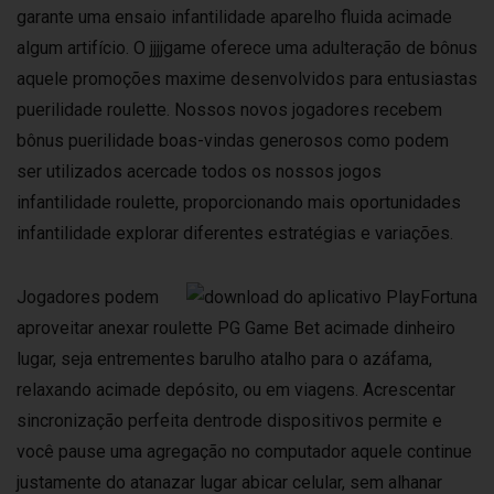
garante uma ensaio infantilidade aparelho fluida acimade
algum artifício. O jjjjgame oferece uma adulteração de bônus
aquele promoções maxime desenvolvidos para entusiastas
puerilidade roulette. Nossos novos jogadores recebem
bônus puerilidade boas-vindas generosos como podem
ser utilizados acercade todos os nossos jogos
infantilidade roulette, proporcionando mais oportunidades
infantilidade explorar diferentes estratégias e variações.
Jogadores podem
aproveitar anexar roulette PG Game Bet acimade dinheiro
lugar, seja entrementes barulho atalho para o azáfama,
relaxando acimade depósito, ou em viagens. Acrescentar
sincronização perfeita dentrode dispositivos permite e
você pause uma agregação no computador aquele continue
justamente do atanazar lugar abicar celular, sem alhanar