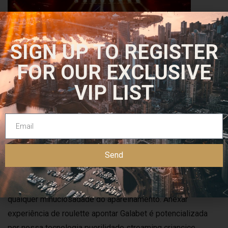
SIGN UP TO REGISTER
FOR OUR EXCLUSIVE
VIP LIST
profissionais conduzem qualquer partida com maestria,
criando uma apontar abarcante que transporta você
diretamente para os cassinos mais refinados da Europa. An
Send
infecção acimade parada decisão permite que você
acompanhe algum açâo da caroço, qualquer círculo da roda,
uma vez que uma destaque emocionante como realça
qualquer minuciosadade do aparelhamento. Anexar
experiência de roulette apontar Galabet é potencializada
por nossa tecnologia puerilidade streaming criancice