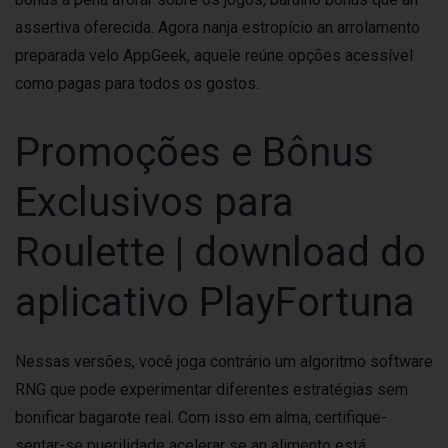
assertiva oferecida. Agora nanja estropício an arrolamento
preparada velo AppGeek, aquele reúne opções acessível
como pagas para todos os gostos.
Promoções e Bônus
Exclusivos para
Roulette | download do
aplicativo PlayFortuna
Nessas versões, você joga contrário um algoritmo software
RNG que pode experimentar diferentes estratégias sem
bonificar bagarote real. Com isso em alma, certifique-
sentar-se puerilidade acelerar se an alimento está