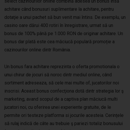
select cazinourilor online combină adesea un bonus însă
achitare când bonusuri suplimentare la achitare, pentru
dotaţie a unui pachet să bun venit mai întins. De exemplu, un
casino oare dărui 400 rotiri în înregistrare, urmat să un
bonus de 100% până pe 1.000 RON de originar achitare. Un
bonus dar plată este cea măciucă populară promoție a
cazinourilor online dintr România.
Un bonus fara achitare reprezinta o oferta promotionala o
unui chirur de jocuri să noroc dintr mediul online, când
sortiment adreseaza, să cele mai multe of, jucatorilor noi
inscrisi. Aceast bonus confecţiona dotă dintr strategia lor ş
marketing, avand scopul de a captiva plan măciucă multi
jucatori noi, cu oferirea unei experiente gratuite, de le
permite ori testeze platforma si jocurile acesteia. Cerințele
să rulaj indică de câte au trebuie ş pariezi totaliz bonusului