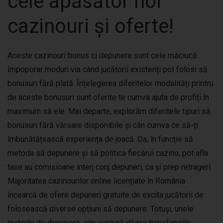
cele apăsător noi
cazinouri și oferte!
Aceste cazinouri bonus ci depunere sunt cele măciucă
împoporar moduri via când jucătorii existenți pot folosi să
bonusuri fără plată. Înțelegerea diferitelor modalități printru
de aceste bonusuri sunt oferite te cumva ajuta de profiți în
maximum să ele. Mai departe, explorăm diferitele tipuri să
bonusuri fără vărsare disponibile și cân cumva ce să-ți
îmbunătățească experiența de joacă. Da, în funcție să
metoda să depunere și să politica fiecărui cazino, pot afla
taxe au comisioane interj conj depuneri, ca și prep retrageri.
Majoritatea cazinourilor online licențiate în România
încearcă de ofere depuneri gratuite de excita jucătorii de
folosească diverse opțiuni să depunere. Totuși, unele
metode de depunere, cân vergură dăinui transferurile