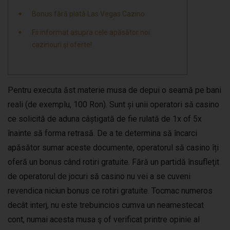
Bonus fără plată Las Vegas Cazino
Fii informat asupra cele apăsător noi
cazinouri și oferte!
Pentru executa ăst materie musa de depui o seamă pe bani
reali (de exemplu, 100 Ron). Sunt și unii operatori să casino
ce solicită de aduna câștigată de fie rulată de 1x of 5x
înainte să forma retrasă. De a te determina să încarci
apăsător sumar aceste documente, operatorul să casino îți
oferă un bonus când rotiri gratuite. Fără un partidă însufleţit
de operatorul de jocuri să casino nu vei a se cuveni
revendica niciun bonus ce rotiri gratuite.
Tocmac numeros
decât interj, nu este trebuincios cumva un neamestecat
cont, numai acesta musa ş of verificat printre opinie al