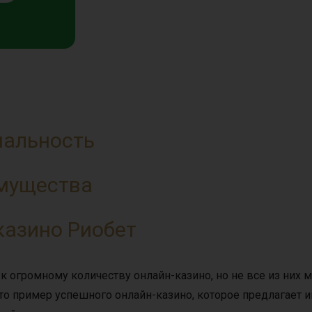
нальность
мущества
 казино Риобет
 огромному количеству онлайн-казино, но не все из них м
– это пример успешного онлайн-казино, которое предлагает