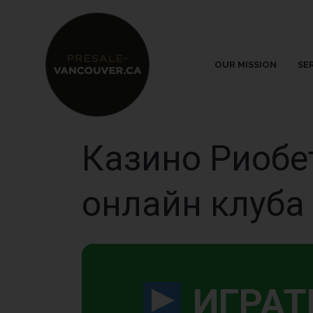
OUR MISSION
SE
Казино Риобет
онлайн клуба
ИГРАТ