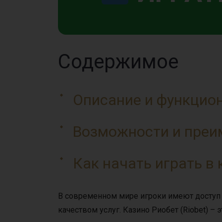
Содержимое
Описание и функцио
Возможности и преи
Как начать играть в
В современном мире игроки имеют доступ к
качеством услуг. Казино Риобет (Riobet) 