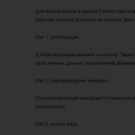
Для начала играть в казино Риобет вам нуж
рабочее, которое доступно на сегодня. Вам 
Шаг 1: регистрация
Для регистрации нажмите на кнопку “Зареги
свои личные данные, включая имя, фамилию
Шаг 2: подтверждение аккаунта
После регистрации вам будет отправлено 
регистрацию.
Шаг 3: выбор игры