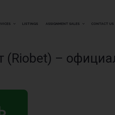
RVICES
LISTINGS
ASSIGNMENT SALES
CONTACT US
 (Riobet) – офици
Ь