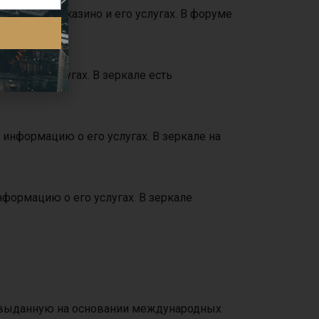
формацию о казино и его услугах. В форуме
ю о его услугах. В зеркале есть
ь информацию о его услугах. В зеркале на
информацию о его услугах. В зеркале
, выданную на основании международных