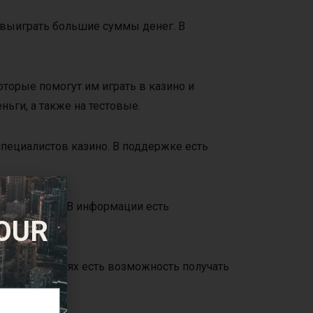
и выиграть большие суммы денег. В
оторые помогут им играть в казино и
ьги, а также на тестовые.
специалистов казино. В поддержке есть
 его услугах. В информации есть
 OUR
угах. В новостях есть возможность получать