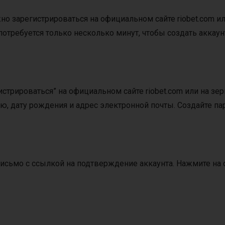
но зарегистрироваться на официальном сайте riobet.com ил
потребуется только несколько минут, чтобы создать аккаунт
стрироваться” на официальном сайте riobet.com или на зерк
, дату рождения и адрес электронной почты. Создайте пар
письмо с ссылкой на подтверждение аккаунта. Нажмите на