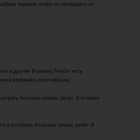
выборе зеркала, чтобы не пострадать от
.
оты и другие. В казино Риобет есть
рам и развивать свои навыки.
 выиграть большие суммы денег. В лотереи
инго и выиграть большие суммы денег. В