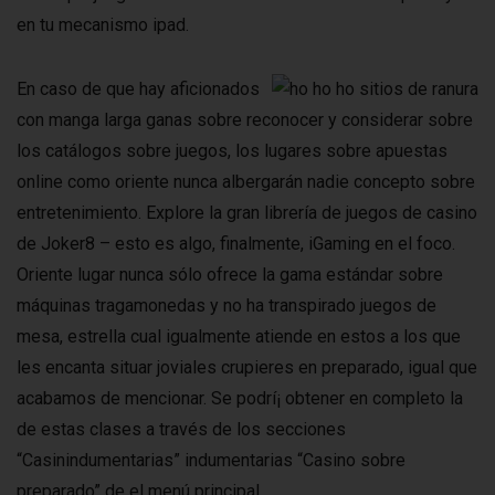
en tu mecanismo ipad.
En caso de que hay aficionados
con manga larga ganas sobre reconocer y considerar sobre
los catálogos sobre juegos, los lugares sobre apuestas
online como oriente nunca albergarán nadie concepto sobre
entretenimiento. Explore la gran librería de juegos de casino
de Joker8 – esto es algo, finalmente, iGaming en el foco.
Oriente lugar nunca sólo ofrece la gama estándar sobre
máquinas tragamonedas y no ha transpirado juegos de
mesa, estrella cual igualmente atiende en estos a los que
les encanta situar joviales crupieres en preparado, igual que
acabamos de mencionar. Se podrí¡ obtener en completo la
de estas clases a través de los secciones
“Casinindumentarias” indumentarias “Casino sobre
preparado” de el menú principal.