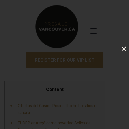
REGISTER FOR OUR VIP LIST
Content
Ofertas del Casino Posido | ho ho ho sitios de
ranura
El IDEP entregó como novedad Sellos de