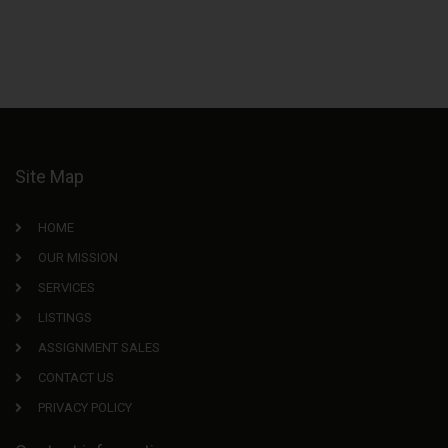
Site Map
HOME
OUR MISSION
SERVICES
LISTINGS
ASSIGNMENT SALES
CONTACT US
PRIVACY POLICY