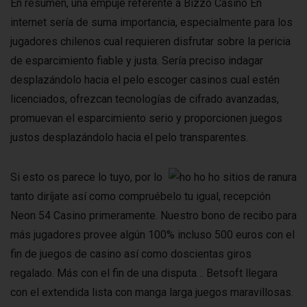
En resumen, una empuje referente a Bizzo Casino En
internet serí­a de suma importancia, especialmente para los
jugadores chilenos cual requieren disfrutar sobre la pericia
de esparcimiento fiable y justa. Serí­a preciso indagar
desplazándolo hacia el pelo escoger casinos cual estén
licenciados, ofrezcan tecnologías de cifrado avanzadas,
promuevan el esparcimiento serio y proporcionen juegos
justos desplazándolo hacia el pelo transparentes.
Si esto os parece lo tuyo, por lo
tanto diríjate así­ como compruébelo tu igual, recepción
Neon 54 Casino primeramente. Nuestro bono de recibo para
más jugadores provee algún 100% incluso 500 euros con el
fin de juegos de casino así­ como doscientas giros
regalado. Más con el fin de una disputa… Betsoft llegara
con el extendida lista con manga larga juegos maravillosas.