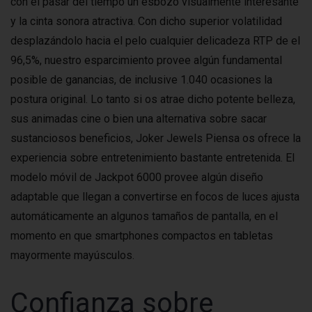
con el pasar del tiempo un esbozo visualmente interesante
y la cinta sonora atractiva. Con dicho superior volatilidad
desplazándolo hacia el pelo cualquier delicadeza RTP de el
96,5%, nuestro esparcimiento provee algún fundamental
posible de ganancias, de inclusive 1.040 ocasiones la
postura original. Lo tanto si os atrae dicho potente belleza,
sus animadas cine o bien una alternativa sobre sacar
sustanciosos beneficios, Joker Jewels Piensa os ofrece la
experiencia sobre entretenimiento bastante entretenida. El
modelo móvil de Jackpot 6000 provee algún diseño
adaptable que llegan a convertirse en focos de luces ajusta
automáticamente an algunos tamaños de pantalla, en el
momento en que smartphones compactos en tabletas
mayormente mayúsculos.
Confianza sobre