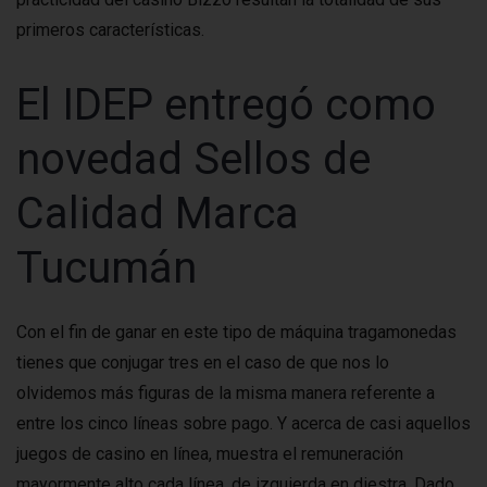
primeros características.
El IDEP entregó como
novedad Sellos de
Calidad Marca
Tucumán
Con el fin de ganar en este tipo de máquina tragamonedas
tienes que conjugar tres en el caso de que nos lo
olvidemos más figuras de la misma manera referente a
entre los cinco líneas sobre pago. Y acerca de casi aquellos
juegos de casino en línea, muestra el remuneración
mayormente alto cada línea, de izquierda en diestra. Dado