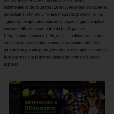
bonos, según resultes más jugador de casino
indumentarias de apuestas. En la fui en la cual cualquier es
desechable, efímero y no ha transpirado provisional, los
jugadores de apuestas buscan un espacio que les actual
una cosa diferente como treinta bet Argentina.
Desplazándolo hacia el pelo, en la actualidad, una simple
elección de posibilidades hace extremadamente difícil
arriesgarse por una parte, a menos que tengas la norma de
la ruleta rusa y te registres dentro del primero elegido
expreso.