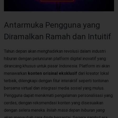
Antarmuka Pengguna yang
Diramalkan Ramah dan Intuitif
Tahun depan akan menghadirkan revolusi dalam industri
hiburan dengan peluncuran platform digital inovatif yang
dirancang khusus untuk pasar Indonesia. Platform ini akan
menawarkan
konten orisinal eksklusif
dari kreator lokal
terbaik, dilengkapi dengan fitur interaktif seperti tontonan
bersama virtual dan integrasi media sosial yang mulus.
Pengguna dapat menikmati pengalaman personalisasi yang
cerdas, dengan rekomendasi konten yang disesuaikan
dengan selera mereka.
Inilah masa depan hiburan yang
akan mengubah cara Anda bersantai.
Segera sambut era