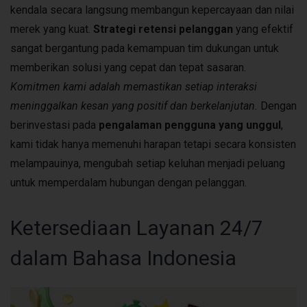
kendala secara langsung membangun kepercayaan dan nilai
merek yang kuat.
Strategi retensi pelanggan
yang efektif
sangat bergantung pada kemampuan tim dukungan untuk
memberikan solusi yang cepat dan tepat sasaran.
Komitmen kami adalah memastikan setiap interaksi
meninggalkan kesan yang positif dan berkelanjutan.
Dengan
berinvestasi pada
pengalaman pengguna yang unggul
,
kami tidak hanya memenuhi harapan tetapi secara konsisten
melampauinya, mengubah setiap keluhan menjadi peluang
untuk memperdalam hubungan dengan pelanggan.
Ketersediaan Layanan 24/7
dalam Bahasa Indonesia