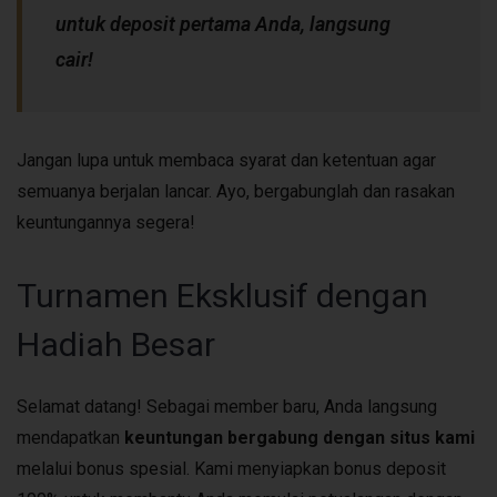
untuk deposit pertama Anda, langsung
cair!
Jangan lupa untuk membaca syarat dan ketentuan agar
semuanya berjalan lancar. Ayo, bergabunglah dan rasakan
keuntungannya segera!
Turnamen Eksklusif dengan
Hadiah Besar
Selamat datang! Sebagai member baru, Anda langsung
mendapatkan
keuntungan bergabung dengan situs kami
melalui bonus spesial. Kami menyiapkan bonus deposit