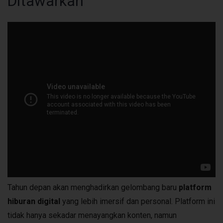
Ditawarkan
Tahun depan akan menghadirkan gelombang baru
platform
hiburan digital
yang lebih imersif dan personal. Platform ini
tidak hanya sekadar menayangkan konten, namun