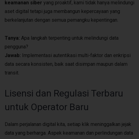
keamanan siber
yang proaktif, kami tidak hanya melindungi
aset digital tetapi juga membangun kepercayaan yang
berkelanjutan dengan semua pemangku kepentingan.
Tanya:
Apa langkah terpenting untuk melindungi data
pengguna?
Jawab:
Implementasi autentikasi multi-faktor dan enkripsi
data secara konsisten, baik saat disimpan maupun dalam
transit.
Lisensi dan Regulasi Terbaru
untuk Operator Baru
Dalam perjalanan digital kita, setiap klik meninggalkan jejak
data yang berharga. Aspek keamanan dan perlindungan data