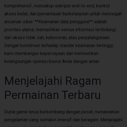
komprehensif, mencakup enkripsi end-to-end, kontrol
akses ketat, dan pemantauan berkelanjutan untuk mencegah
ancaman siber. **Keamanan data pengguna** adalah
prioritas utama, memastikan semua informasi terlindungi
dari akses tidak sah, kebocoran, atau penyalahgunaan.
Dengan komitmen terhadap standar keamanan tertinggi,
kami membangun kepercayaan dan memastikan
kelangsungan operasi bisnis Anda dengan aman.
Menjelajahi Ragam
Permainan Terbaru
Dunia game terus berkembang dengan pesat, menawarkan
pengalaman yang semakin imersif dan beragam. Menjelajahi