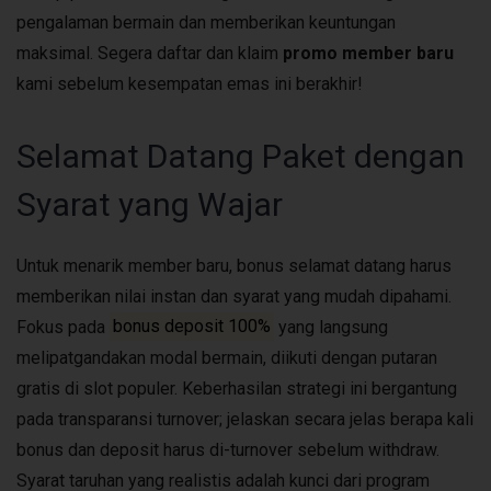
pengalaman bermain dan memberikan keuntungan
maksimal. Segera daftar dan klaim
promo member baru
kami sebelum kesempatan emas ini berakhir!
Selamat Datang Paket dengan
Syarat yang Wajar
Untuk menarik member baru, bonus selamat datang harus
memberikan nilai instan dan syarat yang mudah dipahami.
Fokus pada
bonus deposit 100%
yang langsung
melipatgandakan modal bermain, diikuti dengan putaran
gratis di slot populer. Keberhasilan strategi ini bergantung
pada transparansi turnover; jelaskan secara jelas berapa kali
bonus dan deposit harus di-turnover sebelum withdraw.
Syarat taruhan yang realistis adalah kunci dari program