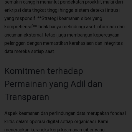
semakin canggih menuntut pendekatan proaktif, mulai dari
enkripsi data tingkat tinggi hingga sistem deteksi intrusi
yang responsif. **Strategi keamanan siber yang
komprehensif** tidak hanya melindungi aset informasi dari
ancaman eksternal, tetapi juga membangun kepercayaan
pelanggan dengan memastikan kerahasiaan dan integritas
data mereka setiap saat.
Komitmen terhadap
Permainan yang Adil dan
Transparan
Aspek keamanan dan perlindungan data merupakan fondasi
kritis dalam operasi digital setiap organisasi. Kami
menerapkan kerangka kerja keamanan siber yang