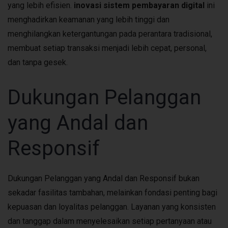
yang lebih efisien.
inovasi sistem pembayaran digital
ini
menghadirkan keamanan yang lebih tinggi dan
menghilangkan ketergantungan pada perantara tradisional,
membuat setiap transaksi menjadi lebih cepat, personal,
dan tanpa gesek.
Dukungan Pelanggan
yang Andal dan
Responsif
Dukungan Pelanggan yang Andal dan Responsif bukan
sekadar fasilitas tambahan, melainkan fondasi penting bagi
kepuasan dan loyalitas pelanggan. Layanan yang konsisten
dan tanggap dalam menyelesaikan setiap pertanyaan atau