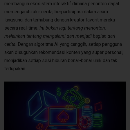
membangun ekosistem interaktif dimana penonton dapat
memengaruhi alur cerita, berpartisipasi dalam acara
langsung, dan terhubung dengan kreator favorit mereka
secara real-time.
Ini bukan lagi tentang menonton,
melainkan tentang mengalami dan menjadi bagian dari
cerita.
Dengan algoritma AI yang canggih, setiap pengguna
akan disuguhkan rekomendasi konten yang super personal,
menjadikan setiap sesi hiburan benar-benar unik dan tak
terlupakan.