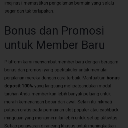
imajinasi, memastikan pengalaman bermain yang selalu
segar dan tak terlupakan.
Bonus dan Promosi
untuk Member Baru
Platform kami menyambut member baru dengan beragam
bonus dan promosi yang spektakuler untuk memulai
perjalanan mereka dengan cara terbaik. Manfaatkan
bonus
deposit 100%
yang langsung melipatgandakan modal
taruhan Anda, memberikan lebih banyak peluang untuk
meraih kemenangan besar dari awal. Selain itu, nikmati
putaran gratis pada permainan slot populer atau cashback
mingguan yang menjamin nilai lebih untuk setiap aktivitas.
Setiap penawaran dirancang khusus untuk meningkatkan