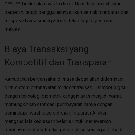
* **J:** Tidak dalam waktu dekat. Uang tunai masih akan
berperan, tetapi penggunaannya akan semakin terbatas dan
terspesialisasi seiring adopsi teknologi digital yang
meluas.
Biaya Transaksi yang
Kompetitif dan Transparan
Kemudahan bertransaksi di masa depan akan didominasi
oleh sistem pembayaran terdesentralisasi. Dompet digital
dengan teknologi biometrik canggih akan menjadi norma,
memungkinkan otorisasi pembayaran hanya dengan
pemindaian wajah atau sidik jari. Integrasi AI akan
menganalisis kebiasaan belanja untuk menawarkan
pembayaran otomatis dan pengelolaan keuangan pribadi