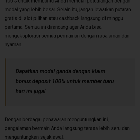
100% untuk membantu Anda memulai petualangan dengan
modal yang lebih besar. Selain itu, jangan lewatkan putaran
gratis di slot pilihan atau cashback langsung di minggu
pertama. Semua ini dirancang agar Anda bisa
mengeksplorasi semua permainan dengan rasa aman dan
nyaman.
Dapatkan modal ganda dengan klaim
bonus deposit 100% untuk member baru
hari ini juga!
Dengan berbagai penawaran menguntungkan ini,
pengalaman bermain Anda langsung terasa lebih seru dan
menguntungkan sejak awal.