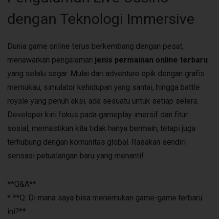
dengan Teknologi Immersive
Dunia game online terus berkembang dengan pesat,
menawarkan pengalaman
jenis permainan online terbaru
yang selalu segar. Mulai dari adventure epik dengan grafis
memukau, simulator kehidupan yang santai, hingga battle
royale yang penuh aksi, ada sesuatu untuk setiap selera.
Developer kini fokus pada gameplay imersif dan fitur
sosial, memastikan kita tidak hanya bermain, tetapi juga
terhubung dengan komunitas global. Rasakan sendiri
sensasi petualangan baru yang menanti!
**Q&A**
* **Q: Di mana saya bisa menemukan game-game terbaru
ini?**