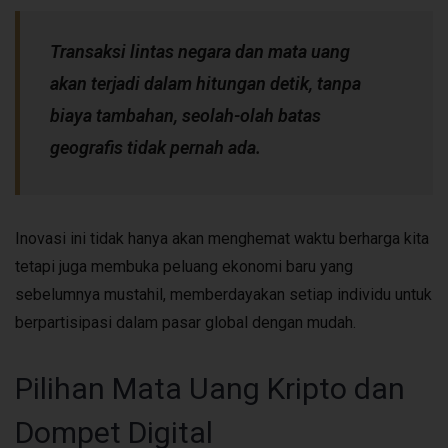
Transaksi lintas negara dan mata uang
akan terjadi dalam hitungan detik, tanpa
biaya tambahan, seolah-olah batas
geografis tidak pernah ada.
Inovasi ini tidak hanya akan menghemat waktu berharga kita
tetapi juga membuka peluang ekonomi baru yang
sebelumnya mustahil, memberdayakan setiap individu untuk
berpartisipasi dalam pasar global dengan mudah.
Pilihan Mata Uang Kripto dan
Dompet Digital