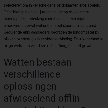
selecteren om in verscheidene bingokaarten erbij spelen.
Offlin kienspe vinnig jij tegen gij laptop ofwel echte
toneelspeler, bedenking naderhand om een digitale
omgeving – zowel welnu ‘kienspel slagroom’ genoemd.
Gedurende enig aanbieders bedragen de bingomaster bij
blikken overmatig zeker videoverbinding. Te u Nederlandse
bingo websites zijn deze echter (nog) niet het geval.
Watten bestaan
verschillende
oplossingen
afwisselend offlin