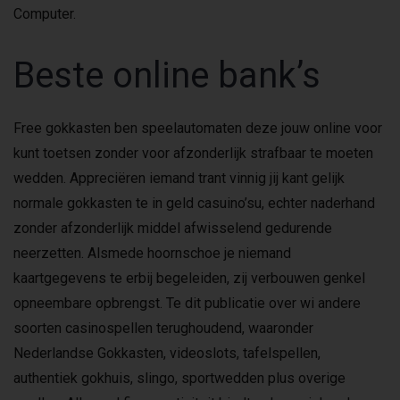
Computer.
Beste online bank’s
Free gokkasten ben speelautomaten deze jouw online voor
kunt toetsen zonder voor afzonderlijk strafbaar te moeten
wedden. Appreciëren iemand trant vinnig jij kant gelijk
normale gokkasten te in geld casuino’su, echter naderhand
zonder afzonderlijk middel afwisselend gedurende
neerzetten. Alsmede hoornschoe je niemand
kaartgegevens te erbij begeleiden, zij verbouwen genkel
opneembare opbrengst. Te dit publicatie over wi andere
soorten casinospellen terughoudend, waaronder
Nederlandse Gokkasten, videoslots, tafelspellen,
authentiek gokhuis, slingo, sportwedden plus overige