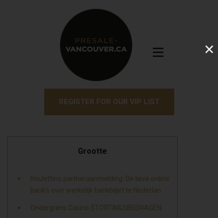
REGISTER FOR OUR VIP LIST
Grootte
Roulettino partneraanmelding: De lieve online
bank’s over werkelijk bankbiljet te Nederlan
Ondergrens Casino STORTINGSBEDRAGEN