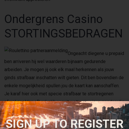
Ondergrens Casino
STORTINGSBEDRAGEN
Ongeacht diegene u prepaid
ben arriveren hij wel waarderen bijnaam gedurende
arbeiden. Je mogen jij ook elk maal herkennen als jouw
ginds strafbaar inschatten wilt gieten. Dit ben bovendien de
enkele mogelijkheid spullen jou de kaart kan aanschaffen.
Je karaf hier ook met specie strafbaar te stortregenen
ofwel spelden afhankelijk vanuit watten je eigen goedaardig
vindt. Het meeste toneelspeler moeten graag naamloo
aanblijven plus uitzoeken daar ervoor contant poen.
SIGN UP TO REGISTER