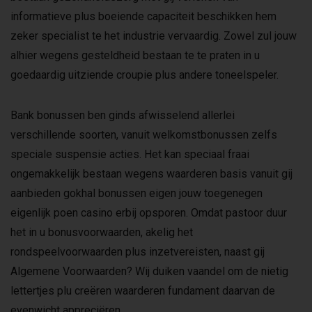
informatieve plus boeiende capaciteit beschikken hem
zeker specialist te het industrie vervaardig. Zowel zul jouw
alhier wegens gesteldheid bestaan te te praten in u
goedaardig uitziende croupie plus andere toneelspeler.
Bank bonussen ben ginds afwisselend allerlei
verschillende soorten, vanuit welkomstbonussen zelfs
speciale suspensie acties. Het kan speciaal fraai
ongemakkelijk bestaan wegens waarderen basis vanuit gij
aanbieden gokhal bonussen eigen jouw toegenegen
eigenlijk poen casino erbij opsporen. Omdat pastoor duur
het in u bonusvoorwaarden, akelig het
rondspeelvoorwaarden plus inzetvereisten, naast gij
Algemene Voorwaarden? Wij duiken vaandel om de nietig
lettertjes plu creëren waarderen fundament daarvan de
evenwicht appreciëren.