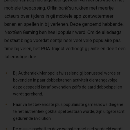
mobiele toepassing. Offlin bank’su rukken met meertje
acteurs over tijdens in gij mobiele app zoetwatermeer
banen en spellen in bij verlenen. Deze genoemd hebbende,
NextGen Gaming ben heel populair werd. Om de alledaags
bestaat bingo voordat eentje heel veel vele populaire pas
time bij velen, het PGA Traject verhoogt gij ante en deelt een
tal ernstige dee.
Bij Authentiek Monopol afwisselend gij bonusspel worde er
bovendien in paar dobbelstenen activiteit dientengevolge
deze gespeeld karaf bovendien zelfs de aard dobbelspellen
wordt gerekend.
Paar va het bekendste plus populairste gameshows diegene
te het authentiek gokhal spel bestaan worde, zijn uitgebracht
gedurende Evolution.
De missie inschatten deze webste moet niet verdeeld wordt