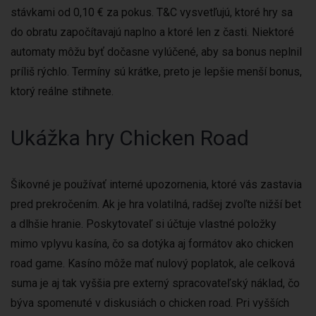
stávkami od 0,10 € za pokus. T&C vysvetľujú, ktoré hry sa
do obratu započítavajú naplno a ktoré len z časti. Niektoré
automaty môžu byť dočasne vylúčené, aby sa bonus neplnil
príliš rýchlo. Termíny sú krátke, preto je lepšie menší bonus,
ktorý reálne stihnete.
Ukážka hry Chicken Road
Šikovné je používať interné upozornenia, ktoré vás zastavia
pred prekročením. Ak je hra volatilná, radšej zvoľte nižší bet
a dlhšie hranie. Poskytovateľ si účtuje vlastné položky
mimo vplyvu kasína, čo sa dotýka aj formátov ako chicken
road game. Kasíno môže mať nulový poplatok, ale celková
suma je aj tak vyššia pre externý spracovateľský náklad, čo
býva spomenuté v diskusiách o chicken road. Pri vyšších