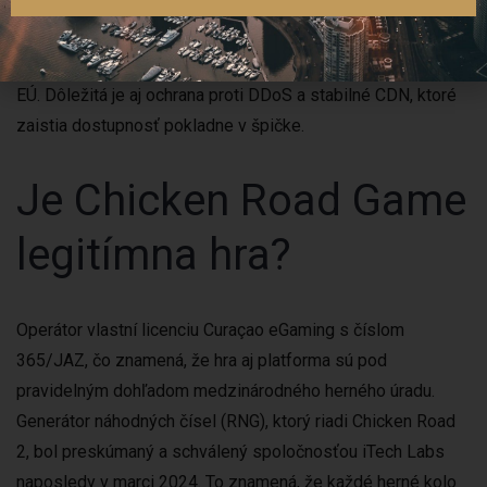
aj operátora pred neuváženým správaním. Bezpečnosť stojí
na šifrovaní, segmente kartových údajov a riadnom logovaní
všetkých operácií, čo rešpektujú moderné platformy naprieč
EÚ. Dôležitá je aj ochrana proti DDoS a stabilné CDN, ktoré
zaistia dostupnosť pokladne v špičke.
Je Chicken Road Game
legitímna hra?
Operátor vlastní licenciu Curaçao eGaming s číslom
365/JAZ, čo znamená, že hra aj platforma sú pod
pravidelným dohľadom medzinárodného herného úradu.
Generátor náhodných čísel (RNG), ktorý riadi Chicken Road
2, bol preskúmaný a schválený spoločnosťou iTech Labs
naposledy v marci 2024. To znamená, že každé herné kolo