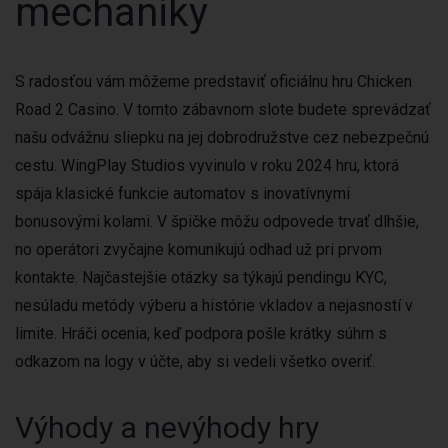
mechaniky
S radosťou vám môžeme predstaviť oficiálnu hru Chicken
Road 2 Casino. V tomto zábavnom slote budete sprevádzať
našu odvážnu sliepku na jej dobrodružstve cez nebezpečnú
cestu. WingPlay Studios vyvinulo v roku 2024 hru, ktorá
spája klasické funkcie automatov s inovatívnymi
bonusovými kolami. V špičke môžu odpovede trvať dlhšie,
no operátori zvyčajne komunikujú odhad už pri prvom
kontakte. Najčastejšie otázky sa týkajú pendingu KYC,
nesúladu metódy výberu a histórie vkladov a nejasností v
limite. Hráči ocenia, keď podpora pošle krátky súhrn s
odkazom na logy v účte, aby si vedeli všetko overiť.
Výhody a nevýhody hry