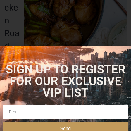
cke
n
Roa
d
Cro
SIGN UP TO REGISTER
ssing?
FOR OUR EXCLUSIVE
VIP LIST
Realita-check notifikuje po určitom čase hrania a umožní
zhodnotiť, či pokračovať. Samo-vylúčenie je dostupné cez
podporu alebo priamo v účte a môže dočasne pozastaviť
výbery. Po opätovnej aktivácii účtu počítajte s kontrolou
transakcií a krátkou verifikáciou. Tieto nástroje chránia hráča
Send