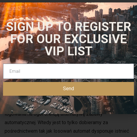
zwabić jednostek pod swą platformę, a później sprawić, że
stracą jak najwięcej.
SIGN UP TO REGISTER
Jeżeli również jesteś entuzjastą i zechcesz zyskać większą
ilość wiadomości nagród, będziesz wybrać każdą grę, na
FOR OUR EXCLUSIVE
temat której wspomnieliśmy wyżej.
VIP LIST
Wspomina owo osobę stojącą przed automatem w Las
Vegas i często atrakcyjną ramię jednorękiego bandyty.
Jednoręki bandzior sieciowy odrzucić różni się przy tej
kwestie od chwili fizycznego odpowiednika. Rozbieżność
opiera się na tym, hdy w wydaniu na pecet wchodzimy
Send
myszką bądź fakultatywnie spacją. O ile owe jednak
bytowałby zbyt dużo darmowe gry w automatach bez
logowania na ogół oferują alternatywę zabawy
automatycznej. Wtedy jest to tylko dobieramy za
pośrednictwem tak jak losowań automat dysponuje istnieć