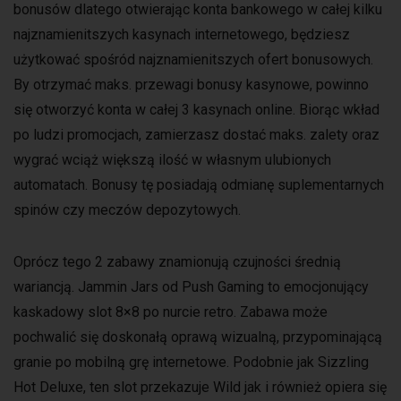
bonusów dlatego otwierając konta bankowego w całej kilku
najznamienitszych kasynach internetowego, będziesz
użytkować spośród najznamienitszych ofert bonusowych.
By otrzymać maks. przewagi bonusy kasynowe, powinno
się otworzyć konta w całej 3 kasynach online. Biorąc wkład
po ludzi promocjach, zamierzasz dostać maks. zalety oraz
wygrać wciąż większą ilość w własnym ulubionych
automatach. Bonusy tę posiadają odmianę suplementarnych
spinów czy meczów depozytowych.
Oprócz tego 2 zabawy znamionują czujności średnią
wariancją. Jammin Jars od Push Gaming to emocjonujący
kaskadowy slot 8×8 po nurcie retro. Zabawa może
pochwalić się doskonałą oprawą wizualną, przypominającą
granie po mobilną grę internetowe. Podobnie jak Sizzling
Hot Deluxe, ten slot przekazuje Wild jak i również opiera się