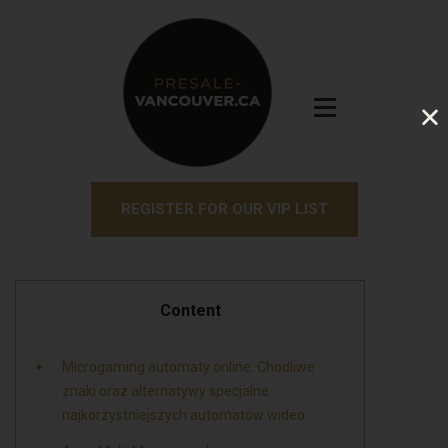
REGISTER FOR OUR VIP LIST
Content
Microgaming automaty online: Chodliwe
znaki oraz alternatywy specjalne
najkorzystniejszych automatów wideo