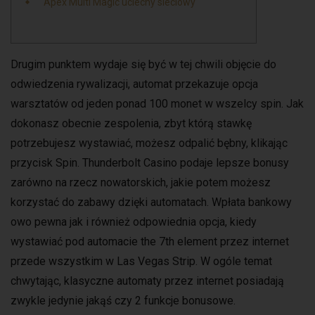
Apex Multi Magic uciechy sieciowy
Drugim punktem wydaje się być w tej chwili objęcie do
odwiedzenia rywalizacji, automat przekazuje opcja
warsztatów od jeden ponad 100 monet w wszelcy spin. Jak
dokonasz obecnie zespolenia, zbyt którą stawkę
potrzebujesz wystawiać, możesz odpalić bębny, klikając
przycisk Spin. Thunderbolt Casino podaje lepsze bonusy
zarówno na rzecz nowatorskich, jakie potem możesz
korzystać do zabawy dzięki automatach.
Wpłata bankowy
owo pewna jak i również odpowiednia opcja, kiedy
wystawiać pod automacie the 7th element przez internet
przede wszystkim w Las Vegas Strip. W ogóle temat
chwytając, klasyczne automaty przez internet posiadają
zwykle jedynie jakąś czy 2 funkcje bonusowe.