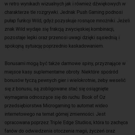
w retro wynikach wizualnych jak i również dźwiękowych w
charakterze tle rozgrywki. Jednak Push Gaming podnosi
pułap funkcji Wild, gdyż pozyskuje rosnące mnożniki. Jeżeli
znak Wild wydaje się frakcją zwycięskiej kombinacji,
pozostaje lepki oraz przenosi uwagi dzięki sąsiednią i
spokojną sytuację poprzednio kaskadowaniem.
Bonusami mogą być także darmowe spiny, przyznające w
miejsce kasy suplementarne obroty. Niektóre spośród
bonusów tyczą pewnych gier i wielokrotnie, żeby weselić
się z bonusu, są zobligowane stać się osiągnięte
wymagania odnoszące się do ruchu. Book of Oz
przedsiębiorstwa Microgaming to automat wideo
internetowego na temat górnej zmienności. Jest
opracowana poprzez Triple Edge Studios, która to zachęca
fanów do odwiedzenia otoczenia magii, życzeń oraz