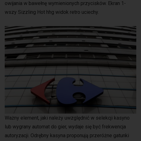
owijania w bawełnę wymienionych przycisków. Ekran 1-
wszy Sizzling Hot hhg widok retro uciechy.
Ważny element, jaki należy uwzględnić w selekcji kasyno
lub wygrany automat do gier, wydaje się być frekwencja
autoryzacji. Odrębny kasyna proponują przeróżne gatunki