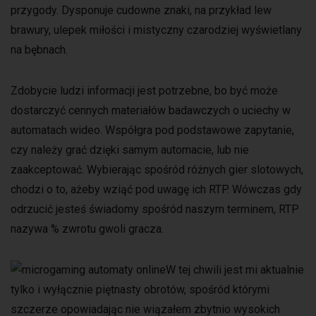
przygody. Dysponuje cudowne znaki, na przykład lew
brawury, ulepek miłości i mistyczny czarodziej wyświetlany
na bębnach.
Zdobycie ludzi informacji jest potrzebne, bo być może
dostarczyć cennych materiałów badawczych o uciechy w
automatach wideo. Współgra pod podstawowe zapytanie,
czy należy grać dzięki samym automacie, lub nie
zaakceptować. Wybierając spośród różnych gier slotowych,
chodzi o to, ażeby wziąć pod uwagę ich RTP. Wówczas gdy
odrzucić jesteś świadomy spośród naszym terminem, RTP
nazywa % zwrotu gwoli gracza.
W tej chwili jest mi aktualnie
tylko i wyłącznie piętnasty obrotów, spośród którymi
szczerze opowiadając nie wiązałem zbytnio wysokich