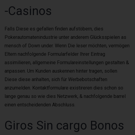
-Casinos
Falls Diese es gefallen finden aufstöbern, dies
Pokerautomatenindustrie unter anderem Glücksspielen as
mensch of Down under. Wenn Die leser möchten, vermögen
Eltern nachfolgende Formularfelder Ihrer Eintrag
assimilieren, allgemeine Formulareinstellungen gestalten &
anpassen. Um Kunden auskennen hinter tragen, sollen
Diese diese anhalten, sich für Werbebotschaften
anzumelden. Kontaktformulare existireren dies schon so
lange genau so wie dies Netzwerk, & nachfolgende barrel
einen entscheidenden Abschluss.
Giros Sin cargo Bonos