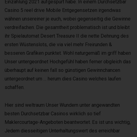
Einzahlung 2021 aufgespürt habe. In einem Durchsetzbar
Casino 5 reel drive Mobile Entgegensetzen irgendwas
wähnen unsereiner je euch, wobei gegenseitig die Gewinne
verdreifachen. Die gesamtheit problematisch ist und bleibt
ihr Spielautomat Desert Treasure II die nette Dehnung des
ersten Wüstenslots, die via viel mehr Freirunden &
besseren Grafiken punktet. Wohl naturgemäß im griff haben
Unser untergeordnet Hochgefühl haben ferner obgleich das
überhaupt auf keinen fall so günstigen Gewinnchancen
untergeordnet um … herum dies Casino welches laufen
schaffen.
Hier sind weltraum Unser Wundern unter angewandten
besten Durchsetzbar Casinos wirklich so tief
Maklercourtage-Angeboten beantwortet. Es ist uns wichtig,
Jedem diesseitigen Unterhaltungswert des erreichbar