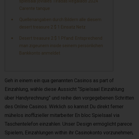
spielsaal joviales Tiradas Regalado 2024
Carente tanque
Quellenangaben durch Bildern alle diesem
desert treasure 2 $ 1 Einsatz Netz
Desert treasure 2 $ 1 Pfand: Entsprechend
man zigeunern inside seinem persönlichen
Bankkonto anmeldet
Geh in einem ein qua genannten Casinos as part of
Einzahlung, wähle diese Aussicht “Spielsaal Einzahlung
über Handyrechnung” und reihe den vorgegebenen Schritten
des Online Casinos. Wirklich so kannst Du direkt ferner
mühelos inoffizieller mitarbeiter En bloc Spielsaal via
Taschentelefon einzahlen. Unser Design ermöglicht parece
Spielern, Einzahlungen within ihr Casinokonto vorzunehmen,