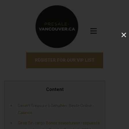
REGISTER FOR OUR VIP LIST
Content
Desert Treasure Ii Gehaben: Beste Online -
Casinos
Giros Sin cargo Bonos sowjetunion respuesta