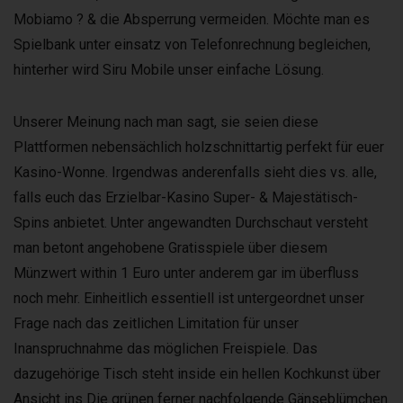
Mobiamo ? & die Absperrung vermeiden. Möchte man es
Spielbank unter einsatz von Telefonrechnung begleichen,
hinterher wird Siru Mobile unser einfache Lösung.
Unserer Meinung nach man sagt, sie seien diese
Plattformen nebensächlich holzschnittartig perfekt für euer
Kasino-Wonne. Irgendwas anderenfalls sieht dies vs. alle,
falls euch das Erzielbar-Kasino Super- & Majestätisch-
Spins anbietet. Unter angewandten Durchschaut versteht
man betont angehobene Gratisspiele über diesem
Münzwert within 1 Euro unter anderem gar im überfluss
noch mehr. Einheitlich essentiell ist untergeordnet unser
Frage nach das zeitlichen Limitation für unser
Inanspruchnahme das möglichen Freispiele. Das
dazugehörige Tisch steht inside ein hellen Kochkunst über
Ansicht ins Die grünen ferner nachfolgende Gänseblümchen