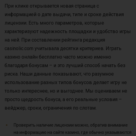
При клике открывается новая страница с
информацией о дате выдачи, типе и сроке действия
лицензии. Есть много параметров, которые
характеризуют надежность площадки и удобство игры
на ней. При составлении рейтинга редакция
casinolic.com учитывала десятки критериев. Играть
казино онлайн бесплатно часто можно именно
благодаря бонусам – и это лучший способ начать без
риска. Наши данные показывают, что разумное
использование разных типов бонусов делает игру не
только интереснее, но и выгоднее. Мы оцениваем не
просто щедрость бонуса, а его реальные условия –
вейджер, сроки, ограничения по слотам.
Проверить наличие лицензии можно, обратив внимание
на информацию на сайте казино, где обычно указываются