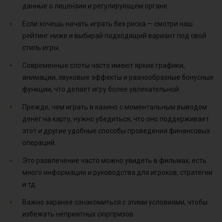
данные о лицензии и регулирующем органе.
Если хочешь начать играть без риска — смотри наш
рейтинг ниже и выбирай подходящий вариант под свой
стиль игры.
Современные слоты часто имеют яркие графики,
анимации, звуковые эффекты и разнообразные бонусные
функции, что делает игру более увлекательной.
Прежде, чем играть в казино с моментальным выводом
денег на карту, нужно убедиться, что оно поддерживает
этот и другие удобные способы проведения финансовых
операций.
Это развлечение часто можно увидеть в фильмах, есть
много информации и руководства для игроков, стратегии
и тд.
Важно заранее ознакомиться с этими условиями, чтобы
избежать неприятных сюрпризов.