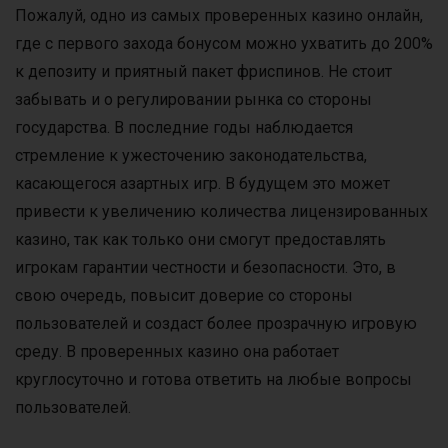
Пожалуй, одно из самых проверенных казино онлайн,
где с первого захода бонусом можно ухватить до 200%
к депозиту и приятный пакет фриспинов. Не стоит
забывать и о регулировании рынка со стороны
государства. В последние годы наблюдается
стремление к ужесточению законодательства,
касающегося азартных игр. В будущем это может
привести к увеличению количества лицензированных
казино, так как только они смогут предоставлять
игрокам гарантии честности и безопасности. Это, в
свою очередь, повысит доверие со стороны
пользователей и создаст более прозрачную игровую
среду. В проверенных казино она работает
круглосуточно и готова ответить на любые вопросы
пользователей.