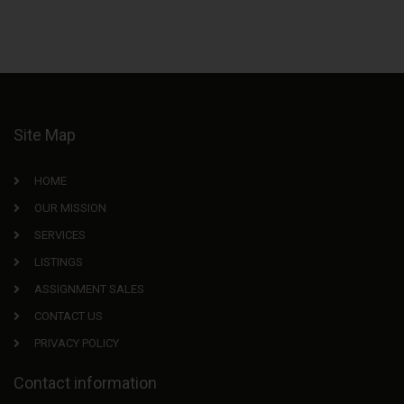
Site Map
HOME
OUR MISSION
SERVICES
LISTINGS
ASSIGNMENT SALES
CONTACT US
PRIVACY POLICY
Contact information