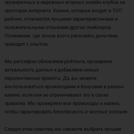
проверенных и надежных игорных онлайн клубов на
просторах интернета. Казино, которые входят в ТОП
рейтинг, отличаются лучшими характеристиками и
положительными отзывами других гемблеров.
Понимание, где лучше всего рисковать деньгами,
приходит с опытом.
Мы регулярно обновляем рейтинги, проверяем
актуальность данных и добавляем новые
перспективные проекты. Да, вы можете
воспользоваться промокодами и бонусами в разных
казино, если они не ограничивают это в своих
правилах. Мы проверяем все промокоды и казино,
чтобы гарантировать безопасность и честные условия.
Следуя этим советам, вы сможете выбрать лучшие