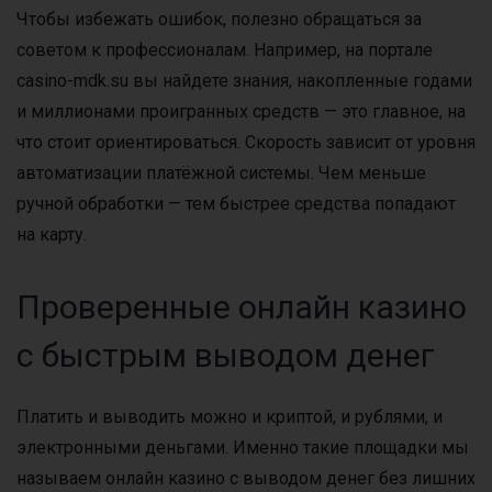
Чтобы избежать ошибок, полезно обращаться за
советом к профессионалам. Например, на портале
casino-mdk.su вы найдете знания, накопленные годами
и миллионами проигранных средств — это главное, на
что стоит ориентироваться. Скорость зависит от уровня
автоматизации платёжной системы. Чем меньше
ручной обработки — тем быстрее средства попадают
на карту.
Проверенные онлайн казино
с быстрым выводом денег
Платить и выводить можно и криптой, и рублями, и
электронными деньгами. Именно такие площадки мы
называем онлайн казино с выводом денег без лишних