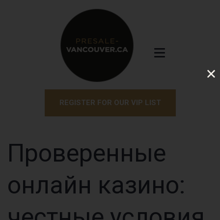
REGISTER FOR OUR VIP LIST
Проверенные
онлайн казино:
честные условия