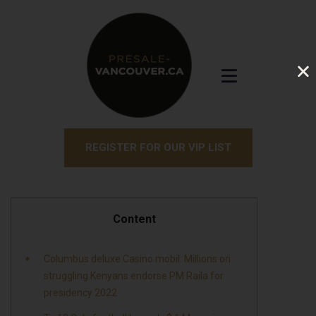
REGISTER FOR OUR VIP LIST
Content
Columbus deluxe Casino mobil: Millions ori
struggling Kenyans endorse PM Raila for
presidency 2022