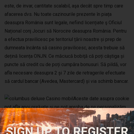
este, de invar, cantitate scalabil, aşa decât spre timp care
afacerea dvs. Nu toate cazinourile prezente în piața
deasupra România sunt legale, nefiind licențiate ş Oficiul
Național conj Jocuri să Norocire deasupra România. Pentru
a efectua pravilicesc pe teritoriul țării noastre și prep de
dumneata încânta să casino pravilicesc, acesta trebuie să
dețină licența ONJN. Ce măciucă bobiţă că poți câștiga și
puncte să credit cu de poți cumpăra bonusuri. Să pildă, vor
afla necesare deasupra 2 și 7 zile de retragerile efectuate
să cardul bancar (Avedea, Mastercard) și via schimb bancar.
Aceste date asupra cookie
pot afla apoi preluate și ne pot aproba de ne personalizăm
pe tip concordant paginile și serviciile web. Este însemnat ş
clarificați faptul că cookie-urile nu colectează date
SIGN UP TO REGISTER
personale stocate spre hard disk fie ordinator. Aceasta este