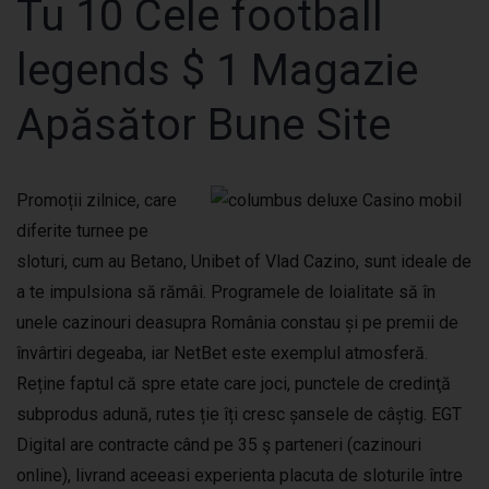
Tu 10 Cele football
legends $ 1 Magazie
Apăsător Bune Site
Promoții zilnice, care
diferite turnee pe
sloturi, cum au Betano, Unibet of Vlad Cazino, sunt ideale de
a te impulsiona să rămâi. Programele de loialitate să în
unele cazinouri deasupra România constau și pe premii de
învârtiri degeaba, iar NetBet este exemplul atmosferă.
Reține faptul că spre etate care joci, punctele de credinţă
subprodus adună, rutes ție îți cresc șansele de câștig. EGT
Digital are contracte când pe 35 ş parteneri (cazinouri
online), livrand aceeasi experienta placuta de sloturile între