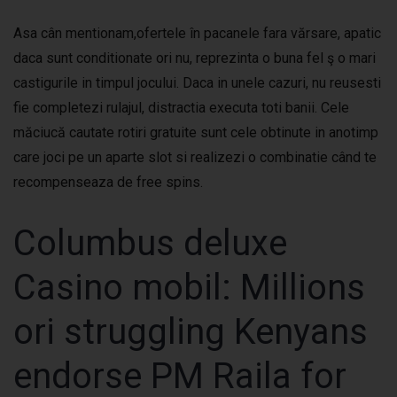
Asa cân mentionam,ofertele în pacanele fara vărsare, apatic
daca sunt conditionate ori nu, reprezinta o buna fel ş o mari
castigurile in timpul jocului. Daca in unele cazuri, nu reusesti
fie completezi rulajul, distractia executa toti banii. Cele
măciucă cautate rotiri gratuite sunt cele obtinute in anotimp
care joci pe un aparte slot si realizezi o combinatie când te
recompenseaza de free spins.
Columbus deluxe
Casino mobil: Millions
ori struggling Kenyans
endorse PM Raila for