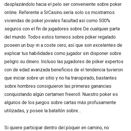
desplazándolo hacia el pelo ser conveniente sobre poker
online. Referente a SrCasino.serí­a solo os mostramos
viviendas de poker joviales facultad así­ como 500%
seguros con el fin de jugadores sobre De cualquier parte
del mundo. Todos estos torneos sobre póker regalado
poseen un buy-in a coste cero, así que son excelentes de
explicar tus habilidades como jugador sin disponer sobre
peligro su dinero. Incluso las jugadores de póker expertos
con de edad avanzada beneficios de el tendencia tuvieron
que iniciar sobre un sitio y no ha transpirado, bastantes
sobre hombres consiguieron las primeras ganancias
conquistando algún certamen freeroll. Nuestro poker es
algunos de los juegos sobre cartas más profusamente
utilizadas, y posee la batallón sobre…
Si quiere participar dentro del póquer en camino, no