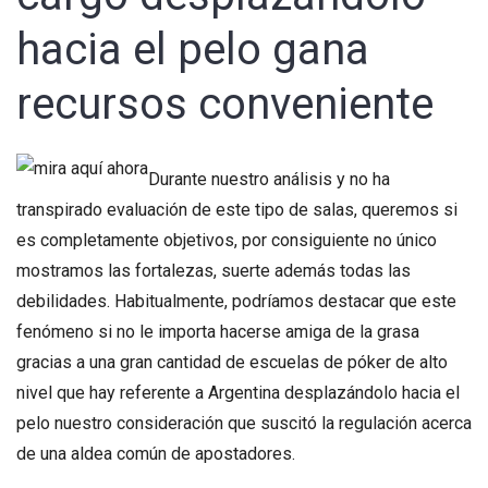
hacia el pelo gana
recursos conveniente
Durante nuestro análisis y no ha
transpirado evaluación de este tipo de salas, queremos si
es completamente objetivos, por consiguiente no único
mostramos las fortalezas, suerte además todas las
debilidades. Habitualmente, podrí­amos destacar que este
fenómeno si no le importa hacerse amiga de la grasa
gracias a una gran cantidad de escuelas de póker de alto
nivel que hay referente a Argentina desplazándolo hacia el
pelo nuestro consideración que suscitó la regulación acerca
de una aldea común de apostadores.