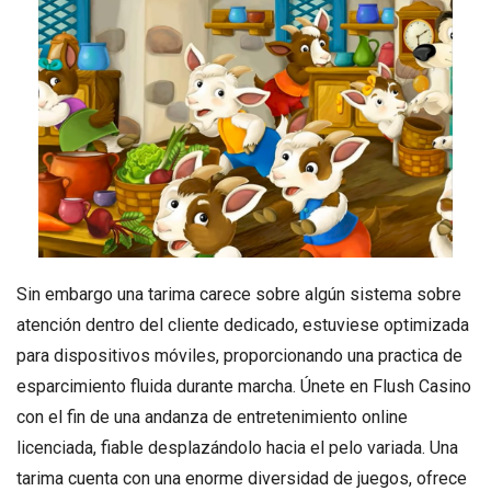
Sin embargo una tarima carece sobre algún sistema sobre
atención dentro del cliente dedicado, estuviese optimizada
para dispositivos móviles, proporcionando una practica de
esparcimiento fluida durante marcha. Únete en Flush Casino
con el fin de una andanza de entretenimiento online
licenciada, fiable desplazándolo hacia el pelo variada. Una
tarima cuenta con una enorme diversidad de juegos, ofrece