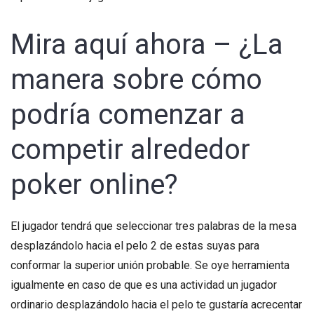
Mira aquí ahora – ¿La
manera sobre cómo
podría comenzar a
competir alrededor
poker online?
El jugador tendrá que seleccionar tres palabras de la mesa
desplazándolo hacia el pelo 2 de estas suyas para
conformar la superior unión probable. Se oye herramienta
igualmente en caso de que es una actividad un jugador
ordinario desplazándolo hacia el pelo te gustaría acrecentar