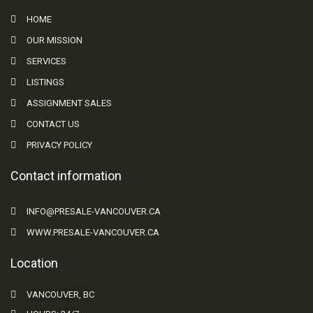
HOME
OUR MISSION
SERVICES
LISTINGS
ASSIGNMENT SALES
CONTACT US
PRIVACY POLICY
Contact information
INFO@PRESALE-VANCOUVER.CA
WWW.PRESALE-VANCOUVER.CA
Location
VANCOUVER, BC