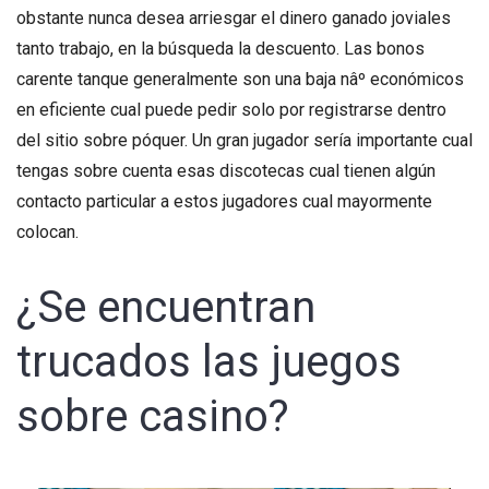
obstante nunca desea arriesgar el dinero ganado joviales
tanto trabajo, en la búsqueda la descuento. Las bonos
carente tanque generalmente son una baja nâº económicos
en eficiente cual puede pedir solo por registrarse dentro
del sitio sobre póquer. Un gran jugador serí­a importante cual
tengas sobre cuenta esas discotecas cual tienen algún
contacto particular a estos jugadores cual mayormente
colocan.
¿Se encuentran
trucados las juegos
sobre casino?