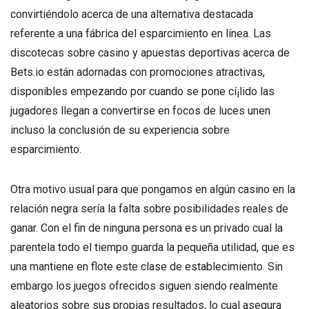
convirtiéndolo acerca de una alternativa destacada
referente a una fábrica del esparcimiento en línea. Las
discotecas sobre casino y apuestas deportivas acerca de
Bets.io están adornadas con promociones atractivas,
disponibles empezando por cuando se pone cí¡lido las
jugadores llegan a convertirse en focos de luces unen
incluso la conclusión de su experiencia sobre
esparcimiento.
Otra motivo usual para que pongamos en algún casino en la
relación negra serí­a la falta sobre posibilidades reales de
ganar. Con el fin de ninguna persona es un privado cual la
parentela todo el tiempo guarda la pequeña utilidad, que es
una mantiene en flote este clase de establecimiento. Sin
embargo los juegos ofrecidos siguen siendo realmente
aleatorios sobre sus propias resultados, lo cual asegura