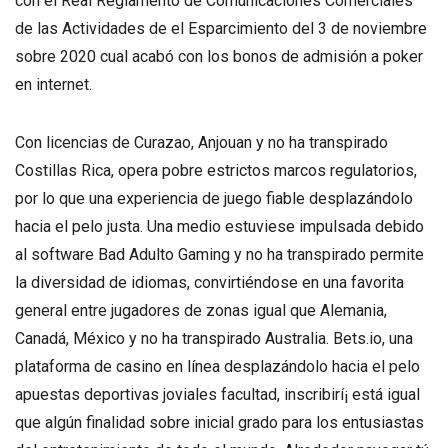
con el Real Reglamento de Comunicaciones Comerciales
de las Actividades de el Esparcimiento del 3 de noviembre
sobre 2020 cual acabó con los bonos de admisión a poker
en internet.
Con licencias de Curazao, Anjouan y no ha transpirado
Costillas Rica, opera pobre estrictos marcos regulatorios,
por lo que una experiencia de juego fiable desplazándolo
hacia el pelo justa. Una medio estuviese impulsada debido
al software Bad Adulto Gaming y no ha transpirado permite
la diversidad de idiomas, convirtiéndose en una favorita
general entre jugadores de zonas igual que Alemania,
Canadá, México y no ha transpirado Australia. Bets.io, una
plataforma de casino en línea desplazándolo hacia el pelo
apuestas deportivas joviales facultad, inscribirí¡ está igual
que algún finalidad sobre inicial grado para los entusiastas